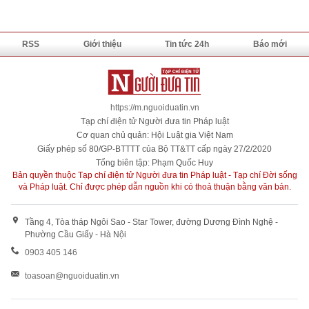
RSS
Giới thiệu
Tin tức 24h
Báo mới
https://m.nguoiduatin.vn
Tạp chí điện tử Người đưa tin Pháp luật
Cơ quan chủ quản: Hội Luật gia Việt Nam
Giấy phép số 80/GP-BTTTT của Bộ TT&TT cấp ngày 27/2/2020
Tổng biên tập: Phạm Quốc Huy
Bản quyền thuộc Tạp chí điện tử Người đưa tin Pháp luật - Tạp chí Đời sống
và Pháp luật. Chỉ được phép dẫn nguồn khi có thoả thuận bằng văn bản.
Tầng 4, Tòa tháp Ngôi Sao - Star Tower, đường Dương Đình Nghệ -
Phường Cầu Giấy - Hà Nội
0903 405 146
toasoan@nguoiduatin.vn