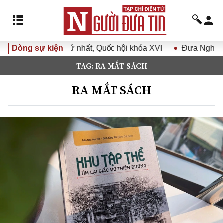
hất, Quốc hội khóa XVI
Dòng sự kiện
Đưa Nghị quyết Đại hội Đảng XIV
TAG: RA MẮT SÁCH
RA MẮT SÁCH