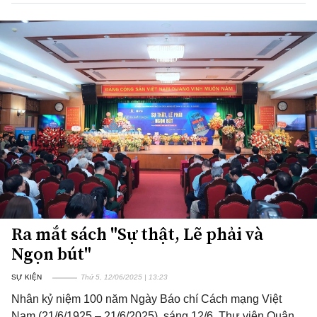
Ra mắt sách "Sự thật, Lẽ phải và
Ngọn bút"
SỰ KIỆN
Thứ 5, 12/06/2025 | 13:23
Nhân kỷ niệm 100 năm Ngày Báo chí Cách mạng Việt
Nam (21/6/1925 – 21/6/2025), sáng 12/6, Thư viện Quân