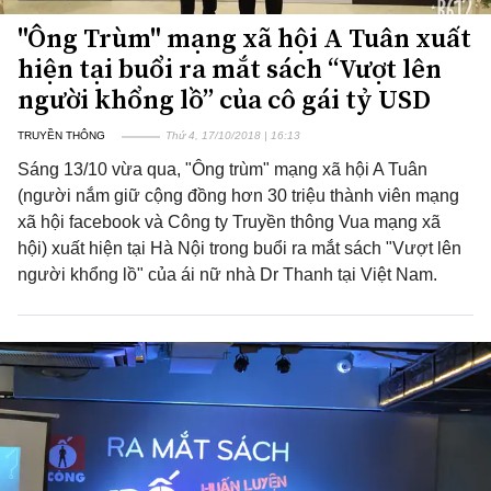
"Ông Trùm" mạng xã hội A Tuân xuất
hiện tại buổi ra mắt sách “Vượt lên
người khổng lồ” của cô gái tỷ USD
TRUYỀN THÔNG
Thứ 4, 17/10/2018 | 16:13
Sáng 13/10 vừa qua, "Ông trùm" mạng xã hội A Tuân
(người nắm giữ cộng đồng hơn 30 triệu thành viên mạng
xã hội facebook và Công ty Truyền thông Vua mạng xã
hội) xuất hiện tại Hà Nội trong buổi ra mắt sách "Vượt lên
người khổng lồ" của ái nữ nhà Dr Thanh tại Việt Nam.