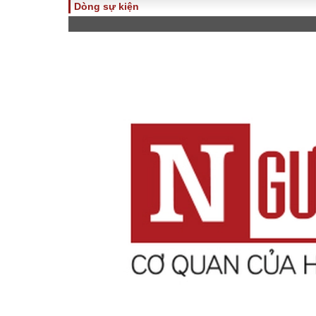
Dòng sự kiện
TOÀN CẢNH
PHÁP 
Tiêu điểm
Dòng ch
luật
Chính sách
Góc nhìn 
Sự kiện
Hồ sơ đi
Đối thoại
Tiếng nó
Thế giới
An ninh 
ĐA CHIỀU
INFOC
Quan điểm