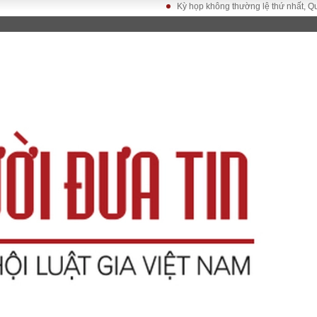
Kỳ họp không thường lệ thứ nhất, Quốc hội
LUẬT
KINH TẾ
XÃ HỘI
ảy pháp
Bất động sản
Dân sinh
Tài chính - Ngân
Giáo dục
luật gia
hàng
Văn hoá
ều tra
Kinh tế vĩ mô
Môi trườn
i công dân
Hồ sơ doanh
Giao thông
nghiệp
- Hình sự
Xu hướng thị
trường
Tiêu dùng và dư
luận
Công nghệ
US