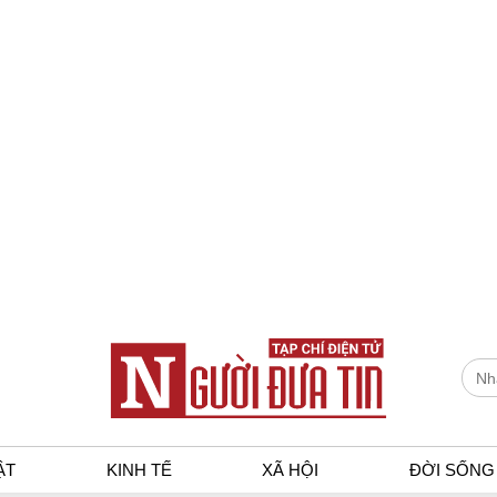
ẬT
KINH TẾ
XÃ HỘI
ĐỜI SỐNG