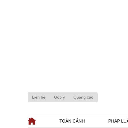
Liên hệ
Góp ý
Quảng cáo
TOÀN CẢNH
PHÁP LU