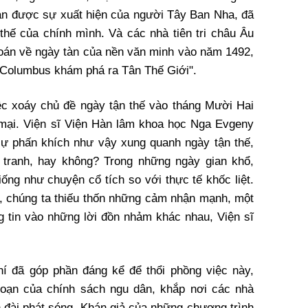
đoán được sự xuất hiện của người Tây Ban Nha, đã
thế của chính mình. Và các nhà tiên tri châu Âu
đoán về ngày tàn của nền văn minh vào năm 1492,
 Columbus khám phá ra Tân Thế Giới".
ệc xoáy chủ đề ngày tận thế vào tháng Mười Hai
 mại. Viện sĩ Viện Hàn lâm khoa học Nga Evgeny
 sự phấn khích như vậy xung quanh ngày tận thế,
n tranh, hay không? Trong những ngày gian khổ,
ống như chuyện cổ tích so với thực tế khốc liệt.
t, chúng ta thiếu thốn những cảm nhận mạnh, một
g tin vào những lời đồn nhảm khác nhau, Viện sĩ
í đã góp phần đáng kể để thổi phồng việc này,
loạn của chính sách ngu dân, khắp nơi các nhà
n đài phát sóng. Khán giả của những chương trình