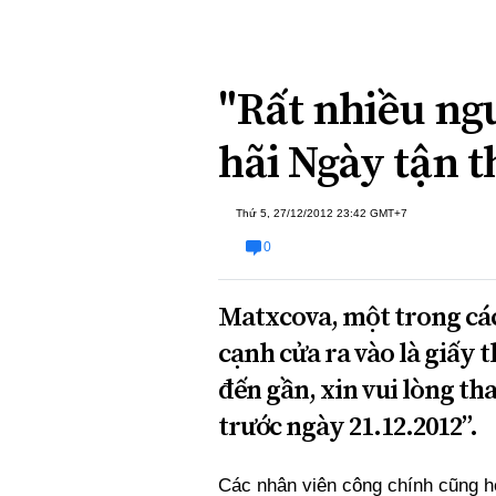
Xi nhan Trái Phải
Bạn đọc viết
"Rất nhiều ngư
hãi Ngày tận t
Thứ 5, 27/12/2012 23:42 GMT+7
0
Matxcova, một trong các
cạnh cửa ra vào là giấy 
đến gần, xin vui lòng th
trước ngày 21.12.2012”.
Các nhân viên công chính cũng h