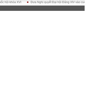
 khóa XVI
Đưa Nghị quyết Đại hội Đảng XIV vào cuộc sống
Hướng tới 
ĐỜI SỐNG
Gia đình
Sức khỏe
Cần biết
g
Cộng đồng mạng
 – Đô thị