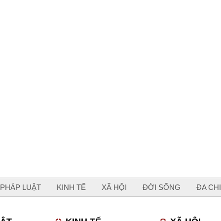
PHÁP LUẬT
KINH TẾ
XÃ HỘI
ĐỜI SỐNG
ĐA CH