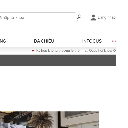
Đăng nhập
ỐNG
ĐA CHIỀU
INFOCUS
Kỳ họp không thường lệ thứ nhất, Quốc hội khóa XVI
Đưa 
I
ĐỜI SỐNG
h
Gia đình
c
Sức khỏe
Cần biết
ờng
Cộng đồng mạng
ng – Đô thị