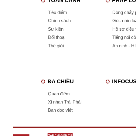
TOÀN CẢNH
PHÁP L
Tiêu điểm
Dòng chảy p
Chính sách
Góc nhìn luậ
Sự kiện
Hồ sơ điều 
Đối thoại
Tiếng nói c
Thế giới
An ninh - H
ĐA CHIỀU
INFOCU
Quan điểm
Xi nhan Trái Phải
Bạn đọc viết