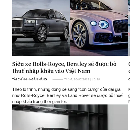
ĐA CHIỀU
INFOCUS
Quan điểm
Xi nhan Trái Phải
Bạn đọc viết
Siêu xe Rolls-Royce, Bentley sẽ được bỏ
thuế nhập khẩu vào Việt Nam
TÀI CHÍNH - NGÂN HÀNG
Thứ 4, 26/05/2021 | 10:30
Theo lộ trình, những dòng xe sang "con cưng" của đại gia
như Rolls-Royce, Bentley và Land Rover sẽ được bỏ thuế
nhập khẩu trong thời gian tới.