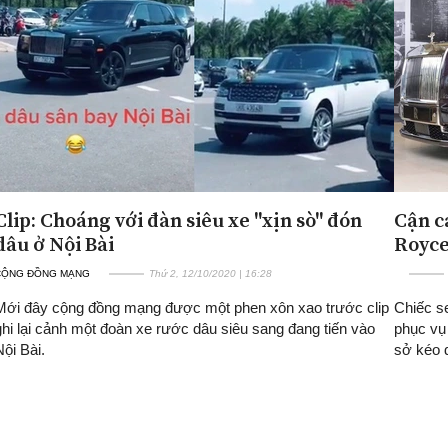
Clip: Choáng với đàn siêu xe "xịn sò" đón
Cận cả
dâu ở Nội Bài
Royce
CỘNG ĐỒNG MẠNG
Thứ 2, 12/10/2020 | 16:28
Mới đây cộng đồng mạng được một phen xôn xao trước clip
Chiếc s
ghi lại cảnh một đoàn xe rước dâu siêu sang đang tiến vào
phục vụ
Nội Bài.
sở kéo d