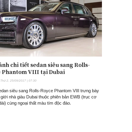
nh chi tiết sedan siêu sang Rolls-
Đăng ký tin tức mới
 Phantom VIII tại Dubai
Thứ 2, 25/09/2017 | 07:30
edan siêu sang Rolls-Royce Phantom VIII trưng bày
 giới nhà giàu Dubai thuộc phiên bản EWB (trục cơ
ài) cùng ngoại thất màu tím độc đáo.