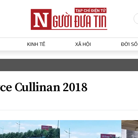
KINH TẾ
XÃ HỘI
ĐỜI S
T
KINH TẾ
XÃ HỘ
p luật
Bất động sản
Dân sin
ce Cullinan 2018
gia
Tài chính - Ngân hàng
Giáo dụ
a
Kinh tế vĩ mô
Văn hoá
g dân
Hồ sơ doanh nghiệp
Môi trư
h sự
Xu hướng thị trường
Giao thô
Tiêu dùng và dư luận
Công nghệ