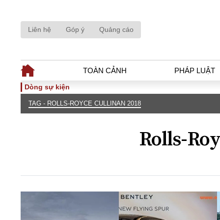
Liên hệ
Góp ý
Quảng cáo
TOÀN CẢNH
PHÁP LUẬT
Dòng sự kiện
TAG - ROLLS-ROYCE CULLINAN 2018
TOÀN CẢNH
PHÁP LUẬ
Tiêu điểm
Dòng chảy phá
Rolls-Roy
Chính sách
Góc nhìn luật 
Sự kiện
Hồ sơ điều tr
Đối thoại
Tiếng nói côn
Thế giới
An ninh - Hìn