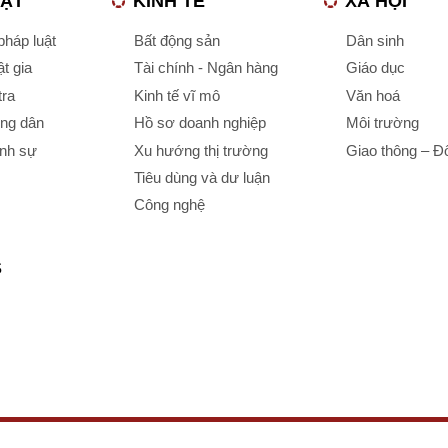
UẬT
KINH TẾ
XÃ HỘI
háp luật
Bất động sản
Dân sinh
t gia
Tài chính - Ngân hàng
Giáo dục
tra
Kinh tế vĩ mô
Văn hoá
ông dân
Hồ sơ doanh nghiệp
Môi trường
ình sự
Xu hướng thị trường
Giao thông – Đô
Tiêu dùng và dư luận
Công nghệ
S