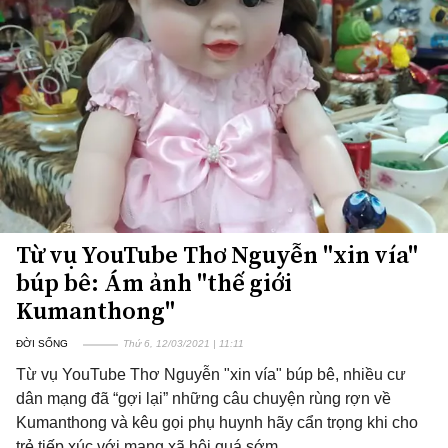
Từ vụ YouTube Thơ Nguyễn "xin vía"
búp bê: Ám ảnh "thế giới
Kumanthong"
ĐỜI SỐNG
Thứ 6, 12/03/2021 | 11:11
Từ vụ YouTube Thơ Nguyễn "xin vía" búp bê, nhiều cư
dân mạng đã “gợi lại” những câu chuyện rùng rợn về
Kumanthong và kêu gọi phụ huynh hãy cẩn trọng khi cho
trẻ tiếp xúc với mạng xã hội quá sớm.