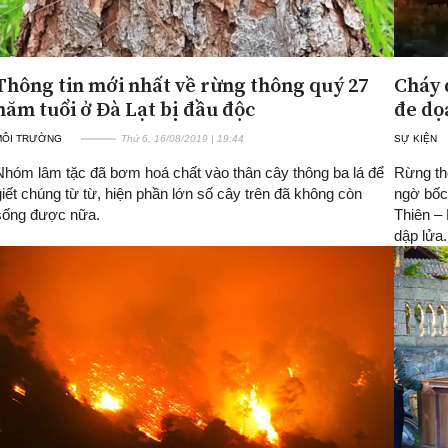
Thông tin mới nhất về rừng thông quý 27
Cháy 
năm tuổi ở Đà Lạt bị đầu độc
đe dọ
MÔI TRƯỜNG
Thứ 6, 16/08/2019 | 19:44
SỰ KIỆN
Nhóm lâm tặc đã bơm hoá chất vào thân cây thông ba lá để
Rừng th
giết chúng từ từ, hiện phần lớn số cây trên đã không còn
ngờ bốc
sống được nữa.
Thiên –
dập lửa.