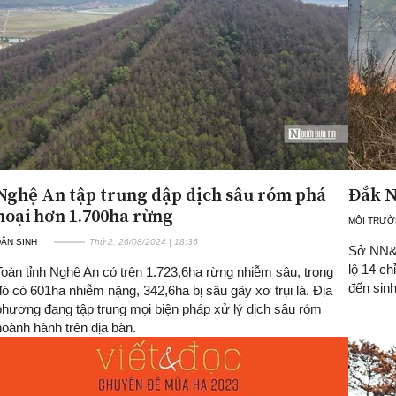
Nghệ An tập trung dập dịch sâu róm phá
Đắk N
hoại hơn 1.700ha rừng
MÔI TRƯ
ÂN SINH
Thứ 2, 26/08/2024 | 18:36
Sở NN&P
lộ 14 ch
Toàn tỉnh Nghệ An có trên 1.723,6ha rừng nhiễm sâu, trong
đến sin
đó có 601ha nhiễm nặng, 342,6ha bị sâu gây xơ trụi lá. Địa
phương đang tập trung mọi biện pháp xử lý dịch sâu róm
hoành hành trên địa bàn.