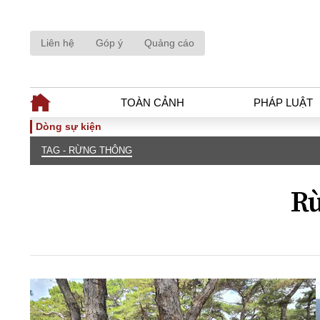
Liên hệ
Góp ý
Quảng cáo
TOÀN CẢNH
PHÁP LUẬT
Dòng sự kiện
TAG - RỪNG THÔNG
TOÀN CẢNH
PHÁP LUẬ
Tiêu điểm
Dòng chảy phá
Rừ
Chính sách
Góc nhìn luật 
Sự kiện
Hồ sơ điều tr
Đối thoại
Tiếng nói côn
Thế giới
An ninh - Hìn