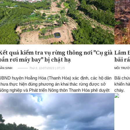
Kết quả kiểm tra vụ rừng thông nơi "Cụ già
Lâm Đ
bắn rơi máy bay" bị chặt hạ
bãi r
ÂN SINH
Thứ 3, 11/07/2023 | 07:15
MÔI TRƯ
UBND huyện Hoằng Hóa (Thanh Hóa) xác định, các hộ dân
Bãi chứ
chưa thực hiện đúng phương án khai thác rừng được sở
khiến h
Nông nghiệp và Phát triển Nông thôn Thanh Hóa phê duyệt
cháy.