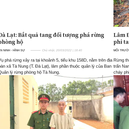
Đà Lạt: Bắt quả tang đối tượng phá rừng
Lâm Đ
phòng hộ
phi t
N NINH - HÌNH SỰ
Chủ nhật, 20/03/2022 | 18:40
MÔI TRƯ
Vụ phá rừng xảy ra tại khoảnh 5, tiểu khu 158D, nằm trên địa
Rừng thô
bàn xã Tà Nung (T. Đà Lạt), lâm phần thuộc quản lý của Ban
trấn Na
Quản lý rừng phòng hộ Tà Nung.
cháy phi