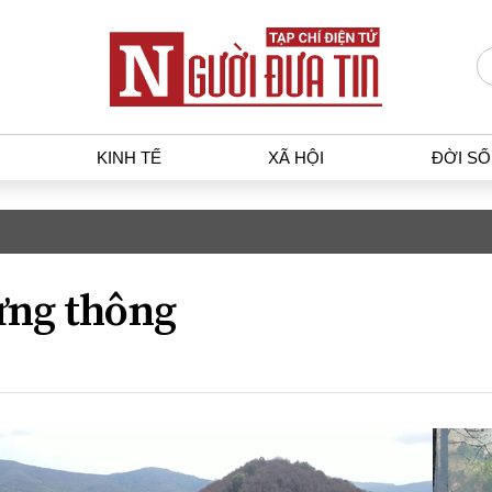
KINH TẾ
XÃ HỘI
ĐỜI S
T
KINH TẾ
XÃ HỘ
p luật
Bất động sản
Dân sin
ng thông
gia
Tài chính - Ngân hàng
Giáo dụ
a
Kinh tế vĩ mô
Văn hoá
g dân
Hồ sơ doanh nghiệp
Môi trư
h sự
Xu hướng thị trường
Giao thô
Tiêu dùng và dư luận
Công nghệ