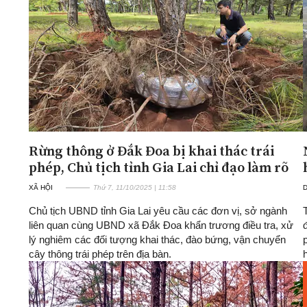
ĐA CHIỀU
INFOCUS
Quan điểm
Xi nhan Trái Phải
Bạn đọc viết
Rừng thông ở Đắk Đoa bị khai thác trái
phép, Chủ tịch tỉnh Gia Lai chỉ đạo làm rõ
XÃ HỘI
Thứ 7, 11/10/2025 | 11:58
D
Chủ tịch UBND tỉnh Gia Lai yêu cầu các đơn vị, sở ngành
liên quan cùng UBND xã Đắk Đoa khẩn trương điều tra, xử
lý nghiêm các đối tượng khai thác, đào bứng, vận chuyển
cây thông trái phép trên địa bàn.