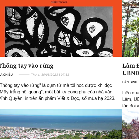
Thõng tay vào rừng
Lâm Đ
UBND 
A CHIỀU
Thứ 4, 30/08/2023 | 07:31
DÂN SINH
“Thõng tay vào rừng” là cụm từ mà tôi học được khi đọc
“Mây trắng hồi quang”, một bút ký công phu của nhà văn
Liên qu
Vĩnh Quyền, in trên ấn phẩm Viết & Đọc, số mùa hạ 2023.
Lâm, UB
tác đối