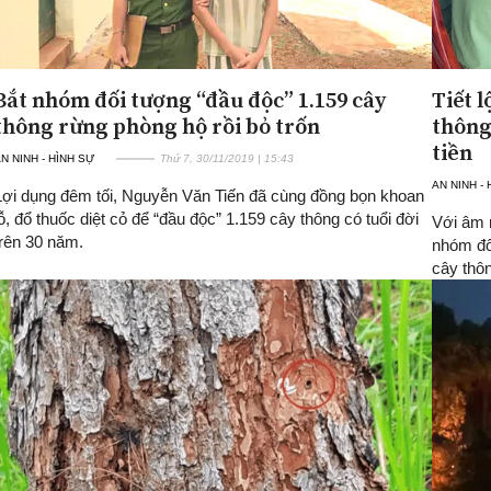
Bắt nhóm đối tượng “đầu độc” 1.159 cây
Tiết l
thông rừng phòng hộ rồi bỏ trốn
thông
tiền
N NINH - HÌNH SỰ
Thứ 7, 30/11/2019 | 15:43
AN NINH -
Lợi dụng đêm tối, Nguyễn Văn Tiến đã cùng đồng bọn khoan
lỗ, đổ thuốc diệt cỏ để “đầu độc” 1.159 cây thông có tuổi đời
Với âm 
trên 30 năm.
nhóm đố
cây thô