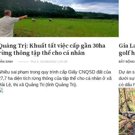
Quảng Trị: Khuất tất việc cấp gần 30ha
Gia L
rừng thông tập thể cho cá nhân
golf 
ÂN SINH
Thứ 2, 01/08/2022 | 20:36
BẤT ĐỘNG
Nhiều sai phạm trong quy trình cấp Giấy CNQSD đất của
Dự án sâ
27,7 ha diện tích rừng thông của tập thể cho cá nhân ở xã
dưới sự
Hải Lệ, thị xã Quảng Trị (tỉnh Quảng Trị).
có dấu h