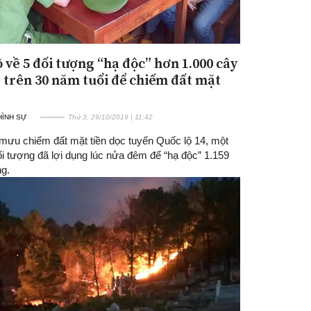
ộ về 5 đối tượng “hạ độc” hơn 1.000 cây
 trên 30 năm tuổi để chiếm đất mặt
 HÌNH SỰ
Thứ 3, 29/10/2019 | 11:42
mưu chiếm đất mặt tiền dọc tuyến Quốc lộ 14, một
i tượng đã lợi dụng lúc nửa đêm để “hạ độc” 1.159
ng.