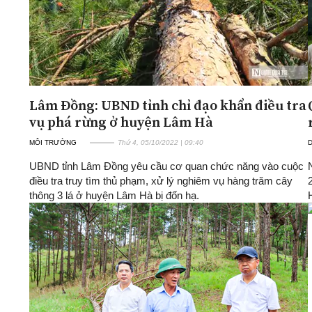
Lâm Đồng: UBND tỉnh chỉ đạo khẩn điều tra
vụ phá rừng ở huyện Lâm Hà
MÔI TRƯỜNG
Thứ 4, 05/10/2022 | 09:40
D
UBND tỉnh Lâm Đồng yêu cầu cơ quan chức năng vào cuộc
điều tra truy tìm thủ phạm, xử lý nghiêm vụ hàng trăm cây
thông 3 lá ở huyện Lâm Hà bị đốn hạ.