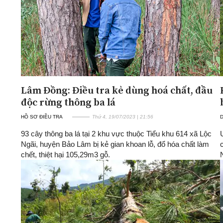
Lâm Đồng: Điều tra kẻ dùng hoá chất, đầu
độc rừng thông ba lá
HỒ SƠ ĐIỀU TRA
Thứ 4, 19/07/2023 | 21:56
D
93 cây thông ba lá tại 2 khu vực thuộc Tiểu khu 614 xã Lộc
Ngãi, huyện Bảo Lâm bị kẻ gian khoan lỗ, đổ hóa chất làm
chết, thiệt hại 105,29m3 gỗ.