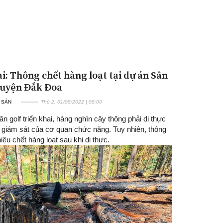
ai: Thông chết hàng loạt tại dự án Sân
huyện Đắk Đoa
 SẢN
Thứ 2, 01/08/2022 | 08:00
n golf triển khai, hàng nghìn cây thông phải di thực
 giám sát của cơ quan chức năng. Tuy nhiên, thông
iệu chết hàng loạt sau khi di thực.