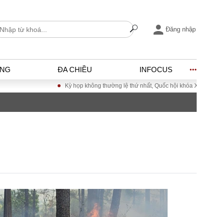
Đăng nhập
ỐNG
ĐA CHIỀU
INFOCUS
Kỳ họp không thường lệ thứ nhất, Quốc hội khóa XVI
Đưa Nghị quyết 
I
ĐỜI SỐNG
h
Gia đình
c
Sức khỏe
Cần biết
ờng
Cộng đồng mạng
ng – Đô thị