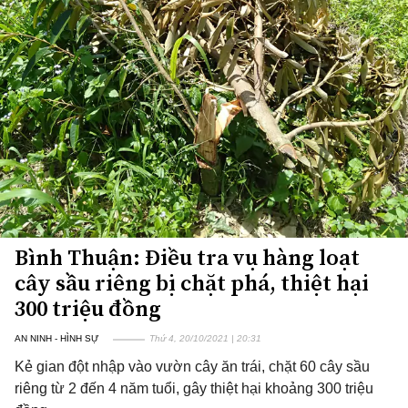
Bình Thuận: Điều tra vụ hàng loạt
cây sầu riêng bị chặt phá, thiệt hại
300 triệu đồng
AN NINH - HÌNH SỰ
Thứ 4, 20/10/2021 | 20:31
Kẻ gian đột nhập vào vườn cây ăn trái, chặt 60 cây sầu
riêng từ 2 đến 4 năm tuổi, gây thiệt hại khoảng 300 triệu