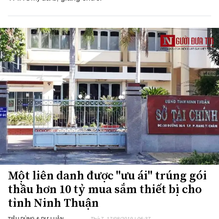
Một liên danh được "ưu ái" trúng gói
thầu hơn 10 tỷ mua sắm thiết bị cho
tỉnh Ninh Thuận
TIÊU DÙNG & DƯ LUẬN
Thứ 7, 17/08/2019 | 06:37