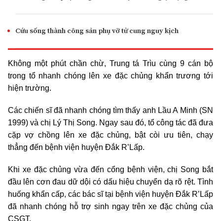
Cứu sống thành công sản phụ vỡ tử cung nguy kịch
Không một phút chần chừ, Trung tá Trìu cùng 9 cán bộ
trong tổ nhanh chóng lên xe đặc chủng khẩn trương tới
hiện trường.
Các chiến sĩ đã nhanh chóng tìm thấy anh Lầu A Minh (SN
1999) và chị Lý Thị Song. Ngay sau đó, tổ công tác đã đưa
cặp vợ chồng lên xe đặc chủng, bật còi ưu tiên, chạy
thẳng đến bệnh viện huyện Đắk R’Lấp.
Khi xe đặc chủng vừa đến cổng bệnh viện, chị Song bắt
đầu lên cơn đau dữ dội có dấu hiệu chuyển dạ rõ rệt. Tình
huống khẩn cấp, các bác sĩ tại bệnh viện huyện Đắk R’Lấp
đã nhanh chóng hỗ trợ sinh ngay trên xe đặc chủng của
CSGT.