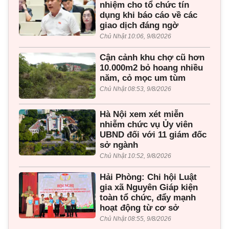
nhiệm cho tổ chức tín
dụng khi báo cáo về các
giao dịch đáng ngờ
Chủ Nhật 10:06, 9/8/2026
Cận cảnh khu chợ cũ hơn
10.000m2 bỏ hoang nhiều
năm, cỏ mọc um tùm
Chủ Nhật 08:53, 9/8/2026
Hà Nội xem xét miễn
nhiễm chức vụ Ủy viên
UBND đối với 11 giám đốc
sở ngành
Chủ Nhật 10:52, 9/8/2026
Hải Phòng: Chi hội Luật
gia xã Nguyên Giáp kiện
toàn tổ chức, đẩy mạnh
hoạt động từ cơ sở
Chủ Nhật 08:55, 9/8/2026