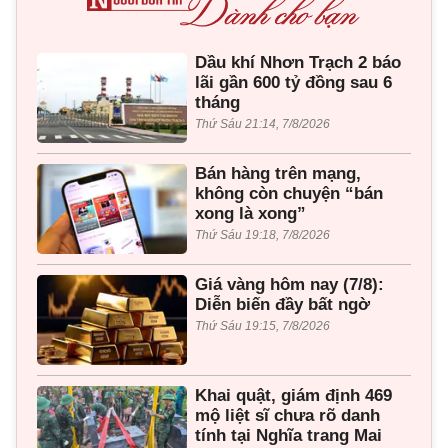
Dầu khí Nhơn Trạch 2 báo
lãi gần 600 tỷ đồng sau 6
tháng
Thứ Sáu 21:14, 7/8/2026
Bán hàng trên mạng,
không còn chuyện “bán
xong là xong”
Thứ Sáu 19:18, 7/8/2026
Giá vàng hôm nay (7/8):
Diễn biến đầy bất ngờ
Thứ Sáu 19:15, 7/8/2026
Khai quật, giám định 469
mộ liệt sĩ chưa rõ danh
tính tại Nghĩa trang Mai