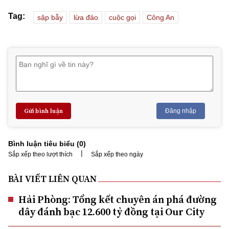
Tag:
sập bẫy
lừa đảo
cuộc gọi
Công An
Gửi bình luận
Đăng nhập
Bình luận tiêu biểu (
0
)
|
Sắp xếp theo lượt thích
Sắp xếp theo ngày
BÀI VIẾT LIÊN QUAN
Hải Phòng: Tổng kết chuyên án phá đường
dây đánh bạc 12.600 tỷ đồng tại Our City