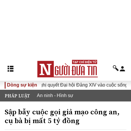
XVI
Dòng sự kiện
Đưa Nghị quyết Đại hội Đảng XIV vào cuộc sống
PHÁP LUẬT
An ninh - Hình sự
Sập bẫy cuộc gọi giả mạo công an,
cụ bà bị mất 5 tỷ đồng