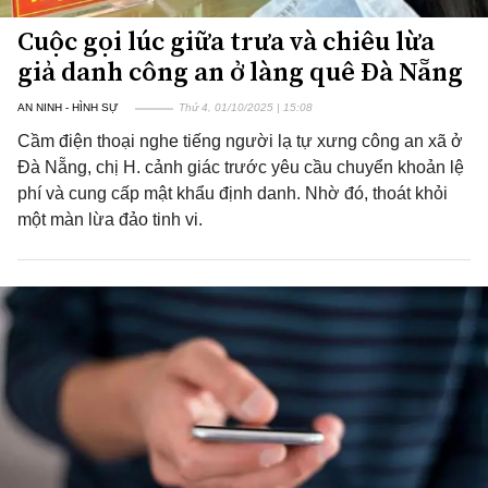
Cuộc gọi lúc giữa trưa và chiêu lừa
giả danh công an ở làng quê Đà Nẵng
AN NINH - HÌNH SỰ
Thứ 4, 01/10/2025 | 15:08
Cầm điện thoại nghe tiếng người lạ tự xưng công an xã ở
Đà Nẵng, chị H. cảnh giác trước yêu cầu chuyển khoản lệ
phí và cung cấp mật khẩu định danh. Nhờ đó, thoát khỏi
một màn lừa đảo tinh vi.