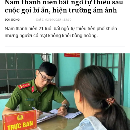
Nam thanh niên bất ngờ tự thiêu sau
cuộc gọi bí ẩn, hiện trường ám ảnh
ĐỜI SỐNG
Thứ 5, 02/10/2025 | 13:30
Nam thanh niên 21 tuổi bất ngờ tự thiêu trên phố khiến
những người có mặt không khỏi bàng hoàng.