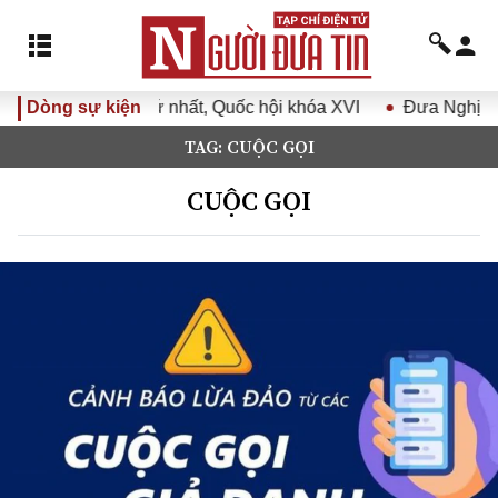
ất, Quốc hội khóa XVI
Dòng sự kiện
Đưa Nghị quyết Đại hội Đảng XIV v
TAG: CUỘC GỌI
CUỘC GỌI