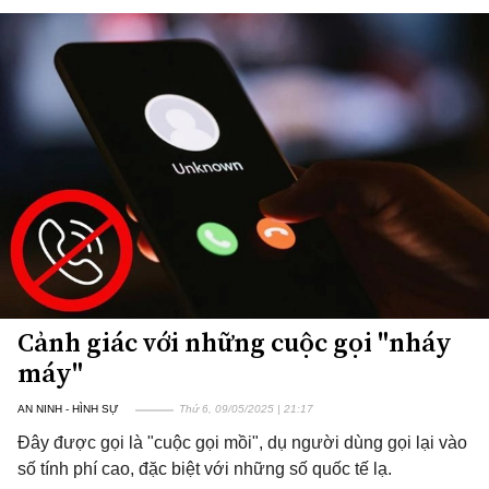
Cảnh giác với những cuộc gọi "nháy
máy"
AN NINH - HÌNH SỰ
Thứ 6, 09/05/2025 | 21:17
Đây được gọi là "cuộc gọi mồi", dụ người dùng gọi lại vào
số tính phí cao, đặc biệt với những số quốc tế lạ.