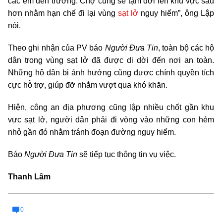
các em đến trường. Chợ cũng sẽ tạm dời lên khu vực sâu
hơn nhằm hạn chế đi lại vùng
sạt lở
nguy hiểm”, ông Lập
nói.
Theo ghi nhận của PV báo
Người Đưa Tin
, toàn bộ các hộ
dân trong vùng sạt lở đã được di dời đến nơi an toàn.
Những hộ dân bị ảnh hưởng cũng được chính quyền tích
cực hỗ trợ, giúp đỡ nhằm vượt qua khó khăn.
Hiện, công an địa phương cũng lập nhiều chốt gần khu
vực sạt lở, người dân phải đi vòng vào những con hẻm
nhỏ gần đó nhằm tránh đoạn đường nguy hiểm.
Báo
Người Đưa Tin
sẽ tiếp tục thông tin vụ việc.
Thanh Lâm
0