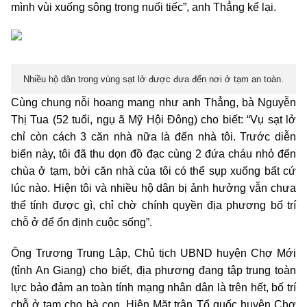
mình vùi xuống sông trong nuối tiếc”, anh Thẳng kể lại.
Nhiều hộ dân trong vùng sạt lở được đưa đến nơi
ở tạm
an toàn.
Cùng chung nỗi hoang mang như anh Thẳng, bà Nguyễn
Thị Tua (52 tuổi, ngụ ã Mỹ Hội Đông) cho biết: “Vụ sạt lở
chỉ còn cách 3 căn nhà nữa là đến nhà tôi. Trước diễn
biến này, tôi đã thu dọn đồ đạc cùng 2 đứa cháu nhỏ đến
chùa ở tạm, bởi căn nhà của tôi có thể sụp xuống bất cứ
lúc nào. Hiện tôi và nhiều hộ dân bị ảnh hưởng vẫn chưa
thể tính được gì, chỉ chờ chính quyền địa phương bố trí
chỗ ở để ổn định cuộc sống”.
Ông Trương Trung Lập, Chủ tịch UBND huyện Chợ Mới
(tỉnh An Giang) cho biết, địa phương đang tập trung toàn
lực bảo đảm an toàn tính mạng nhân dân là trên hết, bố trí
chỗ ở tạm cho bà con. Hiện Mặt trận Tổ quốc huyện Chợ