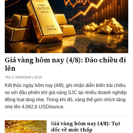
Giá vàng hôm nay (4/8): Đảo chiều đi
lên
Thứ 3, 04/08/2026 | 19:16
Kết thúc ngày hôm nay (4/8), ghi nhận diễn biến trái chiều
so với đầu phiên khi giá vàng SJC tại nhiều doanh nghiệp
đồng loạt tăng nhẹ. Trong khi đó, vàng thế giới nhích tăng
nhẹ lên 4.062,6 USD/ounce.
Giá vàng hôm nay (4/8): Tụt
dốc về mức thấp