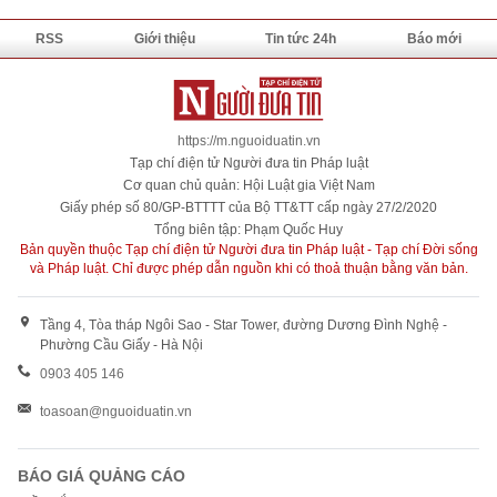
RSS
Giới thiệu
Tin tức 24h
Báo mới
https://m.nguoiduatin.vn
Tạp chí điện tử Người đưa tin Pháp luật
Cơ quan chủ quản: Hội Luật gia Việt Nam
Giấy phép số 80/GP-BTTTT của Bộ TT&TT cấp ngày 27/2/2020
Tổng biên tập: Phạm Quốc Huy
Bản quyền thuộc Tạp chí điện tử Người đưa tin Pháp luật - Tạp chí Đời sống
và Pháp luật. Chỉ được phép dẫn nguồn khi có thoả thuận bằng văn bản.
Tầng 4, Tòa tháp Ngôi Sao - Star Tower, đường Dương Đình Nghệ -
Phường Cầu Giấy - Hà Nội
0903 405 146
toasoan@nguoiduatin.vn
BÁO GIÁ QUẢNG CÁO