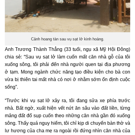
Cảnh hoang tàn sau vụ sạt lở kinh hoàng.
Anh Trương Thành Thẳng (33 tuổi, ngụ xã Mỹ Hội Đông)
chia sẻ: “Sau vụ sạt lở làm cuốn mất căn nhà gỗ của tôi
xuống sông, tôi phải đến nhà người quen tại địa phương
ở tạm. Mong ngành chức năng tạo điều kiện cho bà con
vừa bị thiên tai mất nhà có nơi ở nhằm sớm ổn định cuộc
sống”.
“Trước khi vụ sạt lở xảy ra, tôi đang sửa xe phía trước
nhà. Bất ngờ, xuất hiện vết nứt ăn sâu vào đất liền, từng
mảng đất đổ sụp cuốn theo những căn nhà gần đó xuống
sông. Thấy quá nguy hiểm, tôi chỉ kịp di chuyển bàn thờ và
lư hương của cha mẹ ra ngoài rồi đứng nhìn căn nhà của