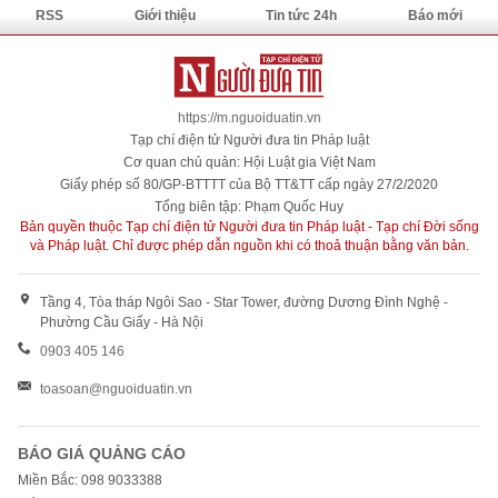
RSS
Giới thiệu
Tin tức 24h
Báo mới
https://m.nguoiduatin.vn
Tạp chí điện tử Người đưa tin Pháp luật
Cơ quan chủ quản: Hội Luật gia Việt Nam
Giấy phép số 80/GP-BTTTT của Bộ TT&TT cấp ngày 27/2/2020
Tổng biên tập: Phạm Quốc Huy
Bản quyền thuộc Tạp chí điện tử Người đưa tin Pháp luật - Tạp chí Đời sống
và Pháp luật. Chỉ được phép dẫn nguồn khi có thoả thuận bằng văn bản.
Tầng 4, Tòa tháp Ngôi Sao - Star Tower, đường Dương Đình Nghệ -
Phường Cầu Giấy - Hà Nội
0903 405 146
toasoan@nguoiduatin.vn
BÁO GIÁ QUẢNG CÁO
Miền Bắc: 098 9033388