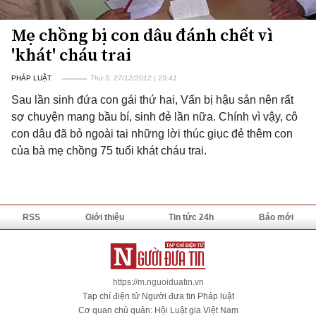
Mẹ chồng bị con dâu đánh chết vì
'khát' cháu trai
PHÁP LUẬT
Thứ 5, 27/12/2012 | 23:41
Sau lần sinh đứa con gái thứ hai, Vấn bị hậu sản nên rất
sợ chuyện mang bầu bí, sinh đẻ lần nữa. Chính vì vậy, cô
con dâu đã bỏ ngoài tai những lời thúc giục đẻ thêm con
của bà mẹ chồng 75 tuổi khát cháu trai.
RSS
Giới thiệu
Tin tức 24h
Báo mới
https://m.nguoiduatin.vn
Tạp chí điện tử Người đưa tin Pháp luật
Cơ quan chủ quản: Hội Luật gia Việt Nam