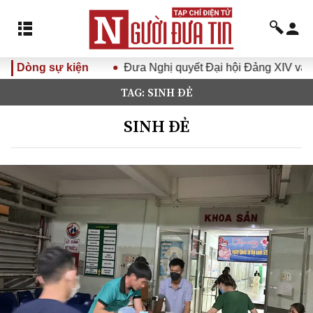
VI
Dòng sự kiện
Đưa Nghị quyết Đại hội Đảng XIV vào cuộc sống
H
TAG: SINH ĐẺ
SINH ĐẺ