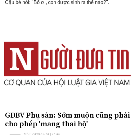
Cậu bé hỏi: "Bố ơi, con được sinh ra thế nào?".
GĐBV Phụ sản: Sớm muộn cũng phải
cho phép 'mang thai hộ'
Thứ 3, 23/04/2013 | 16:40