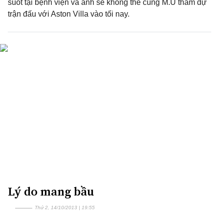
suốt tại bệnh viện và anh sẽ không thể cùng M.U tham dự
trận đấu với Aston Villa vào tối nay.
Lý do mang bầu
Thứ 2, 14/10/2013 | 19:55