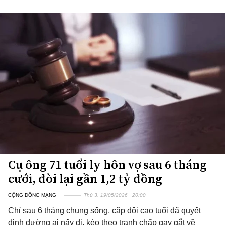
Cụ ông 71 tuổi ly hôn vợ sau 6 tháng
cưới, đòi lại gần 1,2 tỷ đồng
CỘNG ĐỒNG MẠNG
Thứ 3, 19/05/2026 | 20:00
Chỉ sau 6 tháng chung sống, cặp đôi cao tuổi đã quyết
định đường ai nấy đi, kéo theo tranh chấp gay gắt về