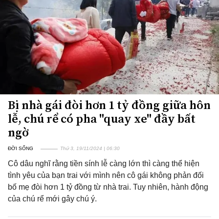
Bị nhà gái đòi hơn 1 tỷ đồng giữa hôn
lễ, chú rể có pha "quay xe" đầy bất
ngờ
ĐỜI SỐNG
Thứ 3, 19/11/2024 | 06:30
Cô dâu nghĩ rằng tiền sính lễ càng lớn thì càng thể hiện
tình yêu của bạn trai với mình nên cô gái không phản đối
bố mẹ đòi hơn 1 tỷ đồng từ nhà trai. Tuy nhiên, hành động
của chú rể mới gây chú ý.