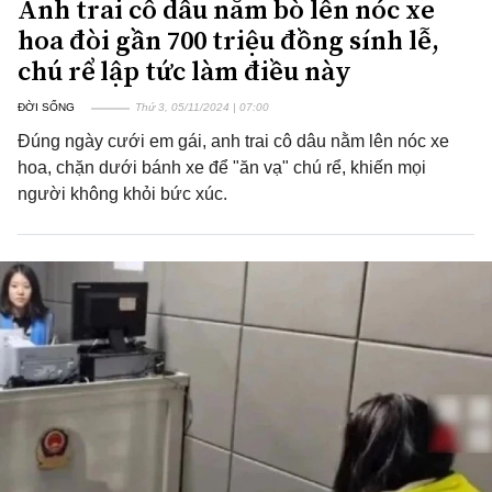
Anh trai cô dâu nằm bò lên nóc xe
hoa đòi gần 700 triệu đồng sính lễ,
chú rể lập tức làm điều này
ĐỜI SỐNG
Thứ 3, 05/11/2024 | 07:00
Đúng ngày cưới em gái, anh trai cô dâu nằm lên nóc xe
hoa, chặn dưới bánh xe để "ăn vạ" chú rể, khiến mọi
người không khỏi bức xúc.