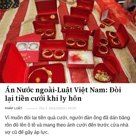
Án Nước ngoài-Luật Việt Nam: Đòi
lại tiền cưới khi ly hôn
PHÁP LUẬT
Thứ 2, 05/12/2022 | 09:00
Vì muốn đòi lại tiền quà cưới, người đàn ông đã dán băng
rôn đỏ lên ô tô và mang theo ảnh cưới đến trước cửa nhà
vợ cũ để gây áp lực.