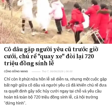
Cô dâu gặp người yêu cũ trước giờ
cưới, chú rể "quay xe" đòi lại 720
triệu đồng sính lễ
CỘNG ĐỒNG MẠNG
Thứ 7, 06/06/2026 | 06:00
Chỉ còn ít phút nữa hôn lễ sẽ diễn ra, nhưng một cuộc gặp
bất ngờ giữa cô dâu và người yêu cũ đã khiến chú rể đưa
ra quyết định gây sốc hủy cưới ngay tại chỗ và yêu cầu
hoàn trả toàn bộ 720 triệu đồng sính lễ, cả hội trường
"đứng hình".