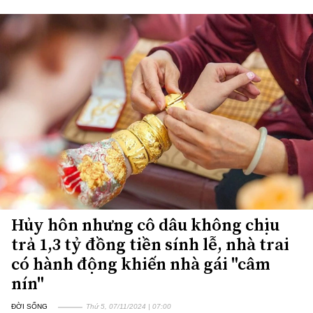
Hủy hôn nhưng cô dâu không chịu
trả 1,3 tỷ đồng tiền sính lễ, nhà trai
có hành động khiến nhà gái "câm
nín"
ĐỜI SỐNG
Thứ 5, 07/11/2024 | 07:00