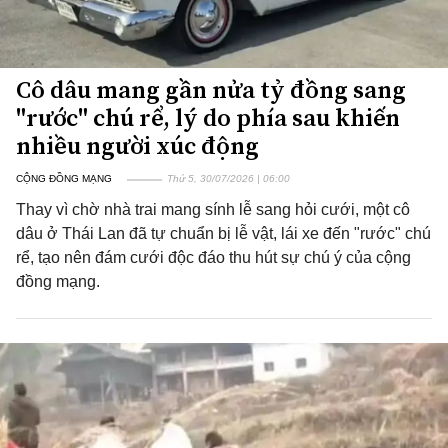
Cô dâu mang gần nửa tỷ đồng sang
"rước" chú rể, lý do phía sau khiến
nhiều người xúc động
CỘNG ĐỒNG MẠNG
Thứ 5, 30/07/2026 | 06:00
Thay vì chờ nhà trai mang sính lễ sang hỏi cưới, một cô
dâu ở Thái Lan đã tự chuẩn bị lễ vật, lái xe đến "rước" chú
rể, tạo nên đám cưới độc đáo thu hút sự chú ý của cộng
đồng mạng.