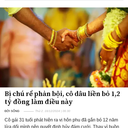
Bị chú rể phản bội, cô dâu liền bỏ 1,2
tỷ đồng làm điều này
ĐỜI SỐNG
Thứ 2, 16/12/2024 | 06:30
Cô gái 31 tuổi phát hiện ra vị hôn phu đã gắn bó 12 năm
lừa dối mình nên quyết định hủy đám cưới. Thay vì buồn