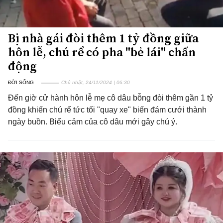
Bị nhà gái đòi thêm 1 tỷ đồng giữa
hôn lễ, chú rể có pha "bẻ lái" chấn
động
ĐỜI SỐNG
Chủ nhật, 24/11/2024 | 06:30
Đến giờ cử hành hôn lễ mẹ cô dâu bỗng đòi thêm gần 1 tỷ
đồng khiến chú rể tức tối "quay xe" biến đám cưới thành
ngày buồn. Biểu cảm của cô dâu mới gây chú ý.