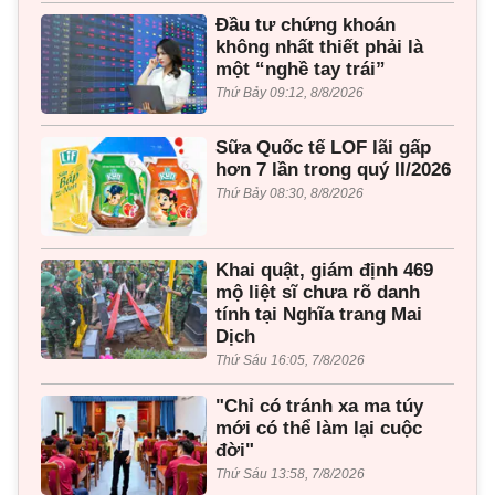
Đầu tư chứng khoán
không nhất thiết phải là
một “nghề tay trái”
Thứ Bảy 09:12, 8/8/2026
Sữa Quốc tế LOF lãi gấp
hơn 7 lần trong quý II/2026
Thứ Bảy 08:30, 8/8/2026
Khai quật, giám định 469
mộ liệt sĩ chưa rõ danh
tính tại Nghĩa trang Mai
Dịch
Thứ Sáu 16:05, 7/8/2026
"Chỉ có tránh xa ma túy
mới có thể làm lại cuộc
đời"
Thứ Sáu 13:58, 7/8/2026