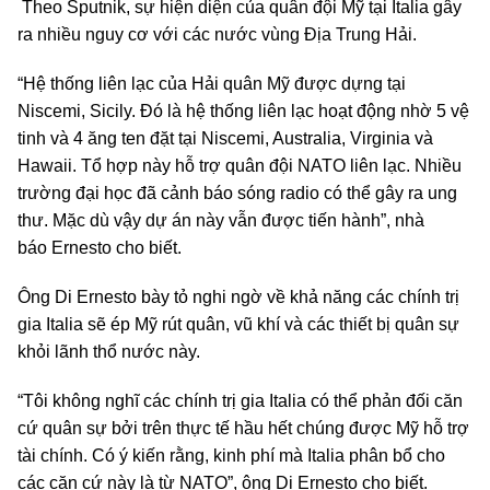
Theo Sputnik, sự hiện diện của quân đội Mỹ tại Italia gây
ra nhiều nguy cơ với các nước vùng Địa Trung Hải.
“Hệ thống liên lạc của Hải quân Mỹ được dựng tại
Niscemi, Sicily. Đó là hệ thống liên lạc hoạt động nhờ 5 vệ
tinh và 4 ăng ten đặt tại Niscemi, Australia, Virginia và
Hawaii. Tổ hợp này hỗ trợ quân đội NATO liên lạc. Nhiều
trường đại học đã cảnh báo sóng radio có thể gây ra ung
thư. Mặc dù vậy dự án này vẫn được tiến hành”, nhà
báo Ernesto cho biết.
Ông Di Ernesto bày tỏ nghi ngờ về khả năng các chính trị
gia Italia sẽ ép Mỹ rút quân, vũ khí và các thiết bị quân sự
khỏi lãnh thổ nước này.
“Tôi không nghĩ các chính trị gia Italia có thể phản đối căn
cứ quân sự bởi trên thực tế hầu hết chúng được Mỹ hỗ trợ
tài chính. Có ý kiến rằng, kinh phí mà Italia phân bổ cho
các căn cứ này là từ NATO”, ông Di Ernesto cho biết.