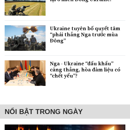
Ukraine tuyên bố quyết tâm
“phải thắng Nga trước mùa
Đông”
Nga - Ukraine “đấu khẩu”
căng thẳng, hòa đàm liệu có
“chết yểu”?
NỔI BẬT TRONG NGÀY