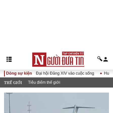
 Nghị quyết Đại hội Đảng XIV vào cuộc sống
Dòng sự kiện
Hướng tới Đ
THẾ GIỚI
Tiêu điểm thế giới