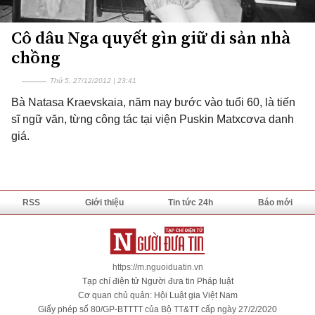
Cô dâu Nga quyết gìn giữ di sản nhà
chồng
Thứ 5, 27/12/2012 | 23:41
Bà Natasa Kraevskaia, năm nay bước vào tuổi 60, là tiến
sĩ ngữ văn, từng công tác tại viện Puskin Matxcơva danh
giá.
RSS
Giới thiệu
Tin tức 24h
Báo mới
https://m.nguoiduatin.vn
Tạp chí điện tử Người đưa tin Pháp luật
Cơ quan chủ quản: Hội Luật gia Việt Nam
Giấy phép số 80/GP-BTTTT của Bộ TT&TT cấp ngày 27/2/2020