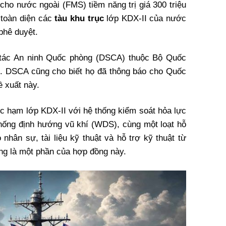
ho nước ngoài (FMS) tiềm năng trị giá 300 triệu
toàn diện các
tàu khu trục
lớp KDX-II của nước
phê duyệt.
 tác An ninh Quốc phòng (DSCA) thuộc Bộ Quốc
. DSCA cũng cho biết họ đã thông báo cho Quốc
 xuất này.
c hạm lớp KDX-II với hệ thống kiểm soát hỏa lực
ống định hướng vũ khí (WDS), cùng một loạt hỗ
 nhân sự, tài liệu kỹ thuật và hỗ trợ kỹ thuật từ
ng là một phần của hợp đồng này.