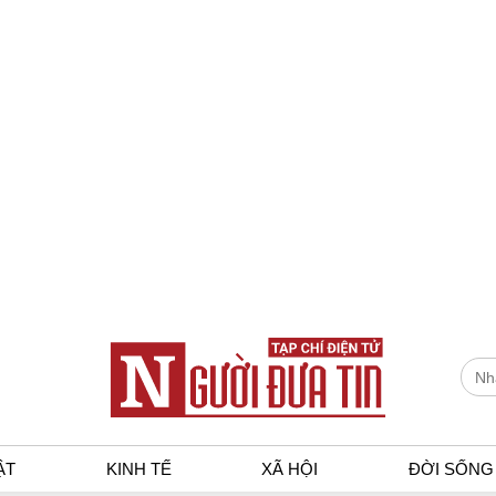
ẬT
KINH TẾ
XÃ HỘI
ĐỜI SỐNG