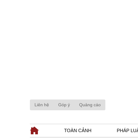
Liên hệ
Góp ý
Quảng cáo
TOÀN CẢNH
PHÁP LU