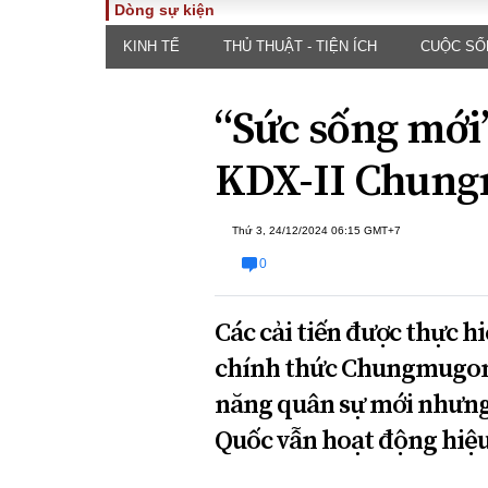
Dòng sự kiện
KINH TẾ
THỦ THUẬT - TIỆN ÍCH
CUỘC SỐ
TOÀN CẢNH
PHÁP 
Tiêu điểm
Dòng ch
“Sức sống mới”
luật
Chính sách
Góc nhìn 
Sự kiện
KDX-II Chung
Hồ sơ đi
Đối thoại
Tiếng nó
Thế giới
Thứ 3, 24/12/2024 06:15 GMT+7
An ninh 
0
Các cải tiến được thực h
chính thức Chungmugong
năng quân sự mới nhưng
ĐA CHIỀU
INFOC
Quốc vẫn hoạt động hiệu
Quan điểm