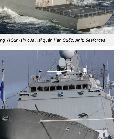
ng Yi Sun-sin của Hải quân Hàn Quốc. Ảnh: Seaforces