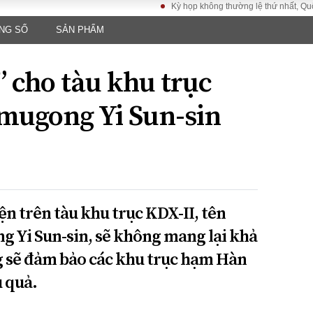
Kỳ họp không thường lệ thứ nhất, Quốc hội khóa
NG SỐ
SẢN PHẨM
LUẬT
KINH TẾ
XÃ HỘI
ảy pháp
Bất động sản
Dân sinh
 cho tàu khu trục
Tài chính - Ngân
Giáo dục
luật gia
hàng
Văn hoá
mugong Yi Sun-sin
ều tra
Kinh tế vĩ mô
Môi trườn
i công dân
Hồ sơ doanh
Giao thông
nghiệp
- Hình sự
Xu hướng thị
trường
Tiêu dùng và dư
iện trên tàu khu trục KDX-II, tên
luận
 Yi Sun-sin, sẽ không mang lại khả
Công nghệ
 sẽ đảm bảo các khu trục hạm Hàn
US
 quả.