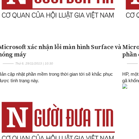
Microsoft xác nhận lỗi màn hình Surface và
Micro
nóng máy
phần 
Thứ 6, 29/11/2013 | 10:30
Bản cập nhật phần mềm trong thời gian tới sẽ khắc phục
HP, một 
được tình trạng này.
gã khổn