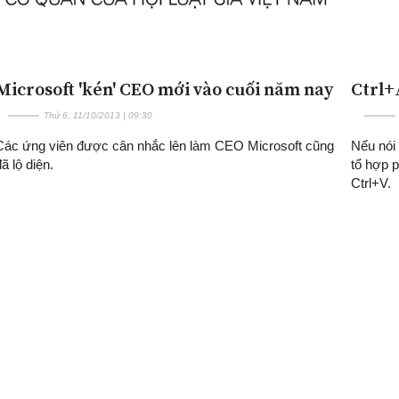
Microsoft 'kén' CEO mới vào cuối năm nay
Ctrl+A
Thứ 6, 11/10/2013 | 09:30
Các ứng viên được cân nhắc lên làm CEO Microsoft cũng
Nếu nói 
ã lộ diện.
tổ hợp p
Ctrl+V.