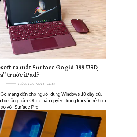
soft ra mắt Surface Go giá 399 USD,
Đăng ký tin tức mới
ửa" trước iPad?
Thứ 3, 10/07/2018 | 11:38
 Go mang đến cho người dùng Windows 10 đầy đủ,
i bộ sản phẩm Office bản quyền, trong khi vẫn rẻ hơn
 so với Surface Pro.