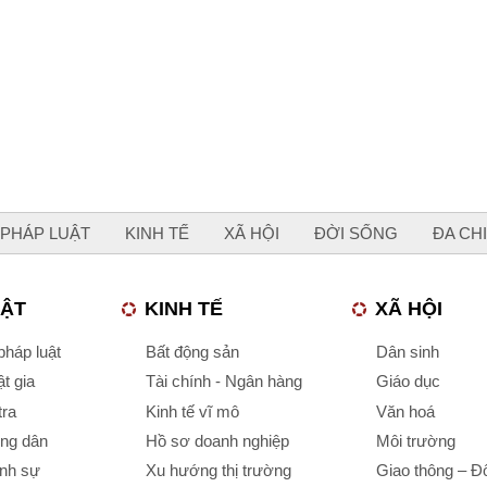
PHÁP LUẬT
KINH TẾ
XÃ HỘI
ĐỜI SỐNG
ĐA CH
UẬT
KINH TẾ
XÃ HỘI
háp luật
Bất động sản
Dân sinh
t gia
Tài chính - Ngân hàng
Giáo dục
tra
Kinh tế vĩ mô
Văn hoá
ông dân
Hồ sơ doanh nghiệp
Môi trường
ình sự
Xu hướng thị trường
Giao thông – Đô