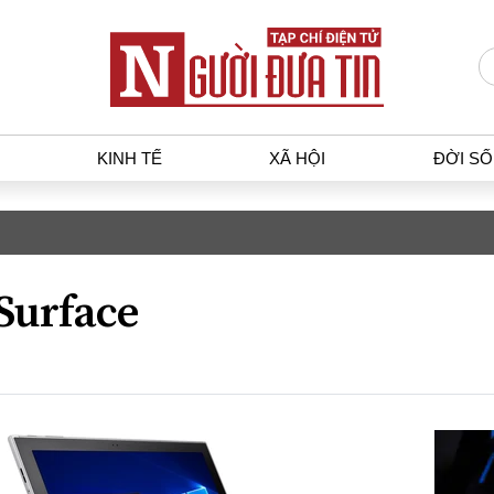
KINH TẾ
XÃ HỘI
ĐỜI S
T
KINH TẾ
XÃ HỘ
p luật
Bất động sản
Dân sin
Surface
gia
Tài chính - Ngân hàng
Giáo dụ
a
Kinh tế vĩ mô
Văn hoá
g dân
Hồ sơ doanh nghiệp
Môi trư
h sự
Xu hướng thị trường
Giao thô
Tiêu dùng và dư luận
Công nghệ