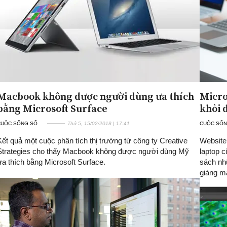
Macbook không được người dùng ưa thích
Micro
bằng Microsoft Surface
khỏi 
CUỘC SỐNG SỐ
Thứ 5, 15/02/2018 | 17:41
CUỘC SỐN
Kết quả một cuộc phân tích thị trường từ công ty Creative
Website
Strategies cho thấy Macbook không được người dùng Mỹ
laptop c
ưa thích bằng Microsoft Surface.
sách nh
giáng m