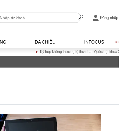
Đăng nhập
ỐNG
ĐA CHIỀU
INFOCUS
Kỳ họp không thường lệ thứ nhất, Quốc hội khóa XVI
Đưa Ng
I
ĐỜI SỐNG
h
Gia đình
c
Sức khỏe
Cần biết
ờng
Cộng đồng mạng
ng – Đô thị