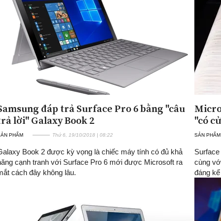
Samsung đáp trả Surface Pro 6 bằng "câu
Micro
trả lời" Galaxy Book 2
"có c
SẢN PHẨM
Thứ 6, 19/10/2018 | 08:22
SẢN PHẨM
Galaxy Book 2 được kỳ vọng là chiếc máy tính có đủ khả
Surface
năng cạnh tranh với Surface Pro 6 mới được Microsoft ra
cùng vớ
mắt cách đây không lâu.
đáng kể