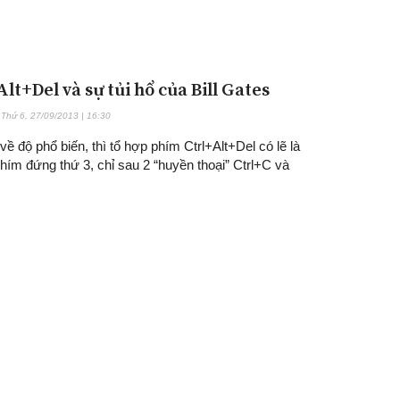
lt+Del và sự tủi hổ của Bill Gates
Thứ 6, 27/09/2013 | 16:30
về độ phổ biến, thì tổ hợp phím Ctrl+Alt+Del có lẽ là
hím đứng thứ 3, chỉ sau 2 “huyền thoại” Ctrl+C và