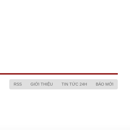
RSS
GIỚI THIỆU
TIN TỨC 24H
BÁO MỚI