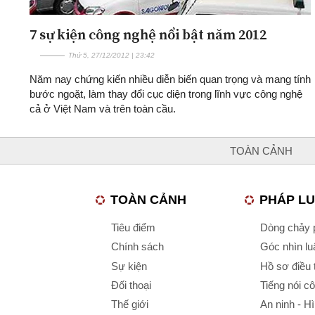
7 sự kiện công nghệ nổi bật năm 2012
Thứ 5, 27/12/2012 | 23:42
Năm nay chứng kiến nhiều diễn biến quan trọng và mang tính
bước ngoặt, làm thay đổi cục diện trong lĩnh vực công nghệ
cả ở Việt Nam và trên toàn cầu.
TOÀN CẢNH
TOÀN CẢNH
PHÁP L
Tiêu điểm
Dòng chảy p
Chính sách
Góc nhìn luậ
Sự kiện
Hồ sơ điều 
Đối thoại
Tiếng nói c
Thế giới
An ninh - H