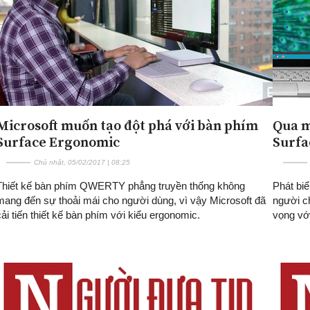
Microsoft muốn tạo đột phá với bàn phím
Qua m
Surface Ergonomic
Surfa
Chủ nhật, 05/02/2017 | 08:25
Thiết kế bàn phím QWERTY phẳng truyền thống không
Phát biể
mang đến sự thoải mái cho người dùng, vì vậy Microsoft đã
người c
cải tiến thiết kế bàn phím với kiểu ergonomic.
vọng vớ