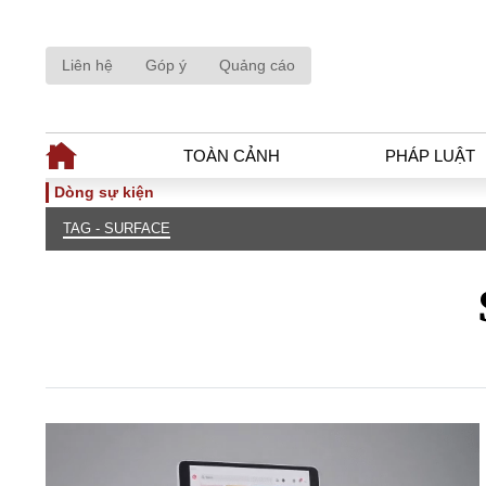
Liên hệ
Góp ý
Quảng cáo
TOÀN CẢNH
PHÁP LUẬT
Dòng sự kiện
TAG - SURFACE
TOÀN CẢNH
PHÁP LUẬ
Tiêu điểm
Dòng chảy phá
Chính sách
Góc nhìn luật 
Sự kiện
Hồ sơ điều tr
Đối thoại
Tiếng nói côn
Thế giới
An ninh - Hìn