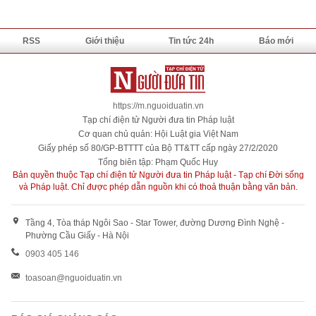
RSS
Giới thiệu
Tin tức 24h
Báo mới
https://m.nguoiduatin.vn
Tạp chí điện tử Người đưa tin Pháp luật
Cơ quan chủ quản: Hội Luật gia Việt Nam
Giấy phép số 80/GP-BTTTT của Bộ TT&TT cấp ngày 27/2/2020
Tổng biên tập: Phạm Quốc Huy
Bản quyền thuộc Tạp chí điện tử Người đưa tin Pháp luật - Tạp chí Đời sống
và Pháp luật. Chỉ được phép dẫn nguồn khi có thoả thuận bằng văn bản.
Tầng 4, Tòa tháp Ngôi Sao - Star Tower, đường Dương Đình Nghệ -
Phường Cầu Giấy - Hà Nội
0903 405 146
toasoan@nguoiduatin.vn