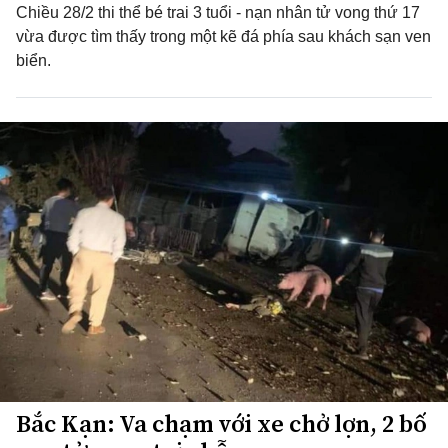
Chiều 28/2 thi thể bé trai 3 tuổi - nạn nhân tử vong thứ 17
vừa được tìm thấy trong một kẽ đá phía sau khách sạn ven
biển.
Bắc Kạn: Va chạm với xe chở lợn, 2 bố