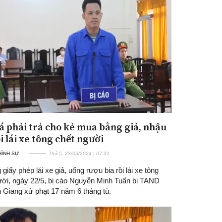
iá phải trả cho kẻ mua bằng giả, nhậu
i lái xe tông chết người
 HÌNH SỰ
Thứ 5, 23/05/2024 | 07:31
giấy phép lái xe giả, uống rượu bia rồi lái xe tông
ười, ngày 22/5, bị cáo Nguyễn Minh Tuấn bị TAND
n Giang xử phạt 17 năm 6 tháng tù.