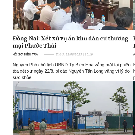
Đồng Nai: Xét xử vụ án khu dân cư thương
mại Phước Thái
HỒ SƠ ĐIỀU TRA
Thứ 3, 22/08/2023 | 15:19
A
Nguyên Phó chủ tịch UBND Tp.Biên Hòa vắng mặt tại phiên
tòa xét xử ngày 22/8, bị cáo Nguyễn Tấn Long vắng vì lý do
sức khỏe.