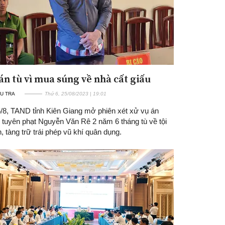
án tù vì mua súng về nhà cất giấu
U TRA
Thứ 6, 25/08/2023 | 19:01
/8, TAND tỉnh Kiên Giang mở phiên xét xử vụ án
, tuyên phạt Nguyễn Văn Rê 2 năm 6 tháng tù về tội
 tàng trữ trái phép vũ khí quân dụng.