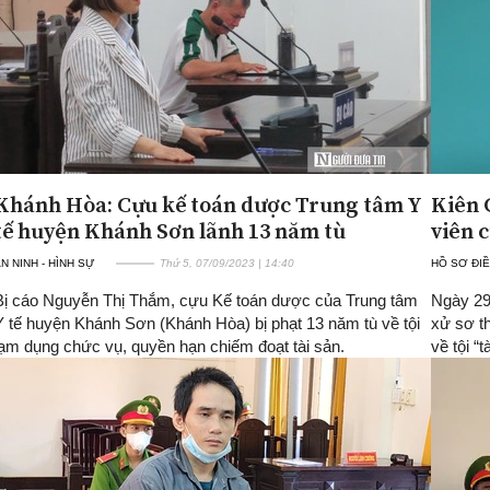
Khánh Hòa: Cựu kế toán dược Trung tâm Y
Kiên 
tế huyện Khánh Sơn lãnh 13 năm tù
viên 
N NINH - HÌNH SỰ
Thứ 5, 07/09/2023 | 14:40
HỒ SƠ ĐIỀ
Bị cáo Nguyễn Thị Thắm, cựu Kế toán dược của Trung tâm
Ngày 29
Y tế huyện Khánh Sơn (Khánh Hòa) bị phạt 13 năm tù về tội
xử sơ t
lạm dụng chức vụ, quyền hạn chiếm đoạt tài sản.
về tội “