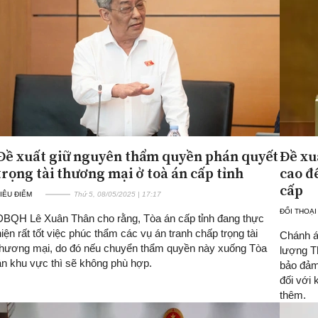
Đề xuất giữ nguyên thẩm quyền phán quyết
Đề xu
trọng tài thương mại ở toà án cấp tỉnh
cao đ
cấp
IÊU ĐIỂM
Thứ 5, 08/05/2025 | 17:17
ĐỐI THOẠI
ĐBQH Lê Xuân Thân cho rằng, Tòa án cấp tỉnh đang thực
hiện rất tốt việc phúc thẩm các vụ án tranh chấp trọng tài
Chánh án
thương mại, do đó nếu chuyển thẩm quyền này xuống Tòa
lượng T
án khu vực thì sẽ không phù hợp.
bảo đảm 
đối với 
thêm.