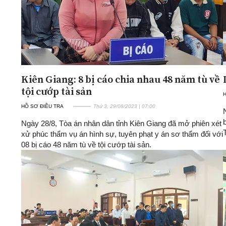
Kiên Giang: 8 bị cáo chia nhau 48 năm tù về
tội cướp tài sản
H
HỒ SƠ ĐIỀU TRA
Thứ 3, 29/08/2023 | 07:00
Ngày 28/8, Tòa án nhân dân tỉnh Kiên Giang đã mở phiên xét
xử phúc thẩm vụ án hình sự, tuyên phạt y án sơ thẩm đối với
08 bị cáo 48 năm tù về tội cướp tài sản.