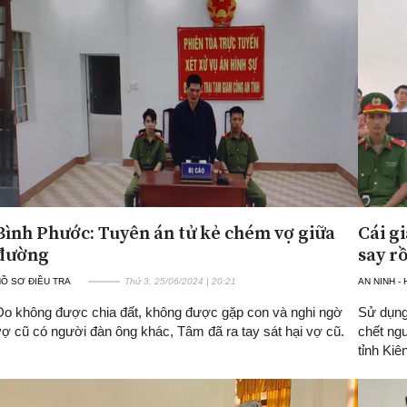
Bình Phước: Tuyên án tử kẻ chém vợ giữa
Cái g
đường
say rồ
Ồ SƠ ĐIỀU TRA
Thứ 3, 25/06/2024 | 20:21
AN NINH -
Do không được chia đất, không được gặp con và nghi ngờ
Sử dụng 
vợ cũ có người đàn ông khác, Tâm đã ra tay sát hại vợ cũ.
chết ng
tỉnh Kiê