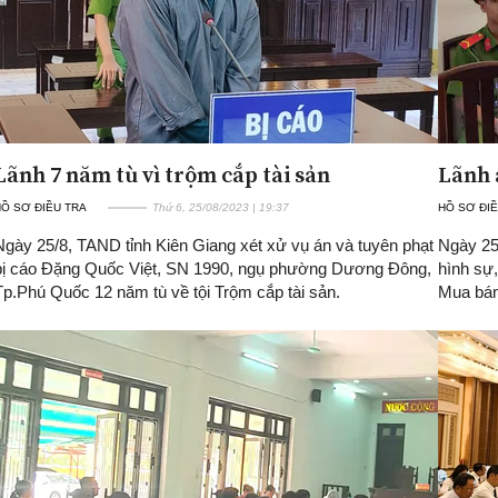
Lãnh 7 năm tù vì trộm cắp tài sản
Lãnh 
Ồ SƠ ĐIỀU TRA
Thứ 6, 25/08/2023 | 19:37
HỒ SƠ ĐIỀ
Ngày 25/8, TAND tỉnh Kiên Giang xét xử vụ án và tuyên phạt
Ngày 25
bị cáo Đặng Quốc Việt, SN 1990, ngụ phường Dương Đông,
hình sự
Tp.Phú Quốc 12 năm tù về tội Trộm cắp tài sản.
Mua bán,