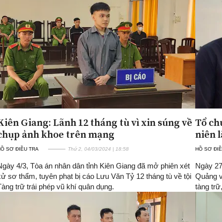
Kiên Giang: Lãnh 12 tháng tù vì xin súng về
Tổ ch
chụp ảnh khoe trên mạng
niên 
Ồ SƠ ĐIỀU TRA
Thứ 2, 04/03/2024 | 18:58
HỒ SƠ ĐIỀ
Ngày 4/3, Tòa án nhân dân tỉnh Kiên Giang đã mở phiên xét
Ngày 27
xử sơ thẩm, tuyên phạt bị cáo Lưu Văn Tỷ 12 tháng tù về tội
Quảng v
Tàng trữ trái phép vũ khí quân dụng.
tàng trữ