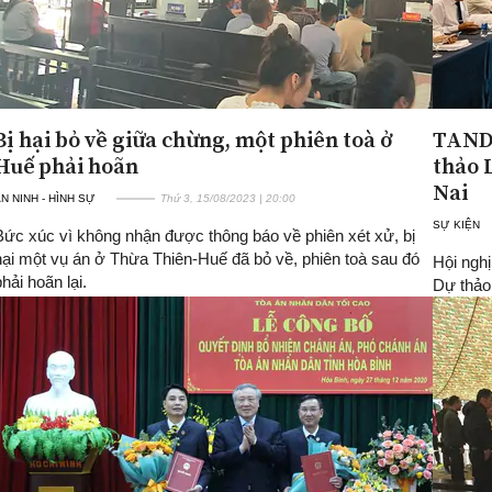
Bị hại bỏ về giữa chừng, một phiên toà ở
TAND 
Huế phải hoãn
thảo 
Nai
N NINH - HÌNH SỰ
Thứ 3, 15/08/2023 | 20:00
SỰ KIỆN
Bức xúc vì không nhận được thông báo về phiên xét xử, bị
hại một vụ án ở Thừa Thiên-Huế đã bỏ về, phiên toà sau đó
Hội nghị
phải hoãn lại.
Dự thảo