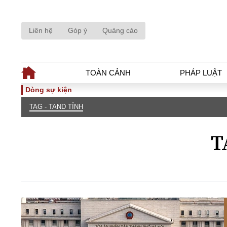
Liên hệ
Góp ý
Quảng cáo
TOÀN CẢNH
PHÁP LUẬT
Dòng sự kiện
TAG - TAND TỈNH
TOÀN CẢNH
PHÁP LUẬ
Tiêu điểm
Dòng chảy phá
T
Chính sách
Góc nhìn luật 
Sự kiện
Hồ sơ điều tr
Đối thoại
Tiếng nói côn
Thế giới
An ninh - Hìn