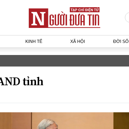
KINH TẾ
XÃ HỘI
ĐỜI S
T
KINH TẾ
XÃ HỘ
p luật
Bất động sản
Dân sin
AND tỉnh
gia
Tài chính - Ngân hàng
Giáo dụ
a
Kinh tế vĩ mô
Văn hoá
g dân
Hồ sơ doanh nghiệp
Môi trư
h sự
Xu hướng thị trường
Giao thô
Tiêu dùng và dư luận
Công nghệ