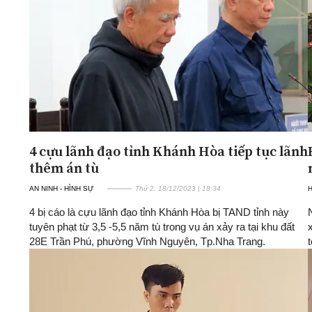
4 cựu lãnh đạo tỉnh Khánh Hòa tiếp tục lãnh
thêm án tù
AN NINH - HÌNH SỰ
Thứ 2, 18/12/2023 | 18:34
H
4 bị cáo là cựu lãnh đạo tỉnh Khánh Hòa bị TAND tỉnh này
tuyên phạt từ 3,5 -5,5 năm tù trong vụ án xảy ra tại khu đất
28E Trần Phú, phường Vĩnh Nguyên, Tp.Nha Trang.
t