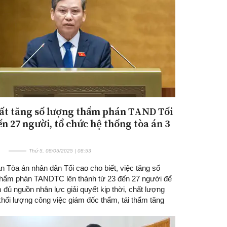
ất tăng số lượng thẩm phán TAND Tối
Đăng ký tin tức mới
ến 27 người, tổ chức hệ thống tòa án 3
Thứ 5, 08/05/2025 | 08:53
 Tòa án nhân dân Tối cao cho biết, việc tăng số
hẩm phán TANDTC lên thành từ 23 đến 27 người để
đủ nguồn nhân lực giải quyết kịp thời, chất lượng
khối lượng công việc giám đốc thẩm, tái thẩm tăng