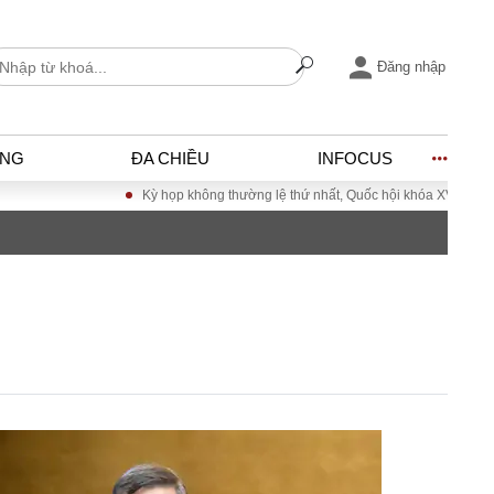
Đăng nhập
ỐNG
ĐA CHIỀU
INFOCUS
Kỳ họp không thường lệ thứ nhất, Quốc hội khóa XVI
Đưa Nghị quyết Đ
I
ĐỜI SỐNG
h
Gia đình
c
Sức khỏe
Cần biết
ờng
Cộng đồng mạng
ng – Đô thị