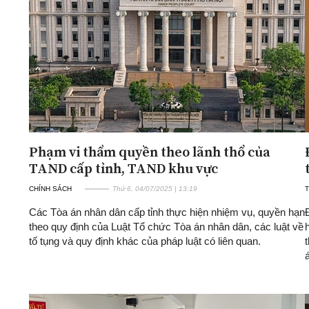
ĐA CHIỀU
INFOCUS
Quan điểm
Xi nhan Trái Phải
Bạn đọc viết
Phạm vi thẩm quyền theo lãnh thổ của
TAND cấp tỉnh, TAND khu vực
CHÍNH SÁCH
Thứ 6, 04/07/2025 | 13:19
T
Các Tòa án nhân dân cấp tỉnh thực hiện nhiệm vụ, quyền hạn
theo quy định của Luật Tổ chức Tòa án nhân dân, các luật về
tố tụng và quy định khác của pháp luật có liên quan.