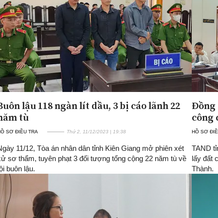
Buôn lậu 118 ngàn lít dầu, 3 bị cáo lãnh 22
Đồng 
năm tù
công 
Ồ SƠ ĐIỀU TRA
Thứ 2, 11/12/2023 | 19:38
HỒ SƠ ĐIỀ
Ngày 11/12, Tòa án nhân dân tỉnh Kiên Giang mở phiên xét
TAND tỉ
xử sơ thẩm, tuyên phạt 3 đối tượng tổng cộng 22 năm tù về
lấy đất 
ội buôn lậu.
Thành.