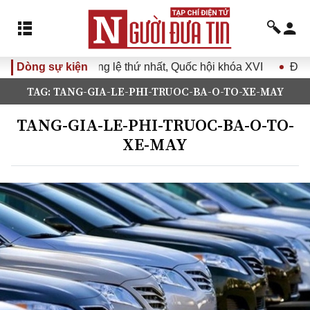
p không thường lệ thứ nhất, Quốc hội khóa XVI
Dòng sự kiện
Đưa Nghị 
TAG: TANG-GIA-LE-PHI-TRUOC-BA-O-TO-XE-MAY
TANG-GIA-LE-PHI-TRUOC-BA-O-TO-
XE-MAY