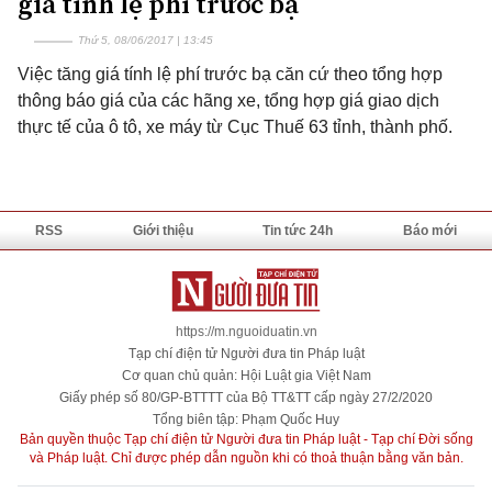
giá tính lệ phí trước bạ
Thứ 5, 08/06/2017 | 13:45
Việc tăng giá tính lệ phí trước bạ căn cứ theo tổng hợp
thông báo giá của các hãng xe, tổng hợp giá giao dịch
thực tế của ô tô, xe máy từ Cục Thuế 63 tỉnh, thành phố.
RSS
Giới thiệu
Tin tức 24h
Báo mới
https://m.nguoiduatin.vn
Tạp chí điện tử Người đưa tin Pháp luật
Cơ quan chủ quản: Hội Luật gia Việt Nam
Giấy phép số 80/GP-BTTTT của Bộ TT&TT cấp ngày 27/2/2020
Tổng biên tập: Phạm Quốc Huy
Bản quyền thuộc Tạp chí điện tử Người đưa tin Pháp luật - Tạp chí Đời sống
và Pháp luật. Chỉ được phép dẫn nguồn khi có thoả thuận bằng văn bản.