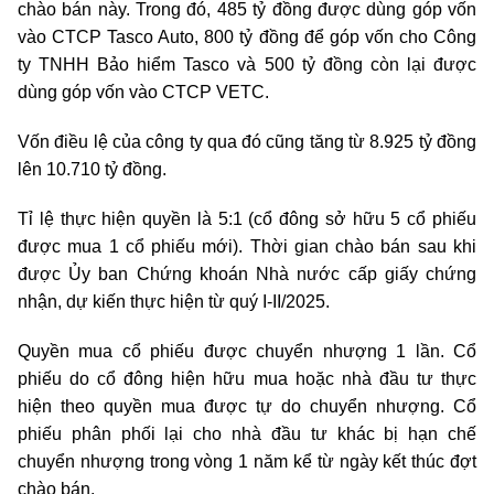
chào bán này. Trong đó, 485 tỷ đồng được dùng góp vốn
vào CTCP Tasco Auto, 800 tỷ đồng để góp vốn cho Công
ty TNHH Bảo hiểm Tasco và 500 tỷ đồng còn lại được
dùng góp vốn vào CTCP VETC.
Vốn điều lệ của công ty qua đó cũng tăng từ 8.925 tỷ đồng
lên 10.710 tỷ đồng.
Tỉ lệ thực hiện quyền là 5:1 (cổ đông sở hữu 5 cổ phiếu
được mua 1 cổ phiếu mới). Thời gian chào bán sau khi
được Ủy ban Chứng khoán Nhà nước cấp giấy chứng
nhận, dự kiến thực hiện từ quý I-II/2025.
Quyền mua cổ phiếu được chuyển nhượng 1 lần. Cổ
phiếu do cổ đông hiện hữu mua hoặc nhà đầu tư thực
hiện theo quyền mua được tự do chuyển nhượng. Cổ
phiếu phân phối lại cho nhà đầu tư khác bị hạn chế
chuyển nhượng trong vòng 1 năm kể từ ngày kết thúc đợt
chào bán.