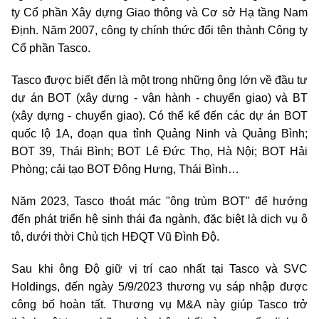
ty Cổ phần Xây dựng Giao thông và Cơ sở Hạ tầng Nam
Định. Năm 2007, công ty chính thức đổi tên thành Công ty
Cổ phần Tasco.
Tasco được biết đến là một trong những ông lớn về đầu tư
dự án BOT (xây dựng - vận hành - chuyển giao) và BT
(xây dựng - chuyển giao). Có thể kể đến các dự án BOT
quốc lộ 1A, đoạn qua tỉnh Quảng Ninh và Quảng Bình;
BOT 39, Thái Bình; BOT Lê Đức Thọ, Hà Nội; BOT Hải
Phòng; cải tạo BOT Đông Hưng, Thái Bình…
Năm 2023, Tasco thoát mác "ông trùm BOT" để hướng
đến phát triển hệ sinh thái đa ngành, đặc biệt là dịch vụ ô
tô, dưới thời Chủ tịch HĐQT Vũ Đình Độ.
Sau khi ông Độ giữ vị trí cao nhất tại Tasco và SVC
Holdings, đến ngày 5/9/2023 thương vụ sáp nhập được
công bố hoàn tất. Thương vụ M&A này giúp Tasco trở