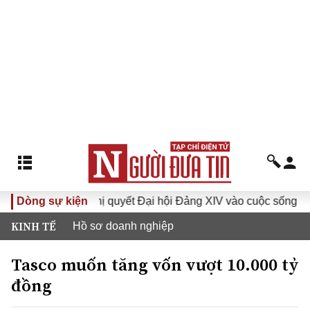
Dòng sự kiện
Đưa Nghị quyết Đại hội Đảng XIV vào cuộc sống
Hướ
KINH TẾ
Hồ sơ doanh nghiệp
Tasco muốn tăng vốn vượt 10.000 tỷ
đồng