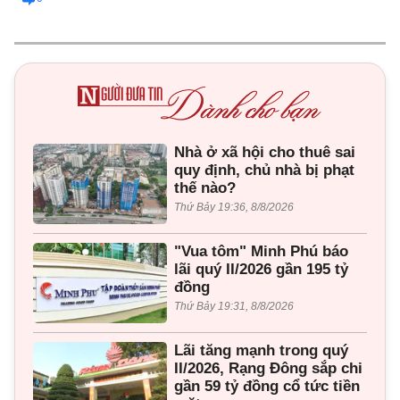
Nhà ở xã hội cho thuê sai
quy định, chủ nhà bị phạt
thế nào?
Thứ Bảy 19:36, 8/8/2026
"Vua tôm" Minh Phú báo
lãi quý II/2026 gần 195 tỷ
đồng
Thứ Bảy 19:31, 8/8/2026
Lãi tăng mạnh trong quý
II/2026, Rạng Đông sắp chi
gần 59 tỷ đồng cổ tức tiền