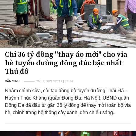
Chi 36 tỷ đồng "thay áo mới" cho vỉa
hè tuyến đường đông đúc bậc nhất
Thủ đô
DÂN SINH
Thứ 7, 30/11/2019 | 18:28
Nhằm chỉnh sửa, cải tạo đồng bộ tuyến đường Thái Hà -
Huỳnh Thúc Kháng (quận Đống Đa, Hà Nội), UBND quận
Đống Đa đã đầu từ gần 36 tỷ đồng để thay mới toàn bộ vỉa
hè, chỉnh trang hệ thống cây xanh, đèn chiếu sáng...