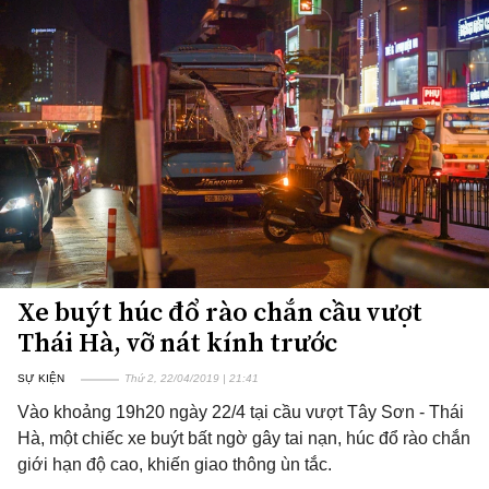
Xe buýt húc đổ rào chắn cầu vượt
Thái Hà, vỡ nát kính trước
SỰ KIỆN
Thứ 2, 22/04/2019 | 21:41
Vào khoảng 19h20 ngày 22/4 tại cầu vượt Tây Sơn - Thái
Hà, một chiếc xe buýt bất ngờ gây tai nạn, húc đổ rào chắn
giới hạn độ cao, khiến giao thông ùn tắc.