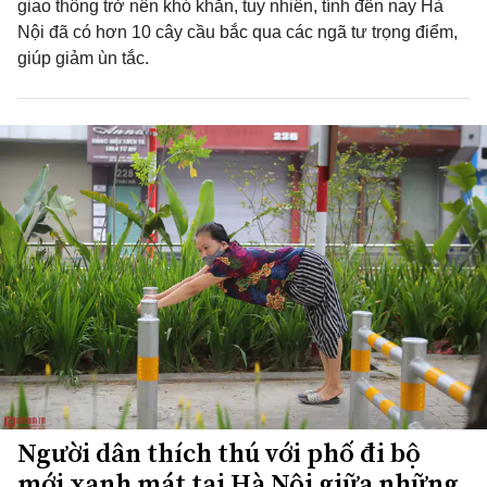
giao thông trở nên khó khăn, tuy nhiên, tính đến nay Hà
Nội đã có hơn 10 cây cầu bắc qua các ngã tư trọng điểm,
giúp giảm ùn tắc.
Người dân thích thú với phố đi bộ
mới xanh mát tại Hà Nội giữa những