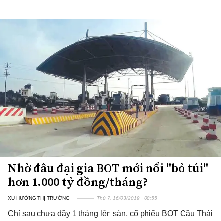
Nhờ đâu đại gia BOT mới nổi "bỏ túi"
hơn 1.000 tỷ đồng/tháng?
XU HƯỚNG THỊ TRƯỜNG
Thứ 7, 16/03/2019 | 08:55
Chỉ sau chưa đầy 1 tháng lên sàn, cổ phiếu BOT Cầu Thái