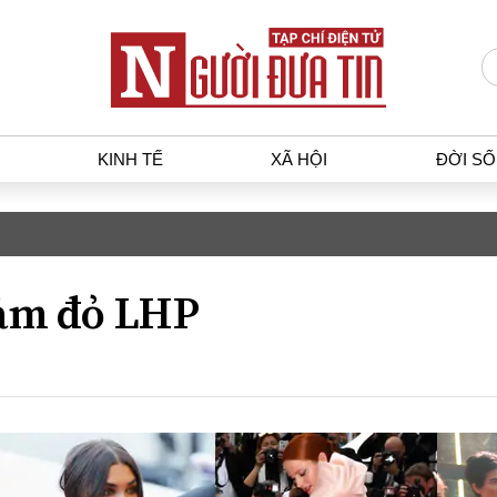
KINH TẾ
XÃ HỘI
ĐỜI S
T
KINH TẾ
XÃ HỘ
p luật
Bất động sản
Dân sin
ảm đỏ LHP
gia
Tài chính - Ngân hàng
Giáo dụ
a
Kinh tế vĩ mô
Văn hoá
g dân
Hồ sơ doanh nghiệp
Môi trư
h sự
Xu hướng thị trường
Giao thô
Tiêu dùng và dư luận
Công nghệ