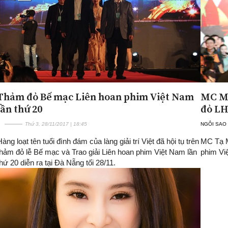
Thảm đỏ Bế mạc Liên hoan phim Việt Nam
MC Mỹ
lần thứ 20
đỏ LH
Thứ 3, 28/11/2017 | 18:45
NGÔI SAO
Hàng loạt tên tuổi đình đám của làng giải trí Việt đã hội tụ trên
MC Tạ M
thảm đỏ lễ Bế mạc và Trao giải Liên hoan phim Việt Nam lần
phim Việ
thứ 20 diễn ra tại Đà Nẵng tối 28/11.