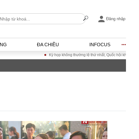
Đăng nhập
ỐNG
ĐA CHIỀU
INFOCUS
Kỳ họp không thường lệ thứ nhất, Quốc hội khóa XVI
Đ
I
ĐỜI SỐNG
h
Gia đình
c
Sức khỏe
Cần biết
ờng
Cộng đồng mạng
ng – Đô thị