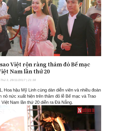
sao Việt rộn ràng thảm đỏ Bế mạc
Đăng ký tin tức mới
iệt Nam lần thứ 20
Thứ 3, 28/11/2017 | 21:38
11, Hoa hậu Mỹ Linh cùng dàn diễn viên và nhiều đoàn
m nô nức xuất hiện trên thảm đỏ lễ Bế mạc và Trao
 Việt Nam lần thứ 20 diễn ra Đà Nẵng.