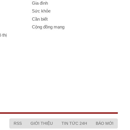
Gia đình
Sức khỏe
Cần biết
Cộng đồng mạng
 thị
RSS
GIỚI THIỆU
TIN TỨC 24H
BÁO MỚI