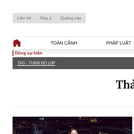
Liên hệ
Góp ý
Quảng cáo
TOÀN CẢNH
PHÁP LUẬT
Dòng sự kiện
TAG - THẢM ĐỎ LHP
TOÀN CẢNH
PHÁP LUẬ
Tiêu điểm
Dòng chảy phá
Th
Chính sách
Góc nhìn luật 
Sự kiện
Hồ sơ điều tr
Đối thoại
Tiếng nói côn
Thế giới
An ninh - Hìn