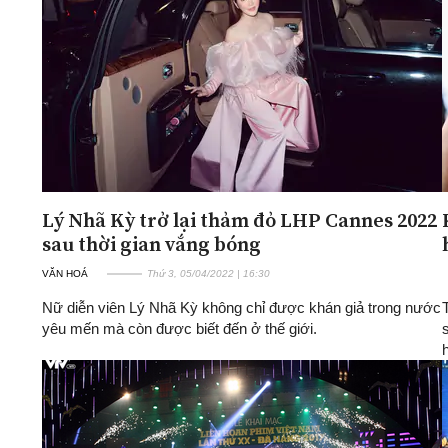
ĐA CHIỀU
INFOCUS
Quan điểm
Xi nhan Trái Phải
Bạn đọc viết
Lý Nhã Kỳ trở lại thảm đỏ LHP Cannes 2022
sau thời gian vắng bóng
VĂN HOÁ
Thứ 3, 05/04/2022 | 16:30
Nữ diễn viên Lý Nhã Kỳ không chỉ được khán giả trong nước
yêu mến mà còn được biết đến ở thế giới.