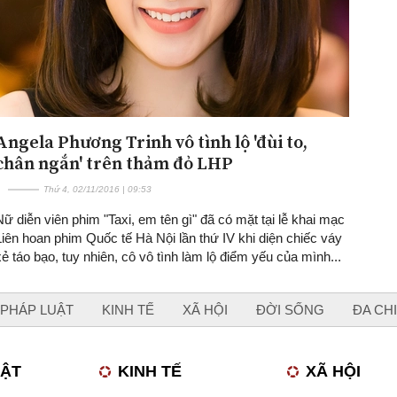
Angela Phương Trinh vô tình lộ 'đùi to,
chân ngắn' trên thảm đỏ LHP
Thứ 4, 02/11/2016 | 09:53
Nữ diễn viên phim "Taxi, em tên gì" đã có mặt tại lễ khai mạc
Liên hoan phim Quốc tế Hà Nội lần thứ IV khi diện chiếc váy
xẻ táo bạo, tuy nhiên, cô vô tình làm lộ điểm yếu của mình...
PHÁP LUẬT
KINH TẾ
XÃ HỘI
ĐỜI SỐNG
ĐA CH
UẬT
KINH TẾ
XÃ HỘI