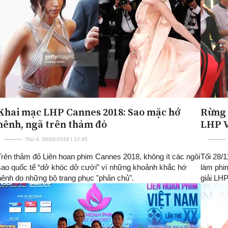
Khai mạc LHP Cannes 2018: Sao mặc hớ
Rừng 
hênh, ngã trên thảm đỏ
LHP V
Thứ 4, 09/05/2018 | 12:45
Trên thảm đỏ Liên hoan phim Cannes 2018, không ít các ngôi
Tối 28/
sao quốc tế “dở khóc dở cười” vì những khoảnh khắc hớ
làm phi
hênh do những bộ trang phục "phản chủ".
giải LHP