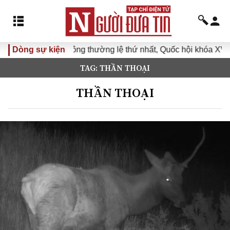
họp không thường lệ thứ nhất, Quốc hội khóa XVI
Dòng sự kiện
Đưa Nghị
TAG: THẦN THOẠI
THẦN THOẠI