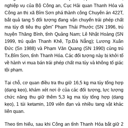
nghiệp vụ của Bộ Công an, Cục Hải quan Thanh Hóa và
Công an thị xã Bỉm Sơn phá thành công Chuyên án 422T,
bắt quả tang 5 đối tượng đang vận chuyển trái phép chất
ma túy đi tiêu thụ gồm" Phạm Thái Phước (SN 1996, trú
huyện Thăng Bình, tỉnh Quảng Nam; Lê Nhật Hoàng (SN
1999, trú quận Thanh Khê, Tp.Đà Nẵng); Lương Xuân
Đức (Sn 1988) và Phạm Văn Quang (SN 1990) cùng trú
Tx.Bỉm Sơn, tỉnh Thanh Hóa. Các đối tượng này bị khởi tố
về hành vi mua bán trái phép chất ma túy và không tố giác
tội phạm.
Tại chỗ, cơ quan điều tra thu giữ 16,5 kg ma túy tổng hợp
(dạng kẹo), khám xét nơi ở của các đối tượng, lực lượng
chức năng thu giữ thêm 5,3 kg ma túy tổng hợp (dạng
kẹo), 1 túi ketamin, 109 viên đạn và nhiều tang vật khác
liên quan.
Theo tìm hiểu, sau khi Công an tỉnh Thanh Hóa bắt giữ 2