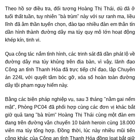
Theo hồ sơ điều tra, đối tượng Hoàng Thị Thái, dù đã ở
tuổi thất tuần, tuy nhiên "bà trùm" này với sự ranh ma, liều
lĩnh đã âm thần tuyển chọn, đào tạo nhiều đàn em thân tín
dần hình thành đường dây ma túy quy mô lớn hoạt động
khép kín, tinh vi.
Qua công tác nắm tình hình, các trinh sát đã dần phát lộ về
đường dây ma túy khủng trên địa bàn, vì vậy, lãnh đạo
Công an tỉnh Thanh Hóa đã trực tiếp chỉ đạo, lập Chuyên
án 224L với quyết tâm bóc gỡ, xóa sổ hoàn toàn đường
dây tội phạm nguy hiểm này.
Bằng các biện pháp nghiệp vụ, sau 3 tháng "nằm gai nếm
mật", Phòng PC04 đã phối hợp cùng các đơn vị khác bắt
giữ quả tang "bà trùm" Hoàng Thị Thái cùng một đàn em
đang trên đường vận chuyển 10 bánh heroin cùng 18.000
viên ma túy tổng hợp. Đồng thời, lúc này nhiều mũi tiến
công khác của Công an tỉnh Thanh Hóa đồng loạt bắt giữ