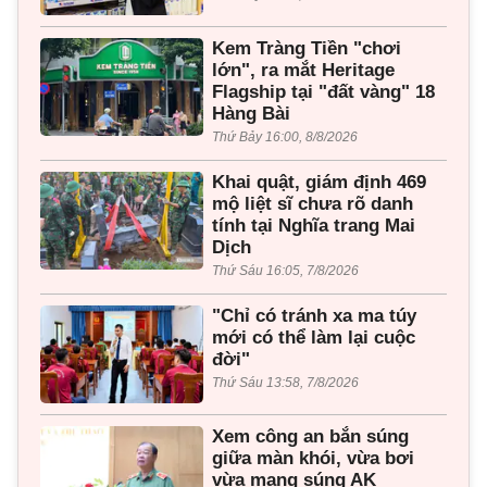
Kem Tràng Tiền "chơi
lớn", ra mắt Heritage
Flagship tại "đất vàng" 18
Hàng Bài
Thứ Bảy 16:00, 8/8/2026
Khai quật, giám định 469
mộ liệt sĩ chưa rõ danh
tính tại Nghĩa trang Mai
Dịch
Thứ Sáu 16:05, 7/8/2026
"Chỉ có tránh xa ma túy
mới có thể làm lại cuộc
đời"
Thứ Sáu 13:58, 7/8/2026
Xem công an bắn súng
giữa màn khói, vừa bơi
vừa mang súng AK