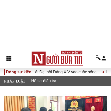
Nghị quyết Đại hội Đảng XIV vào cuộc sống
Dòng sự kiện
Hướng tới Đạ
PHÁP LUẬT
Hồ sơ điều tra