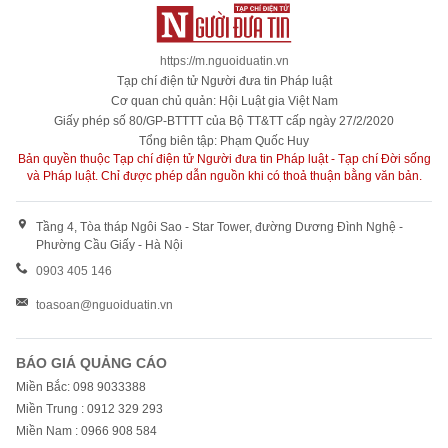
https://m.nguoiduatin.vn
Tạp chí điện tử Người đưa tin Pháp luật
Cơ quan chủ quản: Hội Luật gia Việt Nam
Giấy phép số 80/GP-BTTTT của Bộ TT&TT cấp ngày 27/2/2020
Tổng biên tập: Phạm Quốc Huy
Bản quyền thuộc Tạp chí điện tử Người đưa tin Pháp luật - Tạp chí Đời sống
và Pháp luật. Chỉ được phép dẫn nguồn khi có thoả thuận bằng văn bản.
Tầng 4, Tòa tháp Ngôi Sao - Star Tower, đường Dương Đình Nghệ -
Phường Cầu Giấy - Hà Nội
0903 405 146
toasoan@nguoiduatin.vn
BÁO GIÁ QUẢNG CÁO
Miền Bắc: 098 9033388
Miền Trung : 0912 329 293
Miền Nam : 0966 908 584