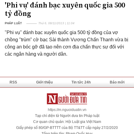
'Phi vụ' đánh bạc xuyên quốc gia 500
tỷ đồng
PHÁP LUẬT
Thứ 6, 08/11/2013 | 11:04
"Phi vụ" đánh bạc xuyên quốc gia 500 tỷ đồng của vợ
chồng "trùm" cờ bạc Sài thành Vương Chấn Thanh vừa bị
công an bóc gỡ đã tạo nên cơn địa chấn thực sự đối với
các ngân hàng và người dân.
RSS
Giới thiệu
Tin tức 24h
Báo mới
https://m.nguoiduatin.vn
Tạp chí điện tử Người đưa tin Pháp luật
Cơ quan chủ quản: Hội Luật gia Việt Nam
Giấy phép số 80/GP-BTTTT của Bộ TT&TT cấp ngày 27/2/2020
Tổng biên tập: Phạm Quốc Huy