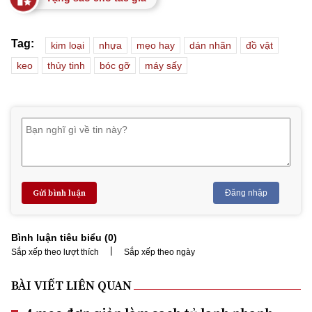
Tag:
kim loại
nhựa
mẹo hay
dán nhãn
đồ vật
keo
thủy tinh
bóc gỡ
máy sấy
Gửi bình luận
Đăng nhập
Bình luận tiêu biểu (
0
)
|
Sắp xếp theo lượt thích
Sắp xếp theo ngày
BÀI VIẾT LIÊN QUAN