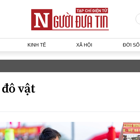
KINH TẾ
XÃ HỘI
ĐỜI S
T
KINH TẾ
XÃ HỘ
p luật
Bất động sản
Dân sin
đô vật
gia
Tài chính - Ngân hàng
Giáo dụ
a
Kinh tế vĩ mô
Văn hoá
g dân
Hồ sơ doanh nghiệp
Môi trư
h sự
Xu hướng thị trường
Giao thô
Tiêu dùng và dư luận
Công nghệ