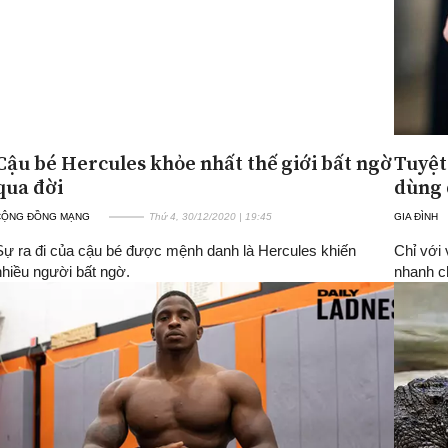
Cậu bé Hercules khỏe nhất thế giới bất ngờ
Tuyệt
qua đời
dùng 
CỘNG ĐỒNG MẠNG
Thứ 4, 30/12/2020 | 19:45
GIA ĐÌNH
Sự ra đi của cậu bé được mệnh danh là Hercules khiến
Chỉ với
nhiều người bất ngờ.
nhanh ch