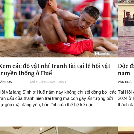
Xem các đô vật nhí tranh tài tại lễ hội vật
Độc đ
truyền thống ở Huế
nam
VĂN HOÁ
Thứ 5, 26/02/2026 | 16:14
VĂN HOÁ
Hội vật làng Sình ở Huế năm nay không chỉ sôi động bởi các
Tại Hội 
trận đấu của thanh niên trai tráng mà còn gây ấn tượng bởi
2024 ở 
sự góp mặt đáng yêu, bản lĩnh của thế hệ kế cận.
thách đ