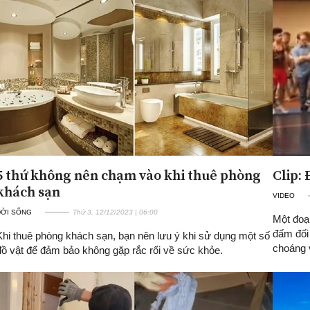
5 thứ không nên chạm vào khi thuê phòng
Clip:
khách sạn
VIDEO
ĐỜI SỐNG
Thứ 3, 12/12/2023 | 06:00
Một đoạn
đấm đối
Khi thuê phòng khách sạn, bạn nên lưu ý khi sử dụng một số
choáng 
đồ vật để đảm bảo không gặp rắc rối về sức khỏe.