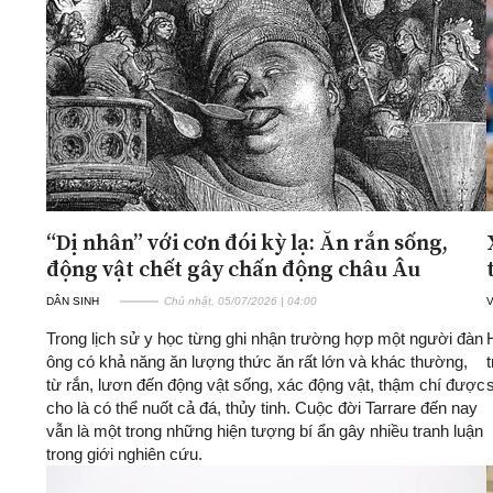
ĐA CHIỀU
INFOCUS
Quan điểm
Xi nhan Trái Phải
Bạn đọc viết
“Dị nhân” với cơn đói kỳ lạ: Ăn rắn sống,
động vật chết gây chấn động châu Âu
DÂN SINH
Chủ nhật, 05/07/2026 | 04:00
Trong lịch sử y học từng ghi nhận trường hợp một người đàn
ông có khả năng ăn lượng thức ăn rất lớn và khác thường,
từ rắn, lươn đến động vật sống, xác động vật, thậm chí được
cho là có thể nuốt cả đá, thủy tinh. Cuộc đời Tarrare đến nay
vẫn là một trong những hiện tượng bí ẩn gây nhiều tranh luận
trong giới nghiên cứu.