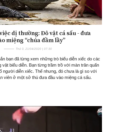
việc dị thường: Đô vật cá sấu - đưa
ào miệng “chúa đầm lầy”
Thứ 3, 21/04/2020 | 07:30
ắn bạn đã từng xem những trò biểu diễn xiếc do các
g vật biểu diễn. Bạn từng trầm trồ với màn trăn quấn
 người diễn xiếc. Thế nhưng, đó chưa là gì so với
ân viên ở một sở thú đưa đầu vào miệng cá sấu.