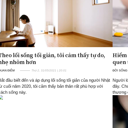
Theo lối sống tối giản, tôi cảm thấy tự do,
Hiểm 
nhẹ nhõm hơn
quen 
QUAN ĐIỂM
Thứ 2, 31/05/2021 | 20:01
ĐỜI SỐNG
Bắt đầu biết đến và áp dụng lối sống tối giản của người Nhật
Người l
từ cuối năm 2020, tôi cảm thấy bản thân rất phù hợp với
đây. Ch
cách sống này.
thương c