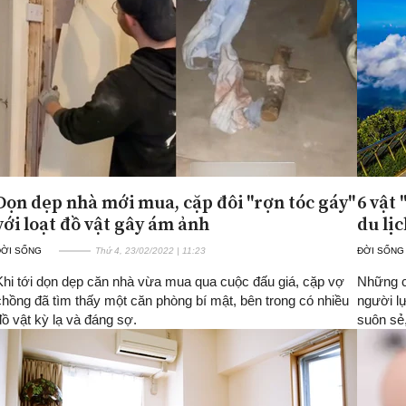
Dọn dẹp nhà mới mua, cặp đôi "rợn tóc gáy"
6 vật
với loạt đồ vật gây ám ảnh
du lịc
ĐỜI SỐNG
Thứ 4, 23/02/2022 | 11:23
ĐỜI SỐNG
Khi tới dọn dẹp căn nhà vừa mua qua cuộc đấu giá, cặp vợ
Những c
chồng đã tìm thấy một căn phòng bí mật, bên trong có nhiều
người l
đồ vật kỳ lạ và đáng sợ.
suôn sẻ