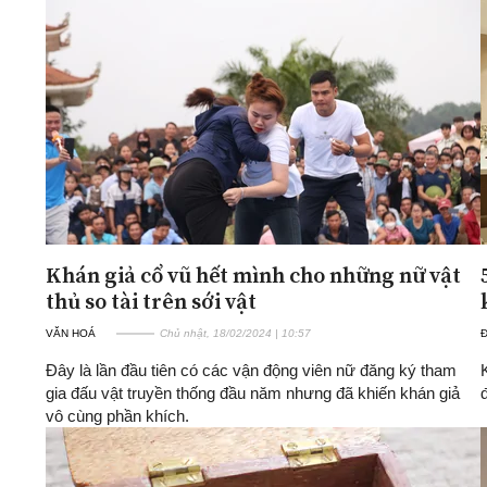
Khán giả cổ vũ hết mình cho những nữ vật
thủ so tài trên sới vật
VĂN HOÁ
Chủ nhật, 18/02/2024 | 10:57
Đây là lần đầu tiên có các vận động viên nữ đăng ký tham
gia đấu vật truyền thống đầu năm nhưng đã khiến khán giả
vô cùng phần khích.