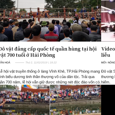
Đô vật đẳng cấp quốc tế quần hùng tại hội
Video
vật 700 tuổi ở Hải Phòng
liễu
VĂN HOÁ
Thứ 2, 11/02/2019 | 18:22
MỚI- NÓN
Lễ hội vật truyền thống ở làng Vĩnh Khê, TP.Hải Phòng mang
Đô vật 
tính biểu dương tinh thần thượng võ của dân tộc. Trải qua
thương 
gần 700 năm, lễ hội vẫn giữ được những nét độc đáo vốn có.
hiểm.