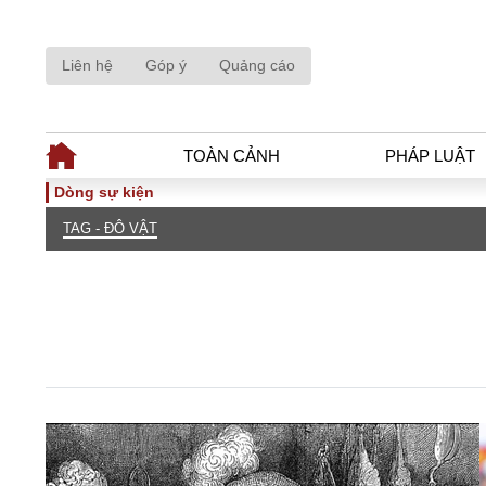
Liên hệ
Góp ý
Quảng cáo
TOÀN CẢNH
PHÁP LUẬT
Dòng sự kiện
TAG - ĐÔ VẬT
TOÀN CẢNH
PHÁP LUẬ
Tiêu điểm
Dòng chảy phá
Chính sách
Góc nhìn luật 
Sự kiện
Hồ sơ điều tr
Đối thoại
Tiếng nói côn
Thế giới
An ninh - Hìn