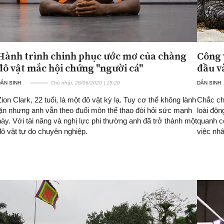
Hành trình chinh phục ước mơ của chàng
Công 
đô vật mắc hội chứng "người cá"
đầu v
ÂN SINH
Chủ nhật, 28/06/2020 | 15:20
DÂN SINH
Zion Clark, 22 tuổi, là một đô vật kỳ lạ. Tuy cơ thể không lành
Chắc ch
lặn nhưng anh vẫn theo đuổi môn thể thao đòi hỏi sức mạnh
loài độn
này. Với tài năng và nghị lực phi thường anh đã trở thành một
quanh cổ
đô vật tự do chuyên nghiệp.
việc nh