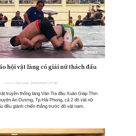
áo hội vật làng có giải nữ thách đấu
Đăng ký tin tức mới
Chủ nhật, 25/02/2024 | 07:45
vật truyền thống làng Vân Tra đầu Xuân Giáp Thìn
huyện An Dương, Tp.Hải Phong, cả 2 đô vật nữ
ấu đều giành chiến thắng trước đô vật nam.