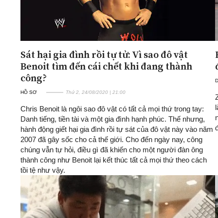
Sát hại gia đình rồi tự tử: Vì sao đô vật
Benoit tìm đến cái chết khi đang thành
công?
D
HỒ SƠ
Thứ 2, 24/08/2020 | 21:00
Chris Benoit là ngôi sao đô vật có tất cả mọi thứ trong tay:
Danh tiếng, tiền tài và một gia đình hạnh phúc. Thế nhưng,
hành động giết hại gia đình rồi tự sát của đô vật này vào năm
2007 đã gây sốc cho cả thế giới. Cho đến ngày nay, công
chúng vẫn tự hỏi, điều gì đã khiến cho một người đàn ông
thành công như Benoit lại kết thúc tất cả mọi thứ theo cách
tồi tệ như vậy.