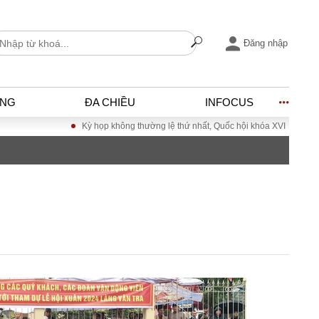
Đăng nhập
ỐNG
ĐA CHIỀU
INFOCUS
Kỳ họp không thường lệ thứ nhất, Quốc hội khóa XVI
Đưa Nghị quyết Đại 
I
ĐỜI SỐNG
h
Gia đình
c
Sức khỏe
Cần biết
ờng
Cộng đồng mạng
ng – Đô thị