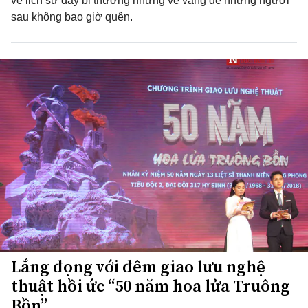
về lịch sử đầy bi thương nhưng vẻ vang để những người
sau không bao giờ quên.
Lắng đọng với đêm giao lưu nghệ
thuật hồi ức “50 năm hoa lửa Truông
Bồn”