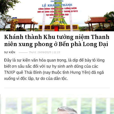
Khánh thành Khu tưởng niệm Thanh
niên xung phong ở Bến phà Long Đại
SỰ KIỆN
Thứ 6, 19/09/2025 | 11:15
Đây là sự kiện văn hóa quan trọng, là dịp để bày tỏ lòng
biết ơn sâu sắc đối với sự hy sinh anh dũng của các
TNXP quê Thái Bình (nay thuộc tỉnh Hưng Yên) đã ngã
xuống vì độc lập, tự do của dân tộc.