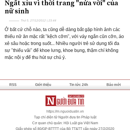
Ngất xỉu vì thời trang "nửa vời" của
nữ sinh
Thứ 5, 27/12/2012 | 23:44
Ở bất cứ chỗ nào, ta cũng dễ dàng bắt gặp hình ảnh các
thiếu nữ ăn mặc rất "kệch cỡm", với váy ngắn cũn cỡn, áo
xẻ sâu hoặc trong suốt... Nhiều người trẻ sử dụng tối đa
sự "thiếu vải" để khoe lưng, khoe bụng, thậm chí không
mặc nội y để thu hút sự chú ý.
RSS
Giới thiệu
Tin tức 24h
Báo mới
https://m.nguoiduatin.vn
Tạp chí điện tử Người đưa tin Pháp luật
Cơ quan chủ quản: Hội Luật gia Việt Nam
Giấy phép số 80/GP-BTTTT của Bộ TT&TT cấp ngày 27/2/2020