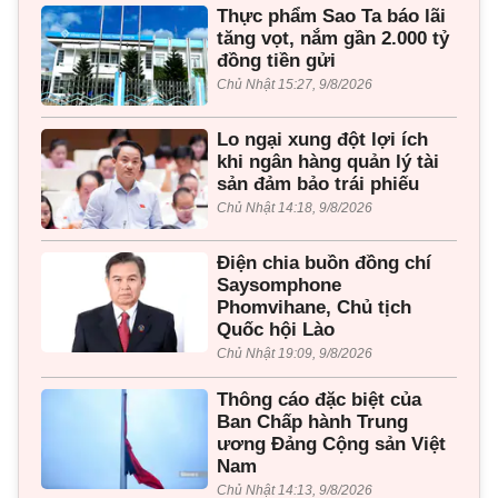
Thực phẩm Sao Ta báo lãi
tăng vọt, nắm gần 2.000 tỷ
đồng tiền gửi
Chủ Nhật 15:27, 9/8/2026
Lo ngại xung đột lợi ích
khi ngân hàng quản lý tài
sản đảm bảo trái phiếu
Chủ Nhật 14:18, 9/8/2026
Điện chia buồn đồng chí
Saysomphone
Phomvihane, Chủ tịch
Quốc hội Lào
Chủ Nhật 19:09, 9/8/2026
Thông cáo đặc biệt của
Ban Chấp hành Trung
ương Đảng Cộng sản Việt
Nam
Chủ Nhật 14:13, 9/8/2026