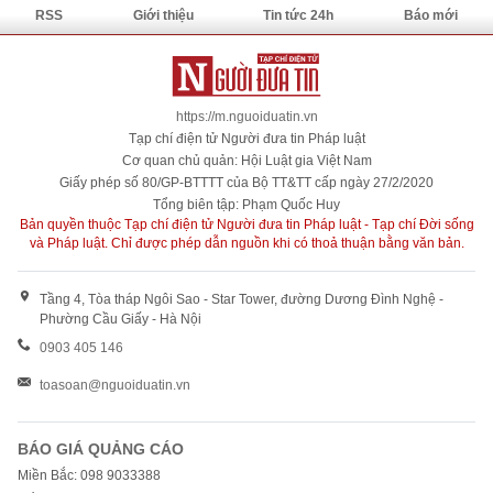
RSS
Giới thiệu
Tin tức 24h
Báo mới
https://m.nguoiduatin.vn
Tạp chí điện tử Người đưa tin Pháp luật
Cơ quan chủ quản: Hội Luật gia Việt Nam
Giấy phép số 80/GP-BTTTT của Bộ TT&TT cấp ngày 27/2/2020
Tổng biên tập: Phạm Quốc Huy
Bản quyền thuộc Tạp chí điện tử Người đưa tin Pháp luật - Tạp chí Đời sống
và Pháp luật. Chỉ được phép dẫn nguồn khi có thoả thuận bằng văn bản.
Tầng 4, Tòa tháp Ngôi Sao - Star Tower, đường Dương Đình Nghệ -
Phường Cầu Giấy - Hà Nội
0903 405 146
toasoan@nguoiduatin.vn
BÁO GIÁ QUẢNG CÁO
Miền Bắc: 098 9033388