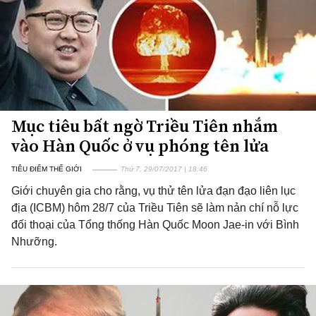
Mục tiêu bất ngờ Triều Tiên nhắm
vào Hàn Quốc ở vụ phóng tên lửa
TIÊU ĐIỂM THẾ GIỚI
Thứ 7, 29/07/2017 | 18:46
Giới chuyên gia cho rằng, vụ thử tên lửa đạn đạo liên lục
địa (ICBM) hôm 28/7 của Triều Tiên sẽ làm nản chí nỗ lực
đối thoại của Tổng thống Hàn Quốc Moon Jae-in với Bình
Nhưỡng.