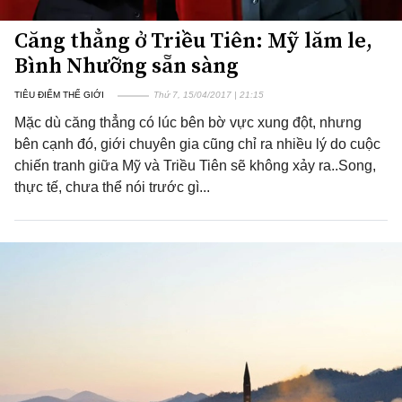
Căng thẳng ở Triều Tiên: Mỹ lăm le,
Bình Nhưỡng sẵn sàng
TIÊU ĐIỂM THẾ GIỚI
Thứ 7, 15/04/2017 | 21:15
Mặc dù căng thẳng có lúc bên bờ vực xung đột, nhưng
bên cạnh đó, giới chuyên gia cũng chỉ ra nhiều lý do cuộc
chiến tranh giữa Mỹ và Triều Tiên sẽ không xảy ra..Song,
thực tế, chưa thể nói trước gì...