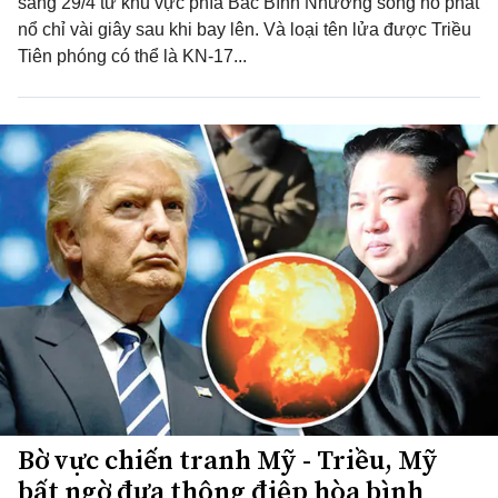
sáng 29/4 từ khu vực phía Bắc Bình Nhưỡng song nó phát
nổ chỉ vài giây sau khi bay lên. Và loại tên lửa được Triều
Tiên phóng có thể là KN-17...
Bờ vực chiến tranh Mỹ - Triều, Mỹ
bất ngờ đưa thông điệp hòa bình