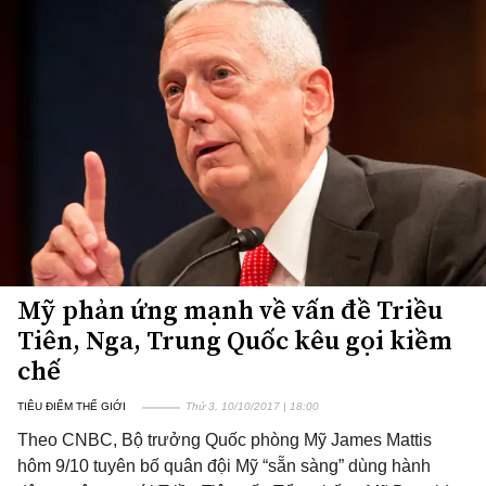
Mỹ phản ứng mạnh về vấn đề Triều
Tiên, Nga, Trung Quốc kêu gọi kiềm
chế
TIÊU ĐIỂM THẾ GIỚI
Thứ 3, 10/10/2017 | 18:00
Theo CNBC, Bộ trưởng Quốc phòng Mỹ James Mattis
hôm 9/10 tuyên bố quân đội Mỹ “sẵn sàng” dùng hành