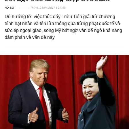
HỒ SƠ
Thứ 6, 28/04/2017 | 17:48
Dù hướng tới việc thúc đẩy Triều Tiên giải trừ chương
trình hạt nhân và tên lửa thông qua trừng phạt quốc tế và
sức ép ngoại giao, song Mỹ bất ngờ vẫn để ngỏ khả năng
đàm phán về vấn đề này.