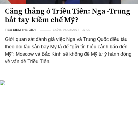
Căng thẳng ở Triều Tiên: Nga -Trung
bắt tay kiềm chế Mỹ?
TIÊU ĐIỂM THẾ GIỚI
Thứ 5, 04/05/2017 | 11:00
Giới quan sát đánh giá việc Nga và Trung Quốc điều tàu
theo dõi tàu sân bay Mỹ là để "gửi tín hiệu cảnh báo đến
Mỹ": Moscow và Bắc Kinh sẽ không để Mỹ tự ý hành động
về vấn đề Triều Tiên.