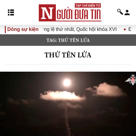
lệ thứ nhất, Quốc hội khóa XVI
Dòng sự kiện
Đưa Nghị quyết Đại hội Đ
TAG: THỬ TÊN LỬA
THỬ TÊN LỬA