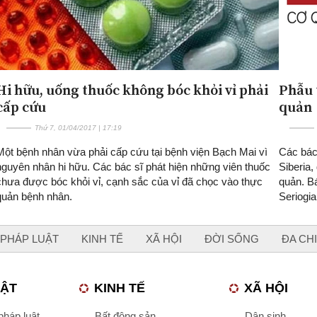
Hi hữu, uống thuốc không bóc khỏi vỉ phải
Phẫu 
cấp cứu
quản
Thứ 7, 01/04/2017 | 17:19
Một bệnh nhân vừa phải cấp cứu tại bệnh viện Bạch Mai vì
Các bác
nguyên nhân hi hữu. Các bác sĩ phát hiện những viên thuốc
Siberia,
chưa được bóc khỏi vỉ, cạnh sắc của vỉ đã chọc vào thực
quản. B
quản bệnh nhân.
Seriogi
PHÁP LUẬT
KINH TẾ
XÃ HỘI
ĐỜI SỐNG
ĐA CH
UẬT
KINH TẾ
XÃ HỘI
háp luật
Bất động sản
Dân sinh