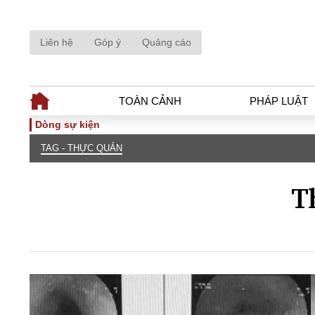
Liên hệ
Góp ý
Quảng cáo
TOÀN CẢNH
PHÁP LUẬT
Dòng sự kiện
TAG - THỰC QUẢN
TOÀN CẢNH
PHÁP LUẬ
Tiêu điểm
Dòng chảy phá
T
Chính sách
Góc nhìn luật 
Sự kiện
Hồ sơ điều tr
Đối thoại
Tiếng nói côn
Thế giới
An ninh - Hìn