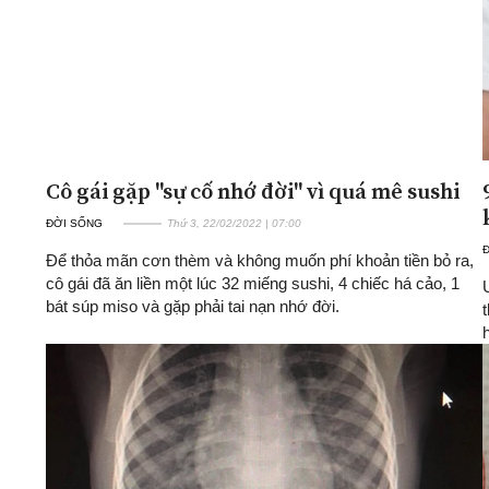
Cô gái gặp "sự cố nhớ đời" vì quá mê sushi
ĐỜI SỐNG
Thứ 3, 22/02/2022 | 07:00
Để thỏa mãn cơn thèm và không muốn phí khoản tiền bỏ ra,
cô gái đã ăn liền một lúc 32 miếng sushi, 4 chiếc há cảo, 1
bát súp miso và gặp phải tai nạn nhớ đời.