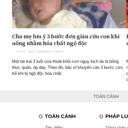
Cha mẹ lưu ý 3 bước đơn giản cứu con khi
uống nhầm hóa chất ngộ độc
Thứ 5, 20/04/2017 | 09:22
Một bé trai 3 tuổi vừa thoát khỏi cơn nguy kịch do bị bỏng
thực quản, dạ dày. Theo đó, bác sĩ khuyến cáo 3 bước cứu
trẻ khi bị ngộ độc hóa chất.
TOÀN CẢNH
TOÀN CẢNH
PHÁP L
Tiêu điểm
Dòng chảy p