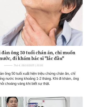
 đàn ông 50 tuổi chán ăn, chỉ muốn
Đăng ký tin tức mới
nước, đi khám bác sĩ "lắc đầu"
Thứ 4, 08/10/2025 | 20:00
n ông 50 tuổi xuất hiện triệu chứng chán ăn, chỉ
ng nước trong khoảng 1-2 tháng. Khi đi khám, ông
ỏi choáng váng khi biết sự thật.