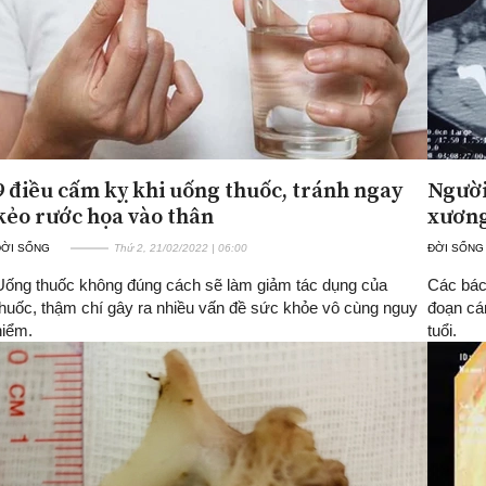
9 điều cấm kỵ khi uống thuốc, tránh ngay
Người
kẻo rước họa vào thân
xương
ĐỜI SỐNG
Thứ 2, 21/02/2022 | 06:00
ĐỜI SỐNG
Uống thuốc không đúng cách sẽ làm giảm tác dụng của
Các bác
thuốc, thậm chí gây ra nhiều vấn đề sức khỏe vô cùng nguy
đoạn cá
hiểm.
tuổi.