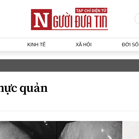
KINH TẾ
XÃ HỘI
ĐỜI S
T
KINH TẾ
XÃ HỘ
p luật
Bất động sản
Dân sin
hực quản
gia
Tài chính - Ngân hàng
Giáo dụ
a
Kinh tế vĩ mô
Văn hoá
g dân
Hồ sơ doanh nghiệp
Môi trư
h sự
Xu hướng thị trường
Giao thô
Tiêu dùng và dư luận
Công nghệ