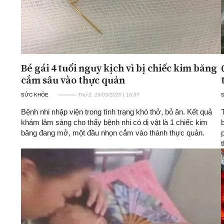
Bé gái 4 tuổi nguy kịch vì bị chiếc kim băng
cắm sâu vào thực quản
SỨC KHỎE
Thứ 2, 16/03/2020 | 16:37
Bệnh nhi nhập viện trong tình trạng khó thở, bỏ ăn. Kết quả
khám lâm sàng cho thấy bệnh nhi có dị vật là 1 chiếc kim
băng đang mở, một đầu nhọn cắm vào thành thực quản.