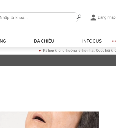
Đăng nhập
ỐNG
ĐA CHIỀU
INFOCUS
Kỳ họp không thường lệ thứ nhất, Quốc hội khóa XVI
Đưa Nghị
I
ĐỜI SỐNG
h
Gia đình
c
Sức khỏe
Cần biết
ờng
Cộng đồng mạng
ng – Đô thị