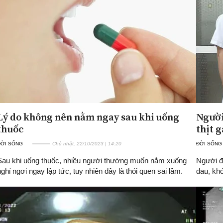
Lý do không nên nằm ngay sau khi uống
Người
thuốc
thịt g
ĐỜI SỐNG
Chủ nhật, 22/10/2023 | 14:20
ĐỜI SỐNG
Sau khi uống thuốc, nhiều người thường muốn nằm xuống
Người đà
nghỉ ngơi ngay lập tức, tuy nhiên đây là thói quen sai lầm.
đau, khó