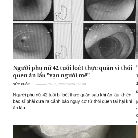
ĐA CHIỀU
INFOCUS
Quan điểm
Xi nhan Trái Phải
Bạn đọc viết
Người phụ nữ 42 tuổi loét thực quản vì thói
quen ăn lẩu "vạn người mê"
SỨC KHỎE
Thứ 6, 22/05/2026 | 06:00
Người phụ nữ 42 tuổi bị loét thực quản sau khi ăn lẩu khiến
bác sĩ phải đưa ra cảnh báo nguy cơ từ thói quen tai hại khi
ăn lẩu.