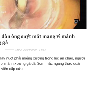
 đàn ông suýt mất mạng vì mảnh
 gà
E
Thứ 2, 22/06/2020 | 14:53
ay nuốt phải miếng xương trong lúc ăn cháo, người
 bị mảnh xương gà dài 3cm mắc ngang thực quản
 viện cấp cứu.