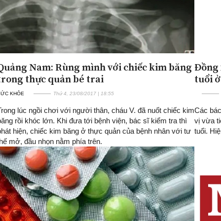
Quảng Nam: Rùng mình với chiếc kim băng
Đồng 
trong thực quản bé trai
tuổi 
SỨC KHỎE
Thứ 4, 23/08/2017 | 18:55
Trong lúc ngồi chơi với người thân, cháu V. đã nuốt chiếc kim
Các bác
băng rồi khóc lớn. Khi đưa tới bệnh viện, bác sĩ kiểm tra thì
vị vừa t
phát hiện, chiếc kim băng ở thực quản của bệnh nhân với tư
tuổi. Hi
thế mở, đầu nhọn nằm phía trên.