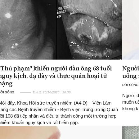
"Thủ phạm" khiến người đàn ông 68 tuổi
Người
nguy kịch, dạ dày và thực quản hoại tử
uống 
nặng
ĐỜI SỐNG
ĐỜI SỐNG
Thứ 2, 20/10/2025 | 20:30
Người đà
muốn uố
Mới đây, Khoa Hồi sức truyền nhiễm (A4-D) – Viện Lâm
không kh
sàng các Bệnh truyền nhiễm - Bệnh viện Trung ương Quân
đội 108 đã tiếp nhận và điều trị thành công một trường hợp
nhiễm khuẩn nguy kịch và rất hiếm gặp.