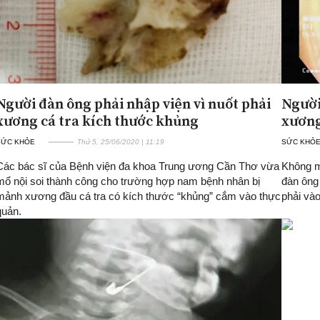
Người đàn ông phải nhập viện vì nuốt phải
Người
xương cá tra kích thước khủng
xương
SỨC KHỎE
Thứ 5, 25/06/2020 | 11:19
SỨC KHỎ
Các bác sĩ của Bệnh viện đa khoa Trung ương Cần Thơ vừa
Không m
mổ nội soi thành công cho trường hợp nam bệnh nhân bị
đàn ông
mảnh xương đầu cá tra có kích thước “khủng” cắm vào thực
phải vào
quản.