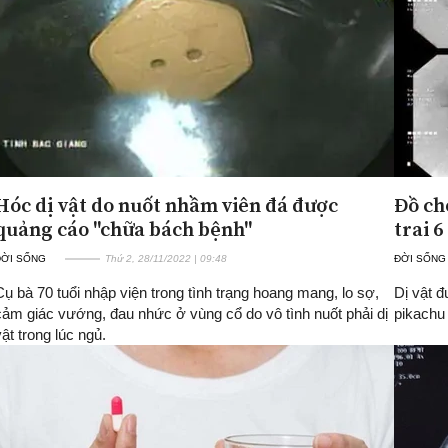
Hóc dị vật do nuốt nhầm viên đá được
Đồ ch
quảng cáo "chữa bách bệnh"
trai 6
ĐỜI SỐNG
Thứ 2, 28/11/2022 | 09:48
ĐỜI SỐNG
Cụ bà 70 tuổi nhập viện trong tình trạng hoang mang, lo sợ,
Dị vật đ
cảm giác vướng, đau nhức ở vùng cổ do vô tình nuốt phải dị
pikachu
vật trong lúc ngủ.