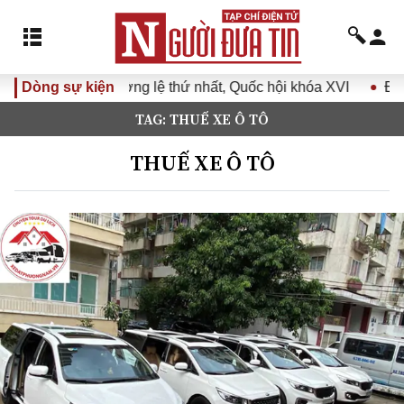
lệ thứ nhất, Quốc hội khóa XVI
Dòng sự kiện
Đưa Nghị quyết Đại hội Đ
TAG: THUẾ XE Ô TÔ
THUẾ XE Ô TÔ