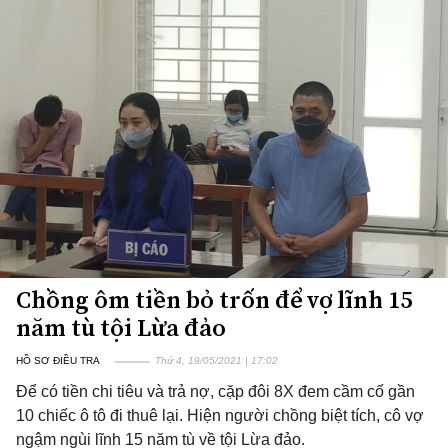
Chồng ôm tiền bỏ trốn để vợ lĩnh 15
năm tù tội Lừa đảo
HỒ SƠ ĐIỀU TRA
Thứ 4, 19/05/2021 | 17:02
Để có tiền chi tiêu và trả nợ, cặp đôi 8X đem cầm cố gần
10 chiếc ô tô đi thuê lại. Hiện người chồng biệt tích, cô vợ
ngậm ngùi lĩnh 15 năm tù về tội Lừa đảo.