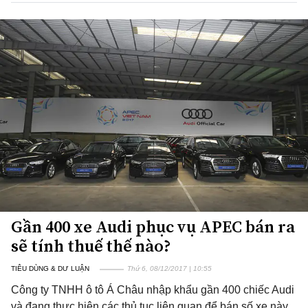
Gần 400 xe Audi phục vụ APEC bán ra
sẽ tính thuế thế nào?
TIÊU DÙNG & DƯ LUẬN
Thứ 6, 08/12/2017 | 10:55
Công ty TNHH ô tô Á Châu nhập khẩu gần 400 chiếc Audi
và đang thực hiện các thủ tục liên quan để bán số xe này.