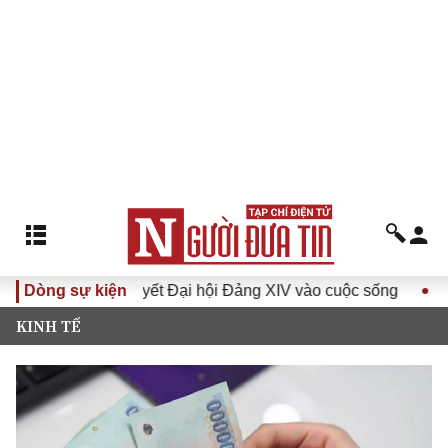
Đưa Nghị quyết Đại hội Đảng XIV vào cuộc sống
Dòng sự kiện
Hướng tớ
KINH TẾ