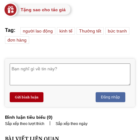
Tặng sao cho tác giả
Tag:
người lao động
kinh tế
Thưởng tết
bức tranh
đơn hàng
Gửi bình luận
Đăng nhập
Bình luận tiêu biểu (
0
)
|
Sắp xếp theo lượt thích
Sắp xếp theo ngày
BÀI VIẾT LIÊN QUAN