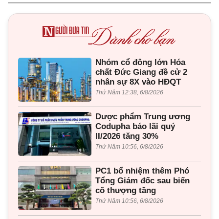
Nhóm cổ đông lớn Hóa
chất Đức Giang đề cử 2
nhân sự 8X vào HĐQT
Thứ Năm 12:38, 6/8/2026
Dược phẩm Trung ương
Codupha báo lãi quý
II/2026 tăng 30%
Thứ Năm 10:56, 6/8/2026
PC1 bổ nhiệm thêm Phó
Tổng Giám đốc sau biến
cố thượng tầng
Thứ Năm 10:56, 6/8/2026