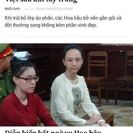
NGÔI SAO
Thứ 6, 04/01/2019 | 20:00
Khi trút bỏ lớp áo phấn, các Hoa hậu trở nên gần gũi và
đời thường song không kém phần xinh đẹp.
Diễn biến bất ngờ vụ Hoa hậu