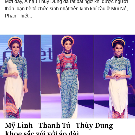
Mới đây, Á hậu Thuỳ Dung đã rất bất ngờ khi được người
thân, bạn bè tổ chức sinh nhật trên kinh khí cầu ở Mũi Né,
Phan Thiết...
Mỹ Linh - Thanh Tú - Thùy Dung
khoe sắc với với áo dài