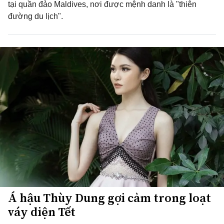
tại quần đảo Maldives, nơi được mệnh danh là "thiên
đường du lịch".
Á hậu Thùy Dung gợi cảm trong loạt
váy diện Tết