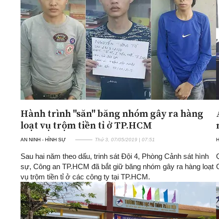
Hành trình "săn" băng nhóm gây ra hàng
loạt vụ trộm tiền tỉ ở TP.HCM
AN NINH - HÌNH SỰ
Thứ 3, 07/05/2019 | 07:51
H
Sau hai năm theo dấu, trinh sát Đội 4, Phòng Cảnh sát hình
sự, Công an TP.HCM đã bắt giữ băng nhóm gây ra hàng loạt
vụ trộm tiền tỉ ở các công ty tại TP.HCM.