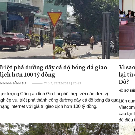
Triệt phá đường dây cá độ bóng đá giao
Vì sao
dịch hơn 100 tỷ đồng
lại từ
Đô?
N NINH - HÌNH SỰ
Thứ 7, 28/12/2019 | 20:43
HỒ SƠ ĐIỀ
Lực lượng Công an tỉnh Gia Lai phối hợp với các đơn vị
nghiệp vụ, triệt phá thành công đường dây cá độ bóng đá qua
Liên qua
mạng internet với giá trị giao dịch hơn 100 tỷ đồng.
Vietcom
cao tại
để điều t