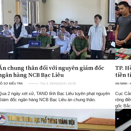
Án chung thân đối với nguyên giám đốc
TP. H
ngân hàng NCB Bạc Liêu
tiền t
Ồ SƠ ĐIỀU TRA
Thứ 3, 05/03/2019 | 20:56
AN NINH -
Qua 2 ngày xét xử, TAND tỉnh Bạc Liêu tuyên phạt nguyên
Cục Cản
Giám đốc ngân hàng NCB Bạc Liêu án chung thân.
rộng đi
gốc Bắc