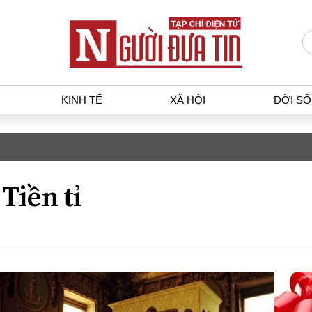
KINH TẾ
XÃ HỘI
ĐỜI S
T
KINH TẾ
XÃ HỘ
p luật
Bất động sản
Dân sin
Tiền tỉ
gia
Tài chính - Ngân hàng
Giáo dụ
a
Kinh tế vĩ mô
Văn hoá
g dân
Hồ sơ doanh nghiệp
Môi trư
h sự
Xu hướng thị trường
Giao thô
Tiêu dùng và dư luận
Công nghệ