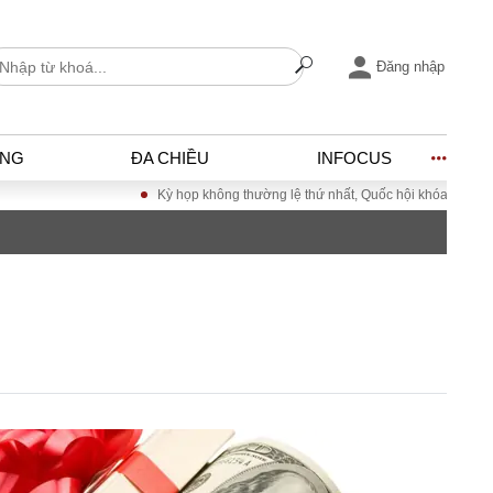
Đăng nhập
ỐNG
ĐA CHIỀU
INFOCUS
Kỳ họp không thường lệ thứ nhất, Quốc hội khóa XVI
Đưa Nghị qu
I
ĐỜI SỐNG
h
Gia đình
c
Sức khỏe
Cần biết
ờng
Cộng đồng mạng
ng – Đô thị