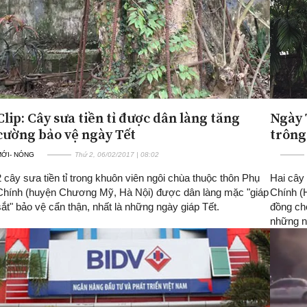
Clip: Cây sưa tiền tỉ được dân làng tăng
Ngày 
cường bảo vệ ngày Tết
trông 
MỚI- NÓNG
Thứ 2, 06/02/2017 | 08:02
2 cây sưa tiền tỉ trong khuôn viên ngôi chùa thuộc thôn Phụ
Hai cây
Chính (huyện Chương Mỹ, Hà Nội) được dân làng mặc "giáp
Chính (H
sắt" bảo vệ cẩn thận, nhất là những ngày giáp Tết.
đồng ch
những n