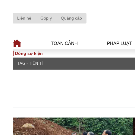
Liên hệ
Góp ý
Quảng cáo
TOÀN CẢNH
PHÁP LUẬT
Dòng sự kiện
TAG - TIỀN TỈ
TOÀN CẢNH
PHÁP LUẬ
Tiêu điểm
Dòng chảy phá
Chính sách
Góc nhìn luật 
Sự kiện
Hồ sơ điều tr
Đối thoại
Tiếng nói côn
Thế giới
An ninh - Hìn