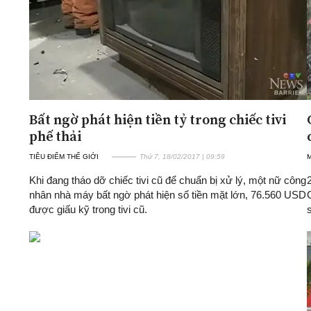
Bất ngờ phát hiện tiền tỷ trong chiếc tivi
phế thải
TIÊU ĐIỂM THẾ GIỚI
Thứ 7, 18/02/2017 | 09:59
Khi đang tháo dỡ chiếc tivi cũ để chuẩn bị xử lý, một nữ công
nhân nhà máy bất ngờ phát hiện số tiền mặt lớn, 76.560 USD
được giấu kỹ trong tivi cũ.