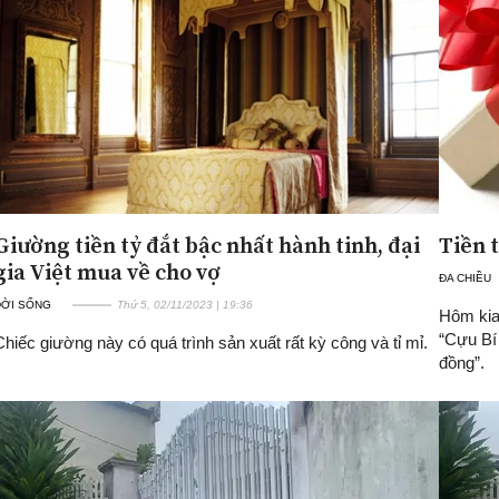
Giường tiền tỷ đắt bậc nhất hành tinh, đại
Tiền t
gia Việt mua về cho vợ
ĐA CHIỀU
ĐỜI SỐNG
Thứ 5, 02/11/2023 | 19:36
Hôm kia 
“Cựu Bí 
Chiếc giường này có quá trình sản xuất rất kỳ công và tỉ mỉ.
đồng”.