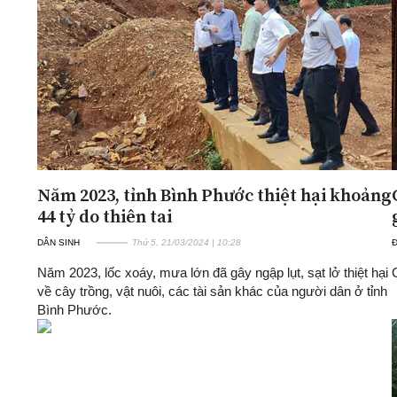
ĐA CHIỀU
INFOCUS
Quan điểm
Xi nhan Trái Phải
Bạn đọc viết
Năm 2023, tỉnh Bình Phước thiệt hại khoảng
44 tỷ do thiên tai
DÂN SINH
Thứ 5, 21/03/2024 | 10:28
Năm 2023, lốc xoáy, mưa lớn đã gây ngập lụt, sạt lở thiệt hại
về cây trồng, vật nuôi, các tài sản khác của người dân ở tỉnh
Bình Phước.