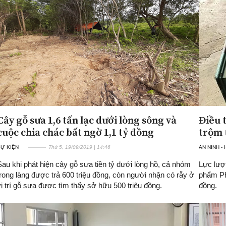
Cây gỗ sưa 1,6 tấn lạc dưới lòng sông và
Điều t
cuộc chia chác bất ngờ 1,1 tỷ đồng
trộm t
SỰ KIỆN
Thứ 5, 19/09/2019 | 14:46
AN NINH -
Sau khi phát hiện cây gỗ sưa tiền tỷ dưới lòng hồ, cả nhóm
Lực lượ
trong làng được trả 600 triệu đồng, còn người nhận có rẫy ở
phẩm Pho
vị trí gỗ sưa được tìm thấy sở hữu 500 triệu đồng.
đồng.