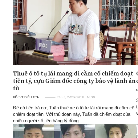
Thuê ô tô tự lái mang đi cầm cố chiếm đoạt
tiền tỷ, cựu Giám đốc công ty bảo vệ lãnh án
tù
HỒ SƠ ĐIỀU TRA
Thứ 3, 24/09/2019 | 18:38
Để có tiền trả nợ, Tuấn thuê xe ô tô tự lái rồi mang đi cầm cố
chiếm đoạt tiền. Với thủ đoạn này, Tuấn đã chiếm đoạt của
nhiều người số tiền hàng tỷ đồng.