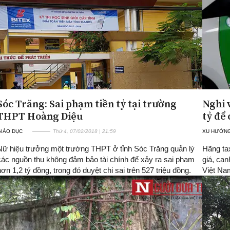
Sóc Trăng: Sai phạm tiền tỷ tại trường
Nghi 
THPT Hoàng Diệu
tỷ để
GIÁO DỤC
Thứ 4, 07/02/2018 | 21:59
XU HƯỚNG
Nữ hiệu trưởng một trường THPT ở tỉnh Sóc Trăng quản lý
Hãng ta
các nguồn thu không đảm bảo tài chính để xảy ra sai phạm
giá, cạn
hơn 1,2 tỷ đồng, trong đó duyệt chi sai trên 527 triệu đồng.
Việt Na