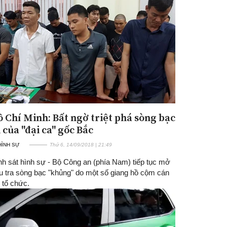
ồ Chí Minh: Bất ngờ triệt phá sòng bạc
ỉ của "đại ca" gốc Bắc
 HÌNH SỰ
Thứ 6, 14/09/2018 | 21:49
h sát hình sự - Bộ Công an (phía Nam) tiếp tục mở
ều tra sòng bạc "khủng" do một số giang hồ cộm cán
 tổ chức.