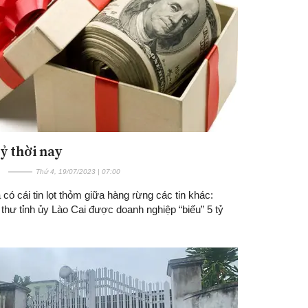
ỷ thời nay
Đăng ký tin tức mới
Thứ 4, 19/07/2023 | 07:00
có cái tin lọt thỏm giữa hàng rừng các tin khác:
thư tỉnh ủy Lào Cai được doanh nghiệp “biếu” 5 tỷ