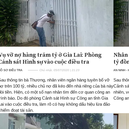
Vụ vỡ nợ hàng trăm tỷ ở Gia Lai: Phòng
Nhân 
Cảnh sát Hình sự vào cuộc điều tra
tỷ đồ
Ồ SƠ ĐIỀU TRA
Chủ nhật, 05/07/2020 | 21:23
AN NINH -
Sau thông tin bà Thương, nhân viên ngân hàng tuyên bố vỡ
Sau thôn
nợ trên 100 tỷ, nhiều chủ nợ đã kéo đến nhà riêng của bà này
Cảnh sát
đòi tiền. Hiện, có một số nạn nhân tìm đến cơ quan công an
nhiên, v
trình báo. Do đó phòng Cảnh sát Hình sự Công an tỉnh Gia
Công an 
Lai vào cuộc điều tra, làm rõ có hay không dấu hiệu lừa đảo
chiếm đoạt tài sản.