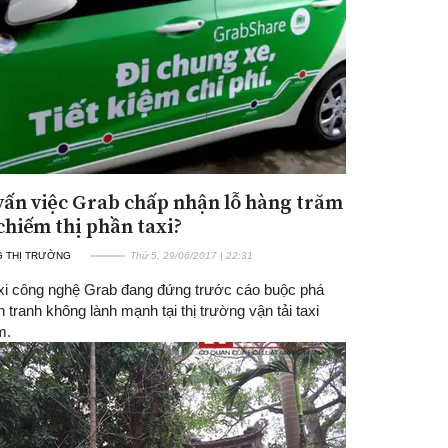
vấn việc Grab chấp nhận lỗ hàng trăm
 chiếm thị phần taxi?
 THỊ TRƯỜNG
Thứ 5, 29/06/2017 | 22:31
xi công nghệ Grab đang đứng trước cáo buộc phá
h tranh không lành mạnh tại thị trường vận tải taxi
m.