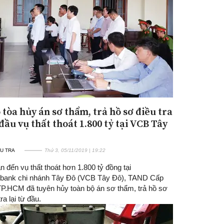
 tòa hủy án sơ thẩm, trả hồ sơ điều tra
 đầu vụ thất thoát 1.800 tỷ tại VCB Tây
U TRA
Thứ 3, 05/11/2019 | 19:22
n đến vụ thất thoát hơn 1.800 tỷ đồng tại
bank chi nhánh Tây Đô (VCB Tây Đô), TAND Cấp
 TP.HCM đã tuyên hủy toàn bộ án sơ thẩm, trả hồ sơ
ra lại từ đầu.