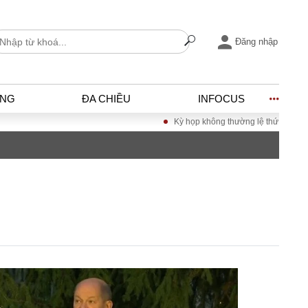
Đăng nhập
ỐNG
ĐA CHIỀU
INFOCUS
Kỳ họp không thường lệ thứ nhất, Quốc hội khó
I
ĐỜI SỐNG
h
Gia đình
c
Sức khỏe
Cần biết
ờng
Cộng đồng mạng
ng – Đô thị