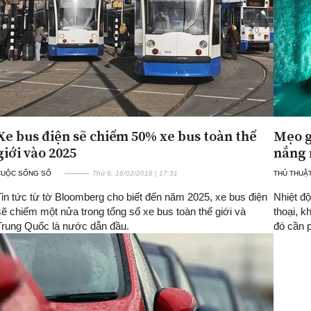
Xe bus điện sẽ chiếm 50% xe bus toàn thế
Mẹo g
giới vào 2025
nắng 
CUỘC SỐNG SỐ
Thứ 6, 16/02/2018 | 17:31
THỦ THUẬT 
Tin tức từ tờ Bloomberg cho biết đến năm 2025, xe bus điện
Nhiệt độ
sẽ chiếm một nửa trong tổng số xe bus toàn thế giới và
thoại, k
Trung Quốc là nước dẫn đầu.
đó cần p