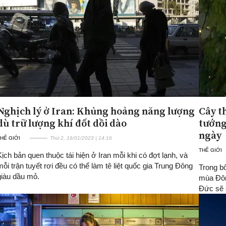
Nghịch lý ở Iran: Khủng hoảng năng lượng
Cây t
dù trữ lượng khí đốt dồi dào
tướng
ngày
HẾ GIỚI
Thứ 2, 16/01/2023 | 14:16
THẾ GIỚI
Kịch bản quen thuộc tái hiện ở Iran mỗi khi có đợt lạnh, và
mỗi trận tuyết rơi đều có thể làm tê liệt quốc gia Trung Đông
Trong b
giàu dầu mỏ.
mùa Đôn
Đức sẽ c