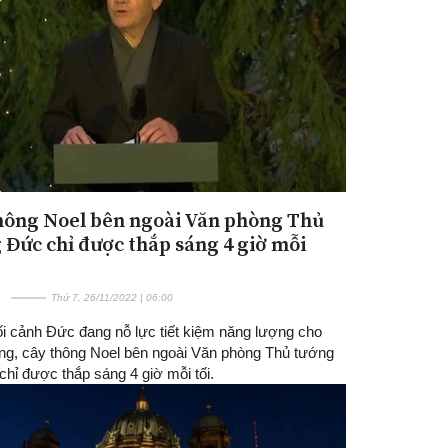
hông Noel bên ngoài Văn phòng Thủ
Đăng ký tin tức mới
 Đức chỉ được thắp sáng 4 giờ mỗi
Thứ 7, 26/11/2022 | 06:00
ối cảnh Đức đang nỗ lực tiết kiệm năng lượng cho
g, cây thông Noel bên ngoài Văn phòng Thủ tướng
hỉ được thắp sáng 4 giờ mỗi tối.