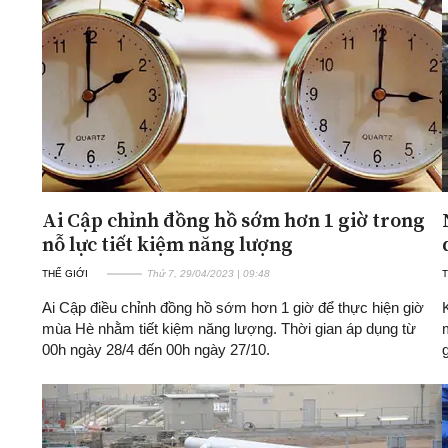
ĐA CHIỀU
INFOCUS
Quan điểm
Xi nhan Trái Phải
Bạn đọc viết
Ai Cập chỉnh đồng hồ sớm hơn 1 giờ trong
nỗ lực tiết kiệm năng lượng
THẾ GIỚI
Thứ 7, 29/04/2023 | 09:48
T
Ai Cập điều chỉnh đồng hồ sớm hơn 1 giờ để thực hiện giờ
mùa Hè nhằm tiết kiệm năng lượng. Thời gian áp dụng từ
00h ngày 28/4 đến 00h ngày 27/10.