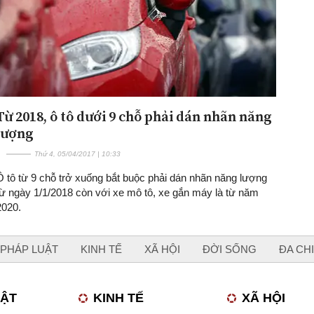
Từ 2018, ô tô dưới 9 chỗ phải dán nhãn năng
lượng
Thứ 4, 05/04/2017 | 10:33
Ô tô từ 9 chỗ trở xuống bắt buộc phải dán nhãn năng lượng
từ ngày 1/1/2018 còn với xe mô tô, xe gắn máy là từ năm
2020.
PHÁP LUẬT
KINH TẾ
XÃ HỘI
ĐỜI SỐNG
ĐA CH
UẬT
KINH TẾ
XÃ HỘI