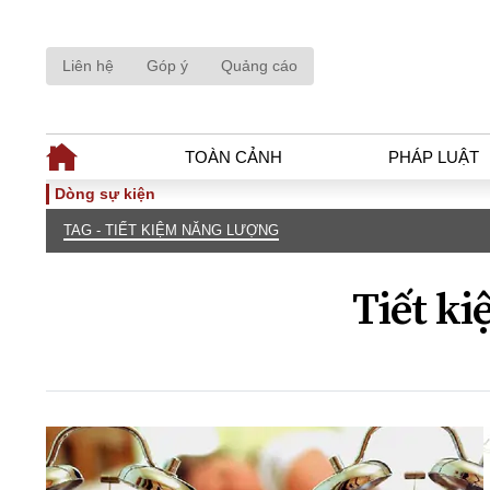
Liên hệ
Góp ý
Quảng cáo
TOÀN CẢNH
PHÁP LUẬT
Dòng sự kiện
TAG - TIẾT KIỆM NĂNG LƯỢNG
TOÀN CẢNH
PHÁP LUẬ
Tiêu điểm
Dòng chảy phá
Tiết k
Chính sách
Góc nhìn luật 
Sự kiện
Hồ sơ điều tr
Đối thoại
Tiếng nói côn
Thế giới
An ninh - Hìn