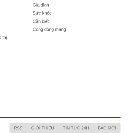
Gia đình
Sức khỏe
Cần biết
Cộng đồng mạng
 thị
RSS
GIỚI THIỆU
TIN TỨC 24H
BÁO MỚI