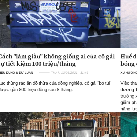
Cách "làm giàu" không giống ai của cô gái
Huế đ
tự tiết kiệm 100 triệu/tháng
bóng 
IÊU DÙNG & DƯ LUẬN
Thứ 7, 13/03/2021 | 11:46
XU HƯỚNG
Lục thùng rác ăn đồ thừa của đồng nghiệp, cô gái "bỏ túi"
Việc tha
được gần 800 triệu đồng sau 8 tháng.
đường T
trưởng x
giảm phá
năng l