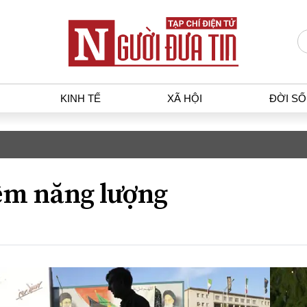
KINH TẾ
XÃ HỘI
ĐỜI S
T
KINH TẾ
XÃ HỘ
p luật
Bất động sản
Dân sin
iệm năng lượng
gia
Tài chính - Ngân hàng
Giáo dụ
a
Kinh tế vĩ mô
Văn hoá
g dân
Hồ sơ doanh nghiệp
Môi trư
h sự
Xu hướng thị trường
Giao thô
Tiêu dùng và dư luận
Công nghệ