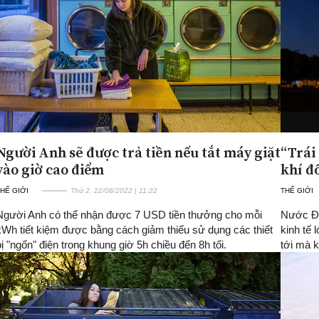
Người Anh sẽ được trả tiền nếu tắt máy giặt
“Trái
vào giờ cao điểm
khí đ
HẾ GIỚI
Thứ 2, 22/08/2022 | 11:22
THẾ GIỚI
Người Anh có thể nhận được 7 USD tiền thưởng cho mỗi
Nước Đứ
kWh tiết kiệm được bằng cách giảm thiểu sử dụng các thiết
kinh tế
bị "ngốn" điện trong khung giờ 5h chiều đến 8h tối.
tới mà k