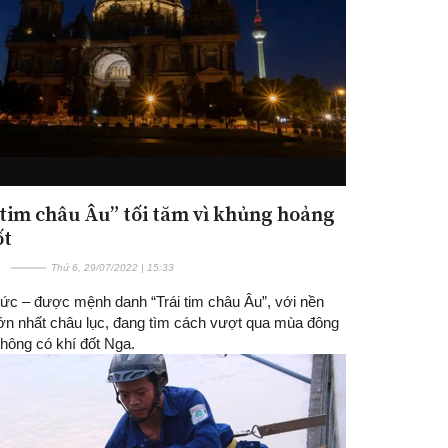
 tim châu Âu” tối tăm vì khủng hoảng
ốt
Thứ 6, 29/07/2022 | 15:33
c – được mệnh danh “Trái tim châu Âu”, với nền
 lớn nhất châu lục, đang tìm cách vượt qua mùa đông
hông có khí đốt Nga.