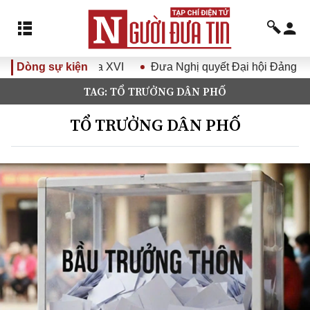
 Quốc hội khóa XVI
Dòng sự kiện
Đưa Nghị quyết Đại hội Đảng XIV vào 
TAG: TỔ TRƯỞNG DÂN PHỐ
TỔ TRƯỞNG DÂN PHỐ