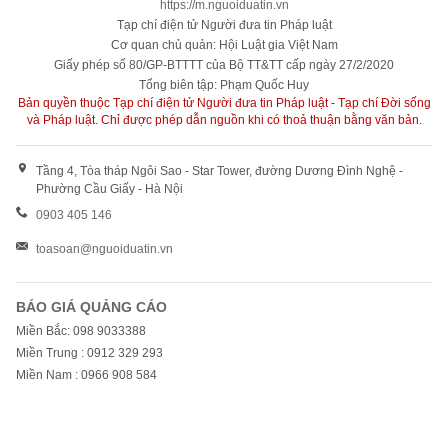
https://m.nguoiduatin.vn
Tạp chí điện tử Người đưa tin Pháp luật
Cơ quan chủ quản: Hội Luật gia Việt Nam
Giấy phép số 80/GP-BTTTT của Bộ TT&TT cấp ngày 27/2/2020
Tổng biên tập: Phạm Quốc Huy
Bản quyền thuộc Tạp chí điện tử Người đưa tin Pháp luật - Tạp chí Đời sống
và Pháp luật. Chỉ được phép dẫn nguồn khi có thoả thuận bằng văn bản.
Tầng 4, Tòa tháp Ngôi Sao - Star Tower, đường Dương Đình Nghệ -
Phường Cầu Giấy - Hà Nội
0903 405 146
toasoan@nguoiduatin.vn
BÁO GIÁ QUẢNG CÁO
Miền Bắc: 098 9033388
Miền Trung : 0912 329 293
Miền Nam : 0966 908 584