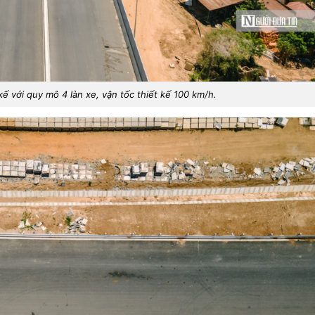
ế với quy mô 4 làn xe, vận tốc thiết kế 100 km/h.