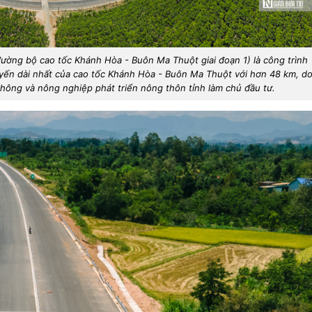
ường bộ cao tốc Khánh Hòa - Buôn Ma Thuột giai đoạn 1) là công trình
uyến dài nhất của cao tốc Khánh Hòa - Buôn Ma Thuột với hơn 48 km, d
thông và nông nghiệp phát triển nông thôn tỉnh làm chủ đầu tư.