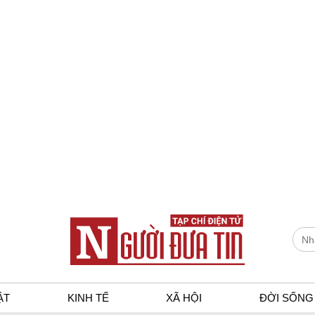
ẬT
KINH TẾ
XÃ HỘI
ĐỜI SỐNG