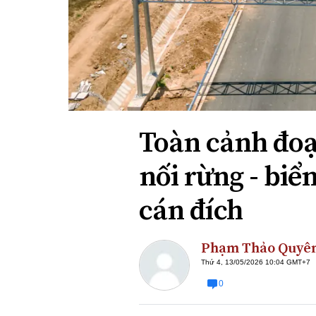
Xi nhan Trái Phải
Bạn đọc viết
Toàn cảnh đoạ
nối rừng - biể
cán đích
Phạm Thảo Quyê
Thứ 4, 13/05/2026 10:04 GMT+7
0