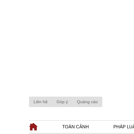
Liên hệ
Góp ý
Quảng cáo
TOÀN CẢNH
PHÁP LU