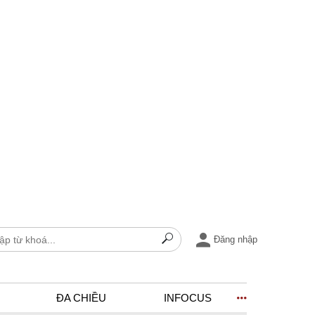
Đăng nhập
ĐA CHIỀU
INFOCUS