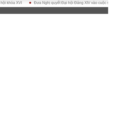
óa XVI
Đưa Nghị quyết Đại hội Đảng XIV vào cuộc sống
Hướng tới Đại
ĐỜI SỐNG
Gia đình
Sức khỏe
Cần biết
g
Cộng đồng mạng
 – Đô thị