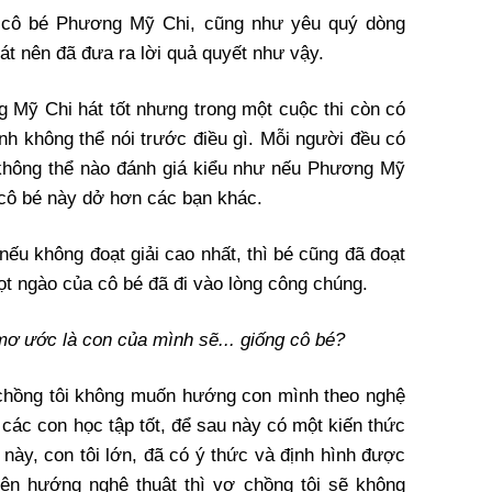
 cô bé Phương Mỹ Chi, cũng như yêu quý dòng
t nên đã đưa ra lời quả quyết như vậy.
g Mỹ Chi hát tốt nhưng trong một cuộc thi còn có
nh không thể nói trước điều gì. Mỗi người đều có
 không thể nào đánh giá kiểu như nếu Phương Mỹ
 cô bé này dở hơn các bạn khác.
nếu không đoạt giải cao nhất, thì bé cũng đã đoạt
ngọt ngào của cô bé đã đi vào lòng công chúng.
ơ ước là con của mình sẽ... giống cô bé?
chồng tôi không muốn hướng con mình theo nghệ
 các con học tập tốt, để sau này có một kiến thức
này, con tôi lớn, đã có ý thức và định hình được
iên hướng nghệ thuật thì vợ chồng tôi sẽ không