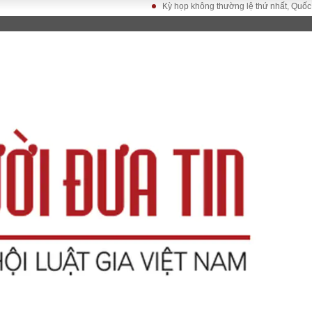
Kỳ họp không thường lệ thứ nhất, Quốc hội kh
LUẬT
KINH TẾ
XÃ HỘI
ảy pháp
Bất động sản
Dân sinh
Tài chính - Ngân
Giáo dục
luật gia
hàng
Văn hoá
ều tra
Kinh tế vĩ mô
Môi trườn
i công dân
Hồ sơ doanh
Giao thông
nghiệp
- Hình sự
Xu hướng thị
trường
Tiêu dùng và dư
luận
Công nghệ
US