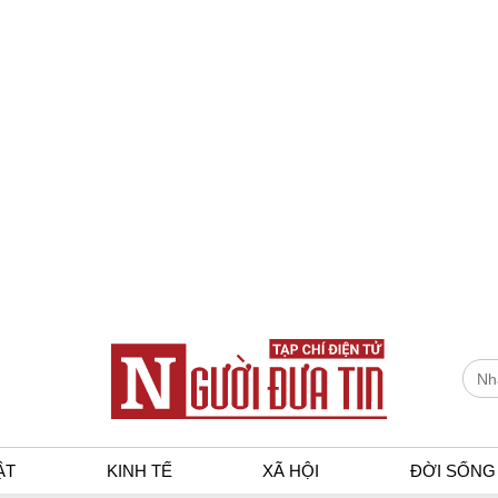
ẬT
KINH TẾ
XÃ HỘI
ĐỜI SỐNG