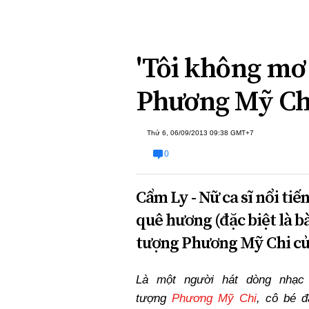
Xi nhan Trái Phải
Bạn đọc viết
'Tôi không mơ
Phương Mỹ Ch
Thứ 6, 06/09/2013 09:38 GMT+7
0
Cẩm Ly - Nữ ca sĩ nổi t
quê hương (đặc biệt là b
tượng Phương Mỹ Chi củ
Là một người hát dòng nhạc 
tượng
Phương Mỹ Chi
, cô bé 