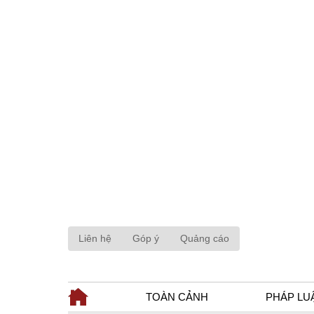
Liên hệ
Góp ý
Quảng cáo
TOÀN CẢNH
PHÁP LU