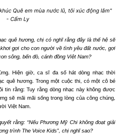
khúc Quê em mùa nước lũ, tôi xúc động lắm"
- Cẩm Ly
c quê hương, chị có nghĩ rằng đây là thế hệ sẽ
c khơi gợi cho con người về tình yêu đất nước, gợi
con sông, bến đò, cánh đồng Việt Nam?
ừng. Hiện giờ, ca sĩ đa số hát dòng nhạc thời
ạc quê hương. Trong một cuộc thi, có một cô bé
ôi tin rằng: Tuy rằng dòng nhạc này không được
ưng sẽ mãi mãi sống trong lòng của công chúng,
ười Việt Nam.
uyết rằng: “Nếu Phương Mỹ Chi không đoạt giải
ơng trình The Voice Kids”, chị nghĩ sao?