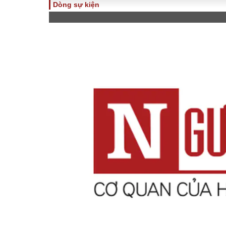
Dòng sự kiện
TOÀN CẢNH
PHÁP 
Tiêu điểm
Dòng ch
luật
Chính sách
Góc nhìn 
Sự kiện
Hồ sơ đi
Đối thoại
Tiếng nó
Thế giới
An ninh 
ĐA CHIỀU
INFOC
Quan điểm