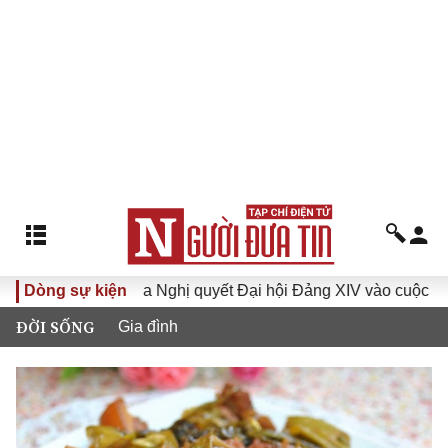
 XVI
Dòng sự kiện
Đưa Nghị quyết Đại hội Đảng XIV vào cuộc sống
ĐỜI SỐNG
Gia đình