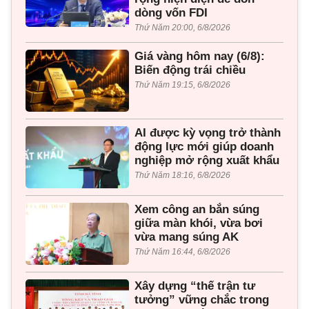
dòng vốn FDI
Thứ Năm 20:00, 6/8/2026
Giá vàng hôm nay (6/8):
Biến động trái chiều
Thứ Năm 19:15, 6/8/2026
AI được kỳ vọng trở thành
động lực mới giúp doanh
nghiệp mở rộng xuất khẩu
Thứ Năm 18:16, 6/8/2026
Xem công an bắn súng
giữa màn khói, vừa bơi
vừa mang súng AK
Thứ Năm 16:44, 6/8/2026
Xây dựng “thế trận tư
tưởng” vững chắc trong