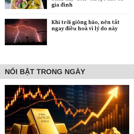
gia đình
Khi trời giông bão, nên tắt
ngay điều hoà vì lý do này
NỔI BẬT TRONG NGÀY