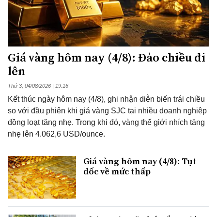
Giá vàng hôm nay (4/8): Đảo chiều đi
lên
Thứ 3, 04/08/2026 | 19:16
Kết thúc ngày hôm nay (4/8), ghi nhận diễn biến trái chiều
so với đầu phiên khi giá vàng SJC tại nhiều doanh nghiệp
đồng loạt tăng nhẹ. Trong khi đó, vàng thế giới nhích tăng
nhẹ lên 4.062,6 USD/ounce.
Giá vàng hôm nay (4/8): Tụt
dốc về mức thấp