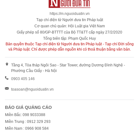
https://m.nguoiduatin.vn
Tạp chí điện tử Người đưa tin Pháp luật
Cơ quan chủ quản: Hội Luật gia Việt Nam
Giấy phép số 80/GP-BTTTT của Bộ TT&TT cấp ngày 27/2/2020
Tổng biên tập: Phạm Quốc Huy
Bản quyền thuộc Tạp chí điện tử Người đưa tin Pháp luật - Tạp chí Đời sống
và Pháp luật. Chỉ được phép dẫn nguồn khi có thoả thuận bằng văn bản.
Tầng 4, Tòa tháp Ngôi Sao - Star Tower, đường Dương Đình Nghệ -
Phường Cầu Giấy - Hà Nội
0903 405 146
toasoan@nguoiduatin.vn
BÁO GIÁ QUẢNG CÁO
Miền Bắc: 098 9033388
Miền Trung : 0912 329 293
Miền Nam : 0966 908 584