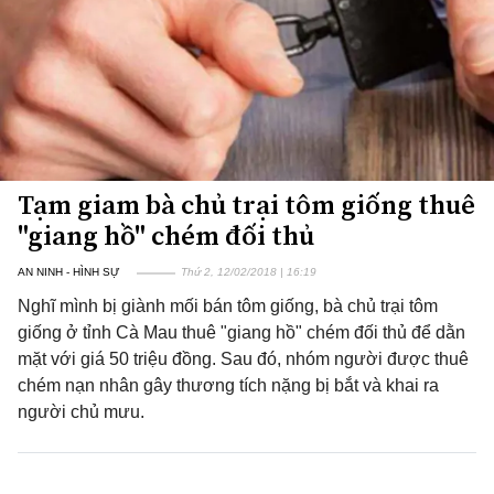
Tạm giam bà chủ trại tôm giống thuê
"giang hồ" chém đối thủ
AN NINH - HÌNH SỰ
Thứ 2, 12/02/2018 | 16:19
Nghĩ mình bị giành mối bán tôm giống, bà chủ trại tôm
giống ở tỉnh Cà Mau thuê "giang hồ" chém đối thủ để dằn
mặt với giá 50 triệu đồng. Sau đó, nhóm người được thuê
chém nạn nhân gây thương tích nặng bị bắt và khai ra
người chủ mưu.