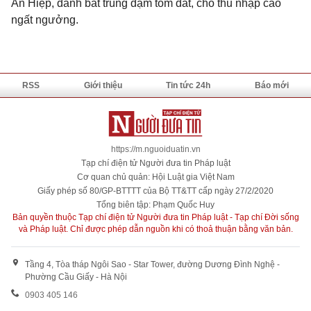
An Hiệp, đánh bắt trúng đậm tôm đất, cho thu nhập cao
ngất ngưởng.
RSS
Giới thiệu
Tin tức 24h
Báo mới
https://m.nguoiduatin.vn
Tạp chí điện tử Người đưa tin Pháp luật
Cơ quan chủ quản: Hội Luật gia Việt Nam
Giấy phép số 80/GP-BTTTT của Bộ TT&TT cấp ngày 27/2/2020
Tổng biên tập: Phạm Quốc Huy
Bản quyền thuộc Tạp chí điện tử Người đưa tin Pháp luật - Tạp chí Đời sống
và Pháp luật. Chỉ được phép dẫn nguồn khi có thoả thuận bằng văn bản.
Tầng 4, Tòa tháp Ngôi Sao - Star Tower, đường Dương Đình Nghệ -
Phường Cầu Giấy - Hà Nội
0903 405 146