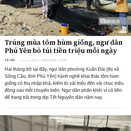
Trúng mùa tôm hùm giống, ngư dân
Phú Yên bỏ túi tiền triệu mỗi ngày
XÃ HỘI
Thứ 4, 15/01/2025 | 16:00
Hai tháng trở lại đây, ngư dân phường Xuân Đài (thị xã
Sông Cầu, tỉnh Phú Yên) hành nghề khai thác tôm hùm
giống có thu nhập khá, kiếm từ vài triệu đến vài chục triệu
đồng sau mỗi chuyến biển. Ngư dân phấn khởi vì có tiền
để trang trải trong dịp Tết Nguyên đán năm nay.