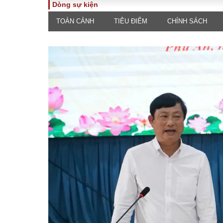
Dòng sự kiện
TOÀN CẢNH
TIÊU ĐIỂM
CHÍNH SÁCH
TOÀN CẢNH
PHÁP 
Tiêu điểm
Dòng ch
luật
Chính sách
Góc nhìn 
Sự kiện
Hồ sơ đi
Đối thoại
Tiếng nó
Thế giới
An ninh 
ĐA CHIỀU
INFOC
Quan điểm