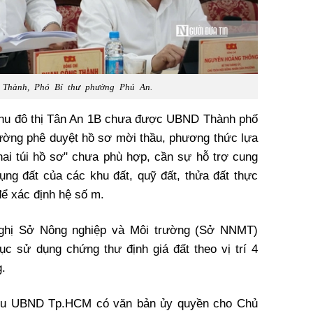
Thành, Phó Bí thư phường Phú An.
Khu đô thị Tân An 1B chưa được UBND Thành phố
ờng phê duyệt hồ sơ mời thầu, phương thức lựa
hai túi hồ sơ" chưa phù hợp, cần sự hỗ trợ cung
ụng đất của các khu đất, quỹ đất, thửa đất thực
ể xác định hệ số m.
nghị Sở Nông nghiệp và Môi trường (Sở NNMT)
ục sử dụng chứng thư định giá đất theo vị trí 4
.
mưu UBND Tp.HCM có văn bản ủy quyền cho Chủ