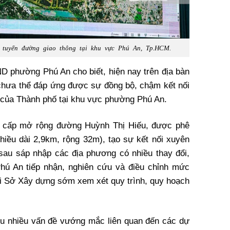
c tuyến đường giao thông tại khu vực Phú An, Tp.HCM.
 phường Phú An cho biết, hiện nay trên địa bàn
ị chưa thể đáp ứng được sự đồng bộ, chậm kết nối
ị của Thành phố tại khu vực phường Phú An.
ng cấp mở rộng đường Huỳnh Thị Hiếu, được phê
hiều dài 2,9km, rộng 32m), tạo sự kết nối xuyên
sau sáp nhập các địa phương có nhiều thay đổi,
Phú An tiếp nhận, nghiên cứu và điều chỉnh mức
tới Sở Xây dựng sớm xem xét quy trình, quy hoạch
u nhiều vấn đề vướng mắc liên quan đến các dự