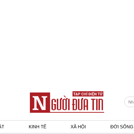
ẬT
KINH TẾ
XÃ HỘI
ĐỜI SỐNG