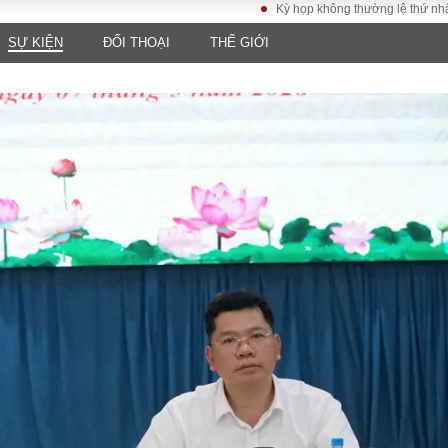
Kỳ họp không thường lệ thứ nhất, Quốc hộ
SỰ KIỆN
ĐỐI THOẠI
THẾ GIỚI
LUẬT
KINH TẾ
XÃ HỘI
ảy pháp
Bất động sản
Dân sinh
Tài chính - Ngân
Giáo dục
luật gia
hàng
Văn hoá
ều tra
Kinh tế vĩ mô
Môi trườn
i công dân
Hồ sơ doanh
Giao thông
nghiệp
- Hình sự
Xu hướng thị
trường
Tiêu dùng và dư
luận
Công nghệ
US