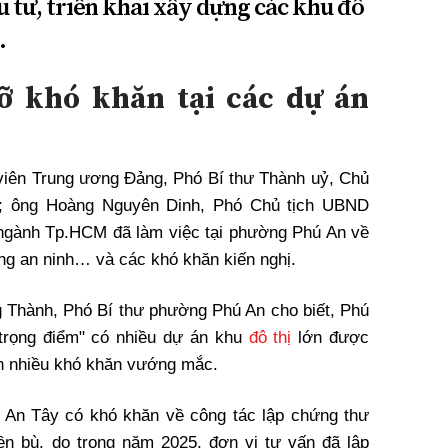
 tư, triển khai xây dựng các khu đô
.
ỡ khó khăn tại các dự án
viên Trung ương Đảng, Phó Bí thư Thành uỷ, Chủ
); ông Hoàng Nguyên Dinh, Phó Chủ tịch UBND
ngành Tp.HCM đã làm việc tại phường Phú An về
òng an ninh… và các khó khăn kiến nghị.
g Thành, Phó Bí thư phường Phú An cho biết, Phú
"trọng điểm" có nhiều dự án khu
đô thị
lớn được
òn nhiều khó khăn vướng mắc.
g An Tây có khó khăn về công tác lập chứng thư
ền bù, do trong năm 2025, đơn vị tư vấn đã lập