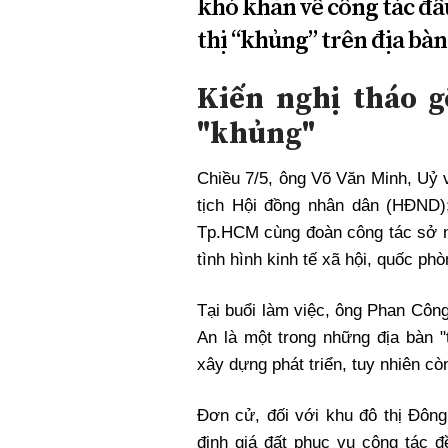
khó khăn về công tác đầu
thị “khủng” trên địa bàn
Kiến nghị tháo g
"khủng"
Chiều 7/5, ông Võ Văn Minh, Uỷ 
tịch Hội đồng nhân dân (HĐND
Tp.HCM cùng đoàn công tác sở 
tình hình kinh tế xã hội, quốc ph
Tại buổi làm việc, ông Phan Côn
An là một trong những địa bàn 
xây dựng phát triển, tuy nhiên c
Đơn cử, đối với khu đô thị Đôn
định giá đất phục vụ công tác đ