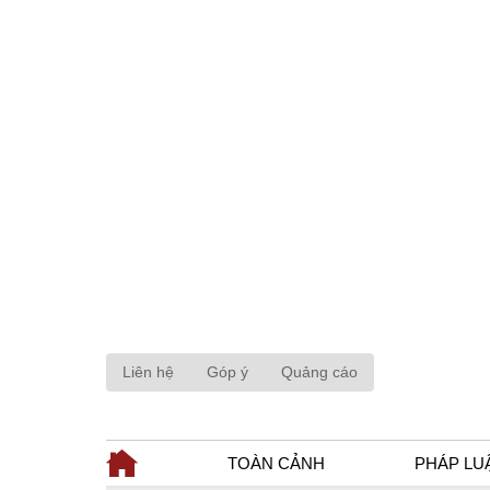
Liên hệ
Góp ý
Quảng cáo
TOÀN CẢNH
PHÁP LU