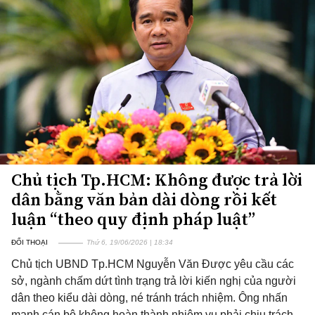
Chủ tịch Tp.HCM: Không được trả lời
dân bằng văn bản dài dòng rồi kết
luận “theo quy định pháp luật”
ĐỐI THOẠI
Thứ 6, 19/06/2026 | 18:34
Chủ tịch UBND Tp.HCM Nguyễn Văn Được yêu cầu các
sở, ngành chấm dứt tình trạng trả lời kiến nghị của người
dân theo kiểu dài dòng, né tránh trách nhiệm. Ông nhấn
mạnh cán bộ không hoàn thành nhiệm vụ phải chịu trách