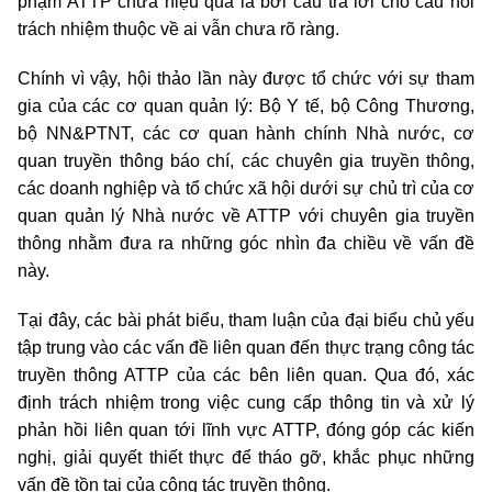
phạm ATTP chưa hiệu quả là bởi câu trả lời cho câu hỏi
trách nhiệm thuộc về ai vẫn chưa rõ ràng.
Chính vì vậy, hội thảo lần này được tổ chức với sự tham
gia của các cơ quan quản lý: Bộ Y tế, bộ Công Thương,
bộ NN&PTNT, các cơ quan hành chính Nhà nước, cơ
quan truyền thông báo chí, các chuyên gia truyền thông,
các doanh nghiệp và tổ chức xã hội dưới sự chủ trì của cơ
quan quản lý Nhà nước về ATTP với chuyên gia truyền
thông nhằm đưa ra những góc nhìn đa chiều về vấn đề
này.
Tại đây, các bài phát biểu, tham luận của đại biểu chủ yếu
tập trung vào các vấn đề liên quan đến thực trạng công tác
truyền thông ATTP của các bên liên quan. Qua đó, xác
định trách nhiệm trong việc cung cấp thông tin và xử lý
phản hồi liên quan tới lĩnh vực ATTP, đóng góp các kiến
nghị, giải quyết thiết thực để tháo gỡ, khắc phục những
vấn đề tồn tại của công tác truyền thông.