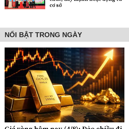
cơ sở
NỔI BẬT TRONG NGÀY
Giá vàng hôm nay (4/8): Đảo chiều đi