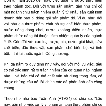
Còn từ năm 2010 đến nay, việc quản lý được thực hiện
theo ngành dọc. Đối với từng sản phẩm, gần như chỉ có
một ngành chịu trách nhiệm quản lý từ khâu sản xuất kinh
doanh đến bao bì đóng gói sản phẩm đó. Ví dụ như, đối
với phụ gia thực phẩm, chất hỗ trợ chế biến thực phẩm,
nước uống đóng chai, nước khoáng thiên nhiên, thực
phẩm chức năng thì thuộc trách nhiệm quản lý của ngành
Y tế. Còn đối với các loại rượu, bia, nước giải khát, sữa
chế biến, dầu thực vật, sản phẩm chế biến bột và tinh
bột… thì lại thuộc ngành Công thương.
Khi đã nắm rõ quy định như vậy, đối với mỗi vụ việc, đều
có thể xác định rất rõ trách nhiệm của cơ quan nào, ngành
nào… và báo chí có thể chất vấn rất đúng trọng tâm, có
được những câu trả lời chính xác để phản ánh đến công
chúng.
Theo như nhà báo Tuấn Anh (VTV24) có chia sẻ: "Lâu
nay, gần như việc xử lý vi phạm an toàn thực phẩm chỉ có