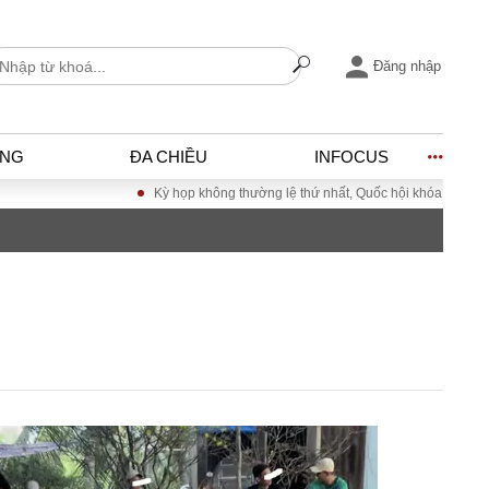
Đăng nhập
ỐNG
ĐA CHIỀU
INFOCUS
Kỳ họp không thường lệ thứ nhất, Quốc hội khóa XVI
Đưa Nghị q
I
ĐỜI SỐNG
h
Gia đình
c
Sức khỏe
Cần biết
ờng
Cộng đồng mạng
ng – Đô thị