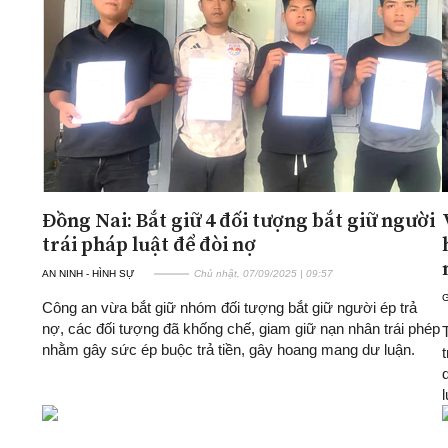
ĐA CHIỀU
INFOCUS
Quan điểm
Xi nhan Trái Phải
Bạn đọc viết
Đồng Nai: Bắt giữ 4 đối tượng bắt giữ người
trái pháp luật để đòi nợ
AN NINH - HÌNH SỰ
Chủ nhật, 07/09/2025 | 09:57
G
Công an vừa bắt giữ nhóm đối tượng bắt giữ người ép trả
nợ, các đối tượng đã khống chế, giam giữ nạn nhân trái phép
nhằm gây sức ép buộc trả tiền, gây hoang mang dư luận.