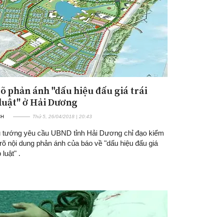
õ phản ánh "dấu hiệu đấu giá trái
luật" ở Hải Dương
CH
Thứ 5, 26/04/2018 | 20:43
 tướng yêu cầu UBND tỉnh Hải Dương chỉ đạo kiểm
 rõ nội dung phản ánh của báo về "dấu hiệu đấu giá
 luật" .