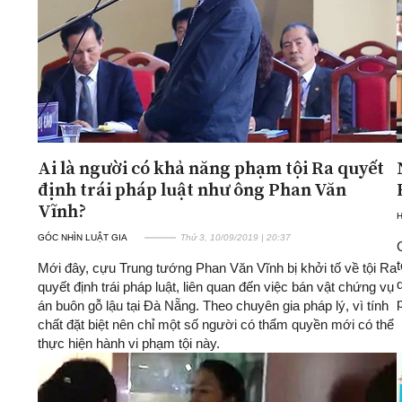
Ai là người có khả năng phạm tội Ra quyết
định trái pháp luật như ông Phan Văn
Vĩnh?
H
GÓC NHÌN LUẬT GIA
Thứ 3, 10/09/2019 | 20:37
Mới đây, cựu Trung tướng Phan Văn Vĩnh bị khởi tố về tội Ra
quyết định trái pháp luật, liên quan đến việc bán vật chứng vụ
án buôn gỗ lậu tại Đà Nẵng. Theo chuyên gia pháp lý, vì tính
chất đặt biệt nên chỉ một số người có thẩm quyền mới có thể
thực hiện hành vi phạm tội này.