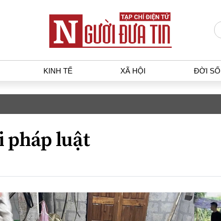
KINH TẾ
XÃ HỘI
ĐỜI S
T
KINH TẾ
XÃ HỘ
p luật
Bất động sản
Dân sin
i pháp luật
gia
Tài chính - Ngân hàng
Giáo dụ
a
Kinh tế vĩ mô
Văn hoá
g dân
Hồ sơ doanh nghiệp
Môi trư
h sự
Xu hướng thị trường
Giao thô
Tiêu dùng và dư luận
Công nghệ