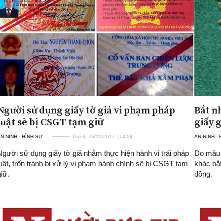
Người sử dụng giấy tờ giả vi phạm pháp
Bắt n
luật sẽ bị CSGT tạm giữ
giấy 
N NINH - HÌNH SỰ
Thứ 3, 26/12/2017 | 14:24
AN NINH -
Người sử dụng giấy tờ giả nhằm thực hiện hành vi trái pháp
Do mâu 
luật, trốn tránh bị xử lý vi phạm hành chính sẽ bị CSGT tạm
khác bắt
giữ.
đồng.