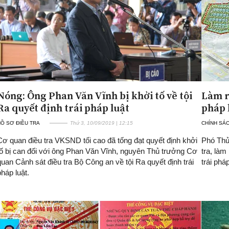
Nóng: Ông Phan Văn Vĩnh bị khởi tố về tội
Làm r
Ra quyết định trái pháp luật
pháp 
Ồ SƠ ĐIỀU TRA
Thứ 3, 10/09/2019 | 12:15
CHÍNH SÁ
Cơ quan điều tra VKSND tối cao đã tống đạt quyết định khởi
Phó Thủ
tố bị can đối với ông Phan Văn Vĩnh, nguyên Thủ trưởng Cơ
tra, làm
quan Cảnh sát điều tra Bộ Công an về tội Ra quyết định trái
trái pháp
pháp luật.