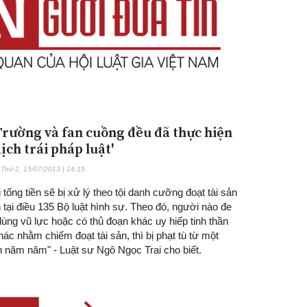
Trường và fan cuồng đều đã thực hiện
ịch trái pháp luật'
Thứ 2, 15/07/2013 | 14:15
 tống tiền sẽ bị xử lý theo tội danh cưỡng đoạt tài sản
 tại điều 135 Bộ luật hình sự. Theo đó, người nào đe
ùng vũ lực hoặc có thủ đoạn khác uy hiếp tinh thần
ác nhằm chiếm đoạt tài sản, thì bị phạt tù từ một
 năm năm" - Luật sư Ngô Ngọc Trai cho biết.