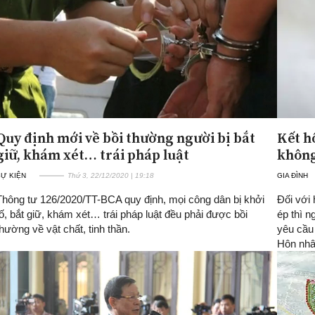
Quy định mới về bồi thường người bị bắt
Kết h
giữ, khám xét… trái pháp luật
khôn
SỰ KIỆN
Thứ 3, 22/12/2020 | 19:18
GIA ĐÌNH
Thông tư 126/2020/TT-BCA quy định, mọi công dân bị khởi
Đối với 
tố, bắt giữ, khám xét… trái pháp luật đều phải được bồi
ép thì 
thường về vật chất, tinh thần.
yêu cầu 
Hôn nhâ