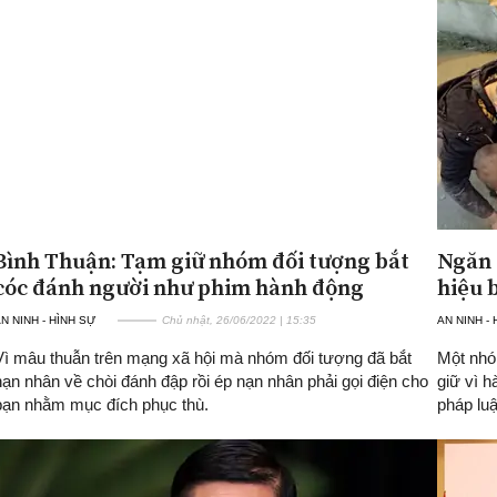
Bình Thuận: Tạm giữ nhóm đối tượng bắt
Ngăn c
cóc đánh người như phim hành động
hiệu b
N NINH - HÌNH SỰ
Chủ nhật, 26/06/2022 | 15:35
AN NINH -
Vì mâu thuẫn trên mạng xã hội mà nhóm đối tượng đã bắt
Một nho
nạn nhân về chòi đánh đập rồi ép nạn nhân phải gọi điện cho
giữ vì h
bạn nhằm mục đích phục thù.
pháp luậ