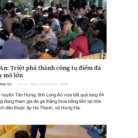
An: Triệt phá thành công tụ điểm đá
Đăng ký tin tức mới
y mô lớn
 HÌNH SỰ
Thứ 5, 02/02/2023 | 18:58
 huyện Tân Hưng, tỉnh Long An vừa bắt quả tang 64
g đang tham gia đá gà thắng thua bằng tiền tại nhà
ời dân thuộc ấp Hà Thanh, xã Hưng Hà.