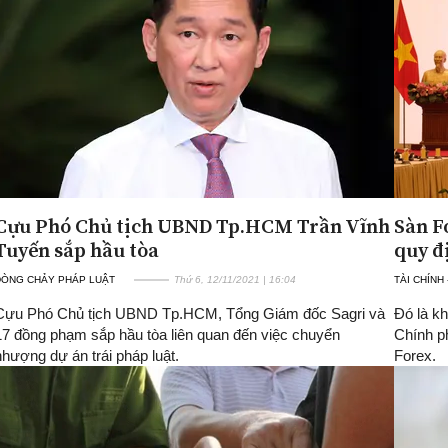
Cựu Phó Chủ tịch UBND Tp.HCM Trần Vĩnh
Sàn F
Tuyến sắp hầu tòa
quy đ
DÒNG CHẢY PHÁP LUẬT
Thứ 6, 12/11/2021 | 16:04
TÀI CHÍNH
Cựu Phó Chủ tịch UBND Tp.HCM, Tổng Giám đốc Sagri và
Đó là k
17 đồng phạm sắp hầu tòa liên quan đến việc chuyển
Chính p
nhượng dự án trái pháp luật.
Forex.