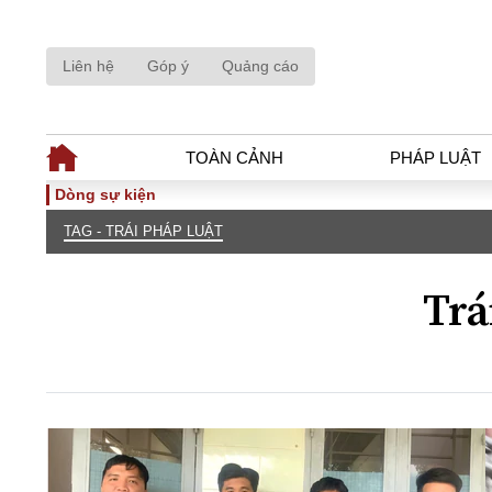
Liên hệ
Góp ý
Quảng cáo
TOÀN CẢNH
PHÁP LUẬT
Dòng sự kiện
TAG - TRÁI PHÁP LUẬT
TOÀN CẢNH
PHÁP LUẬ
Tiêu điểm
Dòng chảy phá
Trá
Chính sách
Góc nhìn luật 
Sự kiện
Hồ sơ điều tr
Đối thoại
Tiếng nói côn
Thế giới
An ninh - Hìn