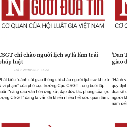
CSGT chỉ chào người lịch sự là làm trái
'Đan 
pháp luật
giao d
Thứ 3, 29/10/2013 | 15:24
Phát biểu “cảnh sát giao thông chỉ chào người lịch sự khi xử
"Hành vi
lý vi phạm” của phó cục trưởng Cục CSGT trong buổi tập
quy định
huấn “nâng cao văn hóa ứng xử, đạo đức tác phong của lực
dọa sẽ d
lượng CSGT” đang là vấn đề khiến nhiều hết sức quan tâm.
người kh
năm đến