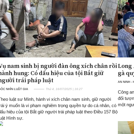
Vụ nam sinh bị người đàn ông xích chân rồi
Long 
hành hung: Có dấu hiệu của tội Bắt giữ
gà qu
người trái pháp luật
AN NINH -
ÓC NHÌN LUẬT GIA
Thứ 4, 16/07/2025 | 16:27
Công an
đối tượn
Theo luật sư Minh, hành vi xích chân nam sinh, giữ người
một ngư
trái ý muốn là vi phạm nghiêm trọng quyền tự do cá nhân, có
dấu hiệu của tội Bắt giữ người trái pháp luật theo Điều 157 Bộ
luật Hình sự.