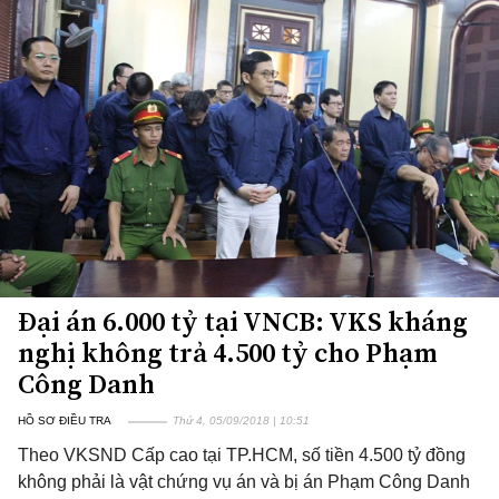
Đại án 6.000 tỷ tại VNCB: VKS kháng
nghị không trả 4.500 tỷ cho Phạm
Công Danh
HỒ SƠ ĐIỀU TRA
Thứ 4, 05/09/2018 | 10:51
Theo VKSND Cấp cao tại TP.HCM, số tiền 4.500 tỷ đồng
không phải là vật chứng vụ án và bị án Phạm Công Danh