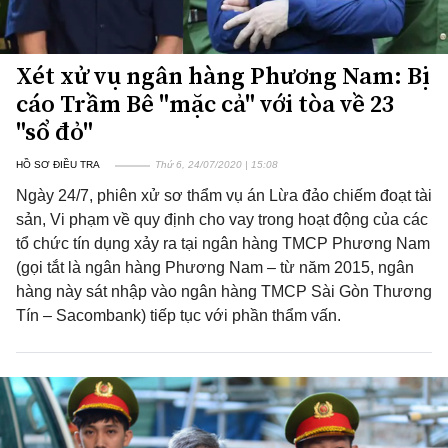
Xét xử vụ ngân hàng Phương Nam: Bị
cáo Trầm Bê "mặc cả" với tòa về 23
"sổ đỏ"
HỒ SƠ ĐIỀU TRA
Thứ 6, 24/07/2020 | 15:08
Ngày 24/7, phiên xử sơ thẩm vụ án Lừa đảo chiếm đoạt tài
sản, Vi phạm về quy định cho vay trong hoạt động của các
tổ chức tín dụng xảy ra tại ngân hàng TMCP Phương Nam
(gọi tắt là ngân hàng Phương Nam – từ năm 2015, ngân
hàng này sát nhập vào ngân hàng TMCP Sài Gòn Thương
Tín – Sacombank) tiếp tục với phần thẩm vấn.