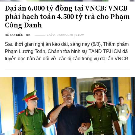
Đại án 6.000 tỷ đồng tại VNCB: VNCB
phải hạch toán 4.500 tỷ trả cho Phạm
Công Danh
HỒ SƠ ĐIỀU TRA
Thứ 2, 06/08/2018 | 14:29
Sau thời gian nghị án kéo dài, sáng nay (6/8), Thẩm phám
Phạm Lương Toản, Chánh tòa hình sự TAND TP.HCM đã
tuyên đọc bản án đối với các bị cáo trong vụ đại án VNCB.