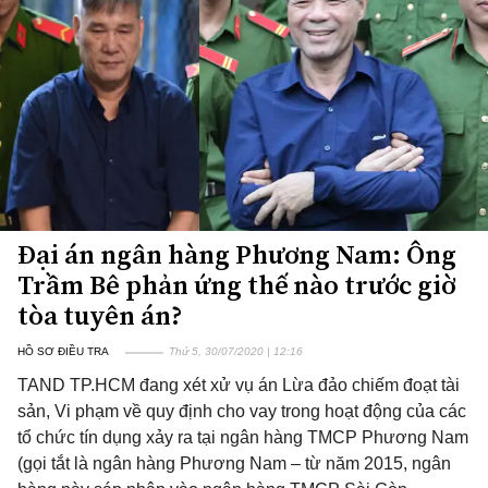
Đại án ngân hàng Phương Nam: Ông
Trầm Bê phản ứng thế nào trước giờ
tòa tuyên án?
HỒ SƠ ĐIỀU TRA
Thứ 5, 30/07/2020 | 12:16
TAND TP.HCM đang xét xử vụ án Lừa đảo chiếm đoạt tài
sản, Vi phạm về quy định cho vay trong hoạt động của các
tổ chức tín dụng xảy ra tại ngân hàng TMCP Phương Nam
(gọi tắt là ngân hàng Phương Nam – từ năm 2015, ngân