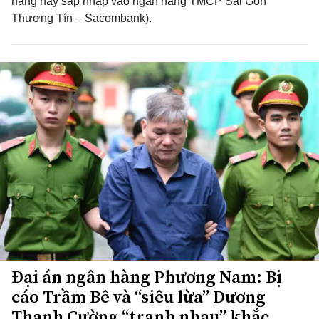
hàng này sáp nhập vào ngân hàng TMCP Sài Gòn
Thương Tín – Sacombank).
Đại án ngân hàng Phương Nam: Bị
cáo Trầm Bê và “siêu lừa” Dương
Thanh Cường “tranh nhau” khắc