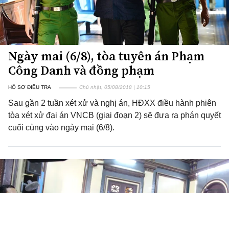
Ngày mai (6/8), tòa tuyên án Phạm
Công Danh và đồng phạm
HỒ SƠ ĐIỀU TRA
Chủ nhật, 05/08/2018 | 10:15
Sau gần 2 tuần xét xử và nghị án, HĐXX điều hành phiên
tòa xét xử đại án VNCB (giai đoạn 2) sẽ đưa ra phán quyết
cuối cùng vào ngày mai (6/8).