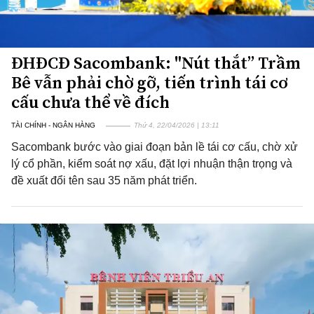
ĐHĐCĐ Sacombank: "Nút thắt” Trầm
Bê vẫn phải chờ gỡ, tiến trình tái cơ
cấu chưa thể về đích
TÀI CHÍNH - NGÂN HÀNG
Thứ 4, 22/04/2026 | 13:11
Sacombank bước vào giai đoạn bản lề tái cơ cấu, chờ xử
lý cổ phần, kiểm soát nợ xấu, đặt lợi nhuận thận trọng và
đề xuất đổi tên sau 35 năm phát triển.