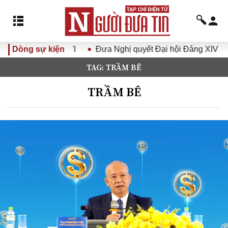
Đưa Nghị quyết Đại hội Đảng XIV vào cuộc sống
Dòng sự kiện
Hướng tớ
TAG: TRẦM BÊ
TRẦM BÊ