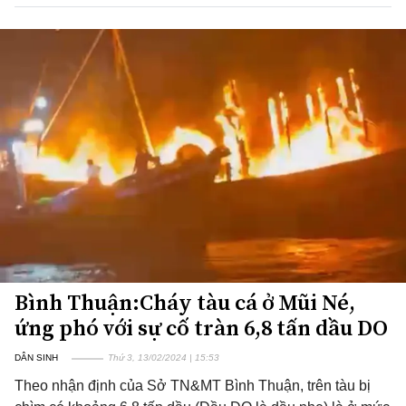
Bình Thuận:Cháy tàu cá ở Mũi Né,
ứng phó với sự cố tràn 6,8 tấn dầu DO
DÂN SINH
Thứ 3, 13/02/2024 | 15:53
Theo nhận định của Sở TN&MT Bình Thuận, trên tàu bị