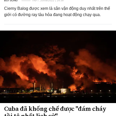
ĐỜI SỐNG
Thứ 7, 20/08/2022 | 14:36
Cierny Balog được xem là sân vận động duy nhất trên thế
giới có đường ray tàu hỏa đang hoạt động chạy qua.
Cuba đã khống chế được "đám cháy
tồi tệ nhất lịch sử"