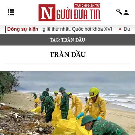
XVI
Dòng sự kiện
Đưa Nghị quyết Đại hội Đảng XIV vào cuộc sống
TAG: TRÀN DẦU
TRÀN DẦU