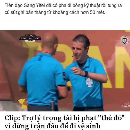
Tiền đạo Sang Yifei đã có pha đi bóng kỹ thuật rồi tung ra
cú sút ghi bàn thắng từ khoảng cách hơn 50 mét.
Clip: Trợ lý trọng tài bị phạt "thẻ đỏ"
vì dừng trận đấu để đi vệ sinh