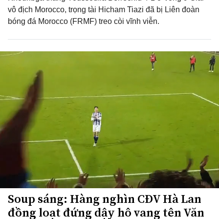
vô địch Morocco, trọng tài Hicham Tiazi đã bị Liên đoàn
bóng đá Morocco (FRMF) treo còi vĩnh viễn.
Soup sáng: Hàng nghìn CĐV Hà Lan
đồng loạt đứng dậy hô vang tên Văn