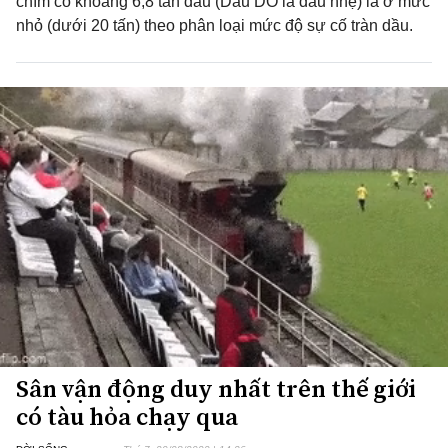
chìm có khoảng 6,8 tấn dầu (Dầu DO là dầu nhẹ) là ở mức
nhỏ (dưới 20 tấn) theo phân loại mức độ sự cố tràn dầu.
Sân vận động duy nhất trên thế giới
có tàu hỏa chạy qua